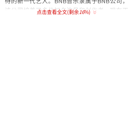
待的新一代艺人。BNB音乐隶属于BNB公司，
该公司培养了多位知名演员和创作者，现在正
点击查看全文(剩余
16
%)
进军K-pop市场，目标是服务国际观众，而NIN
A是其首位艺人。
（责任编辑：卢其龙 CL0882）