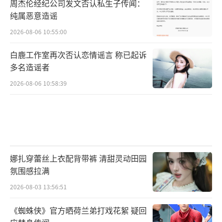
周杰伦经纪公司发文否认私生子传闻：
纯属恶意造谣
2026-08-06 10:55:00
白鹿工作室再次否认恋情谣言 称已起诉
多名造谣者
2026-08-06 10:58:39
娜扎穿蕾丝上衣配背带裤 清甜灵动田园
氛围感拉满
2026-08-03 13:56:51
《蜘蛛侠》官方晒荷兰弟打戏花絮 疑回