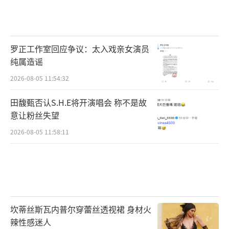
罗正工作室回应争议：太入戏亲女演员
纯属造谣
2026-08-05 11:54:32
田馥甄否认S.H.E将开演唱会 称不是故
意让粉丝失望
2026-08-05 11:58:11
坎蒂丝斯瓦内普尔穿蕾丝透视裙 身材火
辣性感迷人