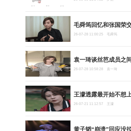
毛舜筠回忆和张国荣
26-07-28 11:00:25
毛舜筠
袁一琦谈丝芭成员之
26-07-28 10:58:28
袁一琦
王濛透露最开始不想上
26-07-21 11:12:57
王濛
黄子韬“崩溃”回应没