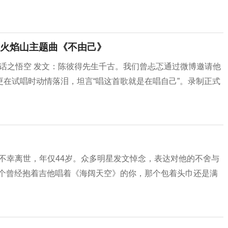
火焰山主题曲《不由己》
黑神话之悟空 发文：陈彼得先生千古。我们曾忐忑通过微博邀请他
在试唱时动情落泪，坦言“唱这首歌就是在唱自己”。录制正式
午不幸离世，年仅44岁。众多明星发文悼念，表达对他的不舍与
那个曾经抱着吉他唱着《海阔天空》的你，那个包着头巾还是满