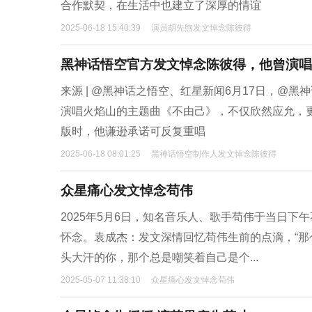
合作默契，在生活中也建立了深厚的情谊
2025-06-18 15:40:39
演员胡先煦发文悼念陈彼得
黑神话悟空官方发文悼念陈彼得，他曾演唱
来源 | @黑神话之悟空、红星新闻6月17日，@
演唱火焰山的主题曲《不由己》，不仅欣然应允，更
版时，他谦逊承诺可反复重唱
2025-06-18 08:01:25
黑神话悟空制作人发文悼念陈彼得
众星痛心发文悼念苟伟
2025年5月6日，知名音乐人、歌手苟伟于当日下
怀念。袁成杰：发文深情回忆苟伟生前的点滴，“
头大汗的你，那个总是嘲笑着自己是个...
2025-05-07 11:38:10
众星痛心发文悼念苟伟