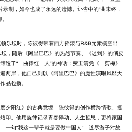
片录制，如今也成了永远的遗憾。讣告中的“曲未终，
脚。
统领乐坛时，陈彼得带着西方摇滚与R&B元素横空出
艳乐坛，随后《阿里巴巴》的热烈节奏、《迟到》的俏皮
缔造了“一曲捧红一人”的神话：费玉清凭《一剪梅》
红遍两岸，他自己则以《阿里巴巴》的魔性演唱风靡大
的作品包揽。
几度夕阳红》的古典意境，陈彼得的创作横跨情歌、摇
代烙印。他用旋律记录青春悸动、人生哲思，更将家国
，一句“我这一辈子就是要做中国人”，道尽游子对故