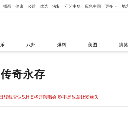
插画
健康
公益
优选
法制
守艺中华
应急中国
更多
地
乐
八卦
爆料
美图
搞笑
乐传奇永存
田馥甄否认S.H.E将开演唱会 称不是故意让粉丝失
望
田馥甄否认S.H.E将开演唱会 称不是故意让粉丝失
11:08
望
11:08