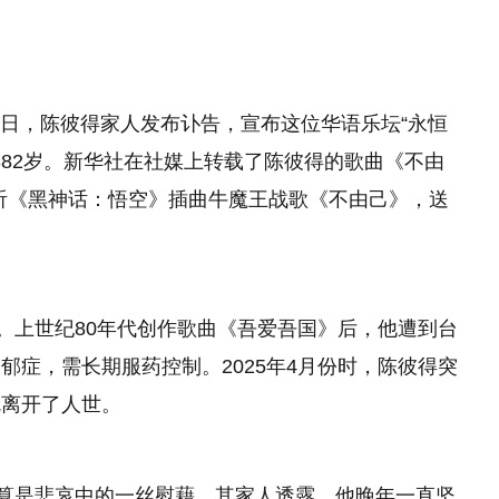
7日，陈彼得家人发布讣告，宣布这位华语乐坛“永恒
年82岁。新华社在社媒上转载了陈彼得的歌曲《不由
听《黑神话：悟空》插曲牛魔王战歌《不由己》，送
佳。上世纪80年代创作歌曲《吾爱吾国》后，他遭到台
郁症，需长期服药控制。2025年4月份时，陈彼得突
就离开了人世。
，算是悲哀中的一丝慰藉。其家人透露，他晚年一直坚