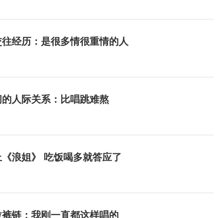
交往经历：是很多情很重情的人
间的人际关系：比唱跳难熬
《浪姐》 吃饭喝多就答应了
拉裤链：我刚一直都这样唱的