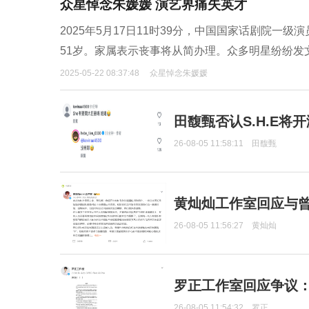
众星悼念朱媛媛 演艺界痛失英才
2025年5月17日11时39分，中国国家话剧院
51岁。家属表示丧事将从简办理。众多明星纷纷发
2025-05-22 08:37:48
众星悼念朱媛媛
田馥甄否认S.H.E将
26-08-05 11:58:11
田馥甄
黄灿灿工作室回应与
26-08-05 11:56:27
黄灿灿
罗正工作室回应争议
26-08-05 11:54:32
罗正