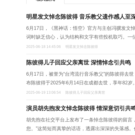
明星发文悼念陈彼得 音乐教父遗作感人至
6月17日，《黑神话：悟空》官方与主创冯骥发文
词时缺乏信心，认为结构和文字有些投机取巧。一
2025-06-18 14:45:06
明星发文悼念陈彼得
陈彼得儿子回应父亲离世 深情悼念引共鸣
6月17日，被誉为“台湾流行音乐教父”的陈彼得
布陈彼得于2025年6月14日在成都去世，享年8
2025-06-19 13:06:54
陈彼得儿子回应父亲离世
演员胡先煦发文悼念陈彼得 情深意切引共
胡先煦在社交平台上发布了一条悼念陈彼得的留言
您。”这简短而真挚的话语，透露出深深的失落感