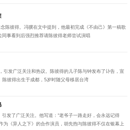
深
悼念陈彼得。冯骥在文中提到，他最初完成《不由己》第一稿歌
位同事看到后强烈推荐请陈彼得老师尝试演唱
去世，引发广泛关注和热议。陈彼得的儿子陈与钟发布了讣告，宣
2岁。陈彼得出生于成都，5岁时随父母移居台湾
鸣
，引发了广泛关注。他写道：“老爷子一路走好，会永远记得
。作为《异人之下》的合作演员，胡先煦与陈彼得不仅在银幕上