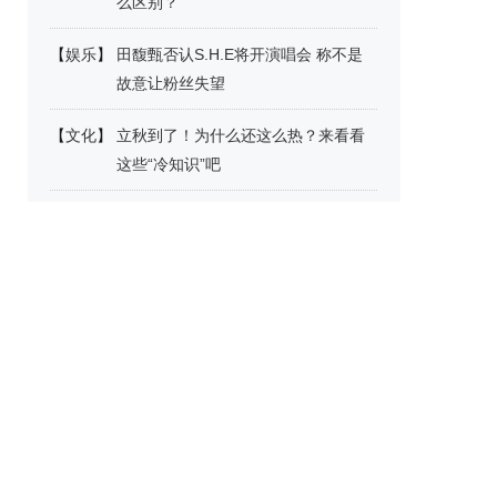
么区别？
【
娱乐
】
田馥甄否认S.H.E将开演唱会 称不是
故意让粉丝失望
【
文化
】
立秋到了！为什么还这么热？来看看
这些“冷知识”吧