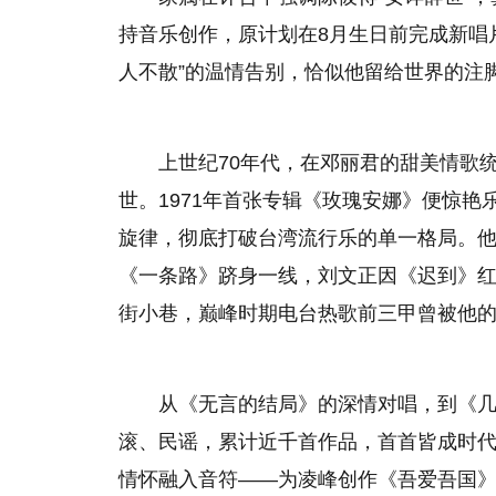
持音乐创作，原计划在8月生日前完成新唱
人不散”的温情告别，恰似他留给世界的注
上世纪70年代，在邓丽君的甜美情歌
世。1971年首张专辑《玫瑰安娜》便惊
旋律，彻底打破台湾流行乐的单一格局。他
《一条路》跻身一线，刘文正因《迟到》
街小巷，巅峰时期电台热歌前三甲曾被他
从《无言的结局》的深情对唱，到《
滚、民谣，累计近千首作品，首首皆成时
情怀融入音符——为凌峰创作《吾爱吾国》