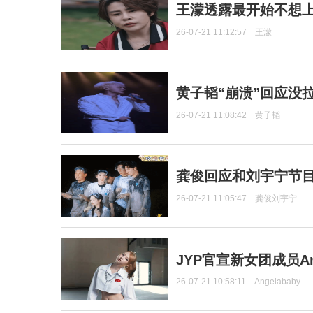
王濛透露最开始不想上
26-07-21 11:12:57
王濛
黄子韬“崩溃”回应没
26-07-21 11:08:42
黄子韬
龚俊回应和刘宇宁节
26-07-21 11:05:47
龚俊刘宇宁
JYP官宣新女团成员Ang
26-07-21 10:58:11
Angelababy