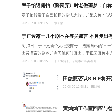
章子怡透露拍《酱园弄》时老做噩梦！自称
章子怡转发了自己拍摄的杂志大片，并配文称：“从
2025-07-01 09:36:29
章子怡
于正透露十几个剧本在等吴谨言 本月复出
5月3日，于正更新个人社交账号，透露自己的“五
出吴谨言的剧照并询问她何时复出，于正回复称本
2025-05-06 10:29:28
于正透露十几个剧本在等吴谨言
田馥甄否认S.H.E将
26-08-05 11:58:11
田馥甄
黄灿灿工作室回应与