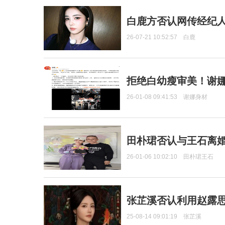
白鹿方否认网传经纪人
26-07-21 10:52:57
白鹿
拒绝白幼瘦审美！谢娜
26-01-08 09:41:53
谢娜身材
田朴珺否认与王石离婚
26-01-06 10:02:10
田朴珺王石
张芷溪否认利用赵露
25-08-14 09:01:19
张芷溪