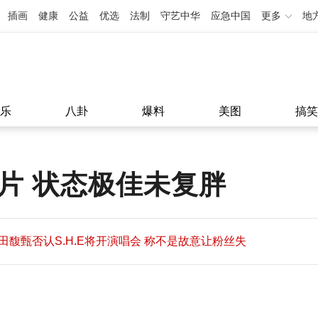
插画
健康
公益
优选
法制
守艺中华
应急中国
更多
地
乐
八卦
爆料
美图
搞笑
片 状态极佳未复胖
田馥甄否认S.H.E将开演唱会 称不是故意让粉丝失
望
田馥甄否认S.H.E将开演唱会 称不是故意让粉丝失
11:08
望
11:08