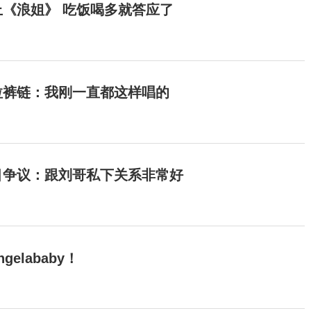
《浪姐》 吃饭喝多就答应了
拉裤链：我刚一直都这样唱的
目争议：跟刘哥私下关系非常好
elababy！