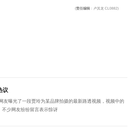
(
责任编辑
：卢其龙 CL0882)
热议
。有网友曝光了一段贾玲为某品牌拍摄的最新路透视频，视频中的
，不少网友纷纷留言表示惊讶