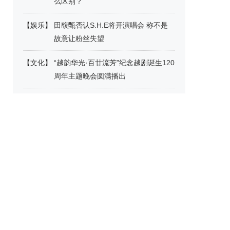
么区别？
【
娱乐
】
田馥甄否认S.H.E将开演唱会 称不是
故意让粉丝失望
【
文化
】
“越韵华光·百廿流芳”纪念越剧诞生120
周年主题晚会圆满播出