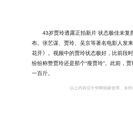
43岁贾玲透露正拍新片 状态极佳未复
布。张艺谋、贾玲、吴京等著名电影人发
花开》。视频中的贾玲状态极好，比前段
纷纷称赞贾玲还是那个“瘦贾玲”。此前，
一百斤。
以上内容仅中华网独家使用，未经