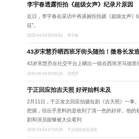
李宇春透露拒拍《超级女声》纪录片原因
近日，李宇春在采访中再谈婉拒拍摄《超级女声》
征”。
2025-04-03 09:58:51
李宇春
43岁宋慧乔晒西班牙街头随拍！微卷长发
43岁宋慧乔在社交平台上晒出一组在西班牙马德里
2025-06-19 09:06:16
宋慧乔
于正回应拍吉天照 好评始料未及
2月11日，于正发文回应拍摄短剧《吉天照》一事
把握，但出乎意料的是收到了清一色的好评。他的
剧和演员能够被大众看到
2025-03-14 07:04:20
于正回应拍吉天照