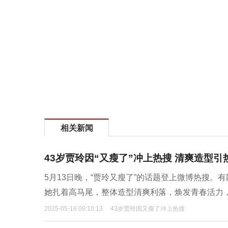
相关新闻
43岁贾玲因“又瘦了”冲上热搜 清爽造型引
5月13日晚，“贾玲又瘦了”的话题登上微博热搜
她扎着高马尾，整体造型清爽利落，焕发青春活力
2025-05-16 09:10:13
43岁贾玲因又瘦了冲上热搜