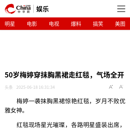
娱乐
明星
电影
电视
爆料
搞笑
美图
50岁梅婷穿抹胸黑裙走红毯，气场全开
头条
2025-06-18 16:31:34
梅婷一袭抹胸黑裙惊艳红毯，岁月不败优
雅女神。
红毯现场星光璀璨，各路明星盛装出席，