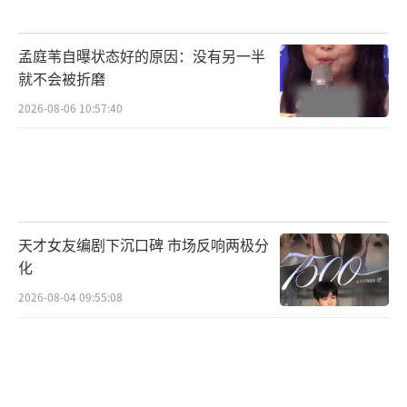
的角色，从《不要和陌生人说话》中饱受家暴
折磨的梅湘南，到《父母爱情》里养尊处优的
孟庭苇自曝状态好的原因：没有另一半
安杰，每一个角色都被她演绎得淋漓尽致，深
就不会被折磨
入人心。而此次在红毯上的惊艳亮相，也让观
2026-08-06 10:57:40
众看到了她在演艺事业之外的时尚魅力。无论
是在大银幕上，还是在时尚红毯上，梅婷都用
自己的实力和魅力证明，年龄只是一个数字，
真正的美是经得起时间考验的。相信未来，她
还会给我们带来更多精彩的作品和惊喜的瞬
天才女友编剧下沉口碑 市场反响两极分
间。
化
（责任编辑：乔娇 TT0002）
2026-08-04 09:55:08