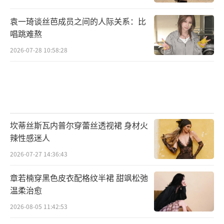
袁一琦谈丝芭成员之间的人际关系：比
唱跳难熬
2026-07-28 10:58:28
坎蒂丝斯瓦内普尔穿蕾丝透视裙 身材火
辣性感迷人
2026-07-27 14:36:43
章若楠穿黑色皮衣配格纹半裙 甜飒松弛
温柔治愈
2026-08-05 11:42:53