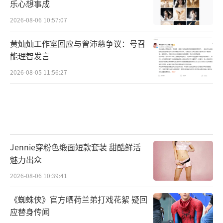
乐心想事成
2026-08-06 10:57:07
黄灿灿工作室回应与曾沛慈争议：号召
能理智发言
2026-08-05 11:56:27
Jennie穿粉色缎面短款套装 甜酷鲜活
魅力出众
2026-08-06 10:39:41
《蜘蛛侠》官方晒荷兰弟打戏花絮 疑回
应替身传闻