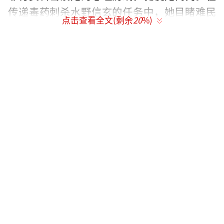
传递毒药刺杀水野信玄的任务中，她目睹难民
点击查看全文(剩余
20
%)
被当作活体实验品，彻底对军统死心。虹口教
堂屠杀事件成为转折点，她调转枪口击毙军统
监刑官，救下三十名孩童。最终，她将染血的
军统徽章换成地下党铜制铭牌，隐入北上的难
民列车继续战斗。
（责任编辑：于浩淙 Hzx0176）