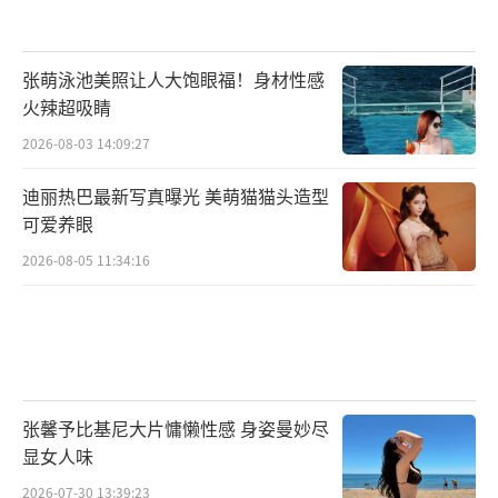
张萌泳池美照让人大饱眼福！身材性感
火辣超吸睛
2026-08-03 14:09:27
迪丽热巴最新写真曝光 美萌猫猫头造型
可爱养眼
2026-08-05 11:34:16
张馨予比基尼大片慵懒性感 身姿曼妙尽
显女人味
2026-07-30 13:39:23