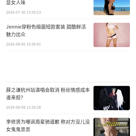
显女人味
2026-07-30 13:39:23
Jennie穿粉色缎面短款套装 甜酷鲜活
魅力出众
2026-08-06 10:39:41
薛之谦杭州站演唱会取消 粉丝情感成本
谁来担？
2026-08-08 13:26:38
李修贤为嘲讽周星驰道歉 称对方没儿没
女鬼鬼祟祟