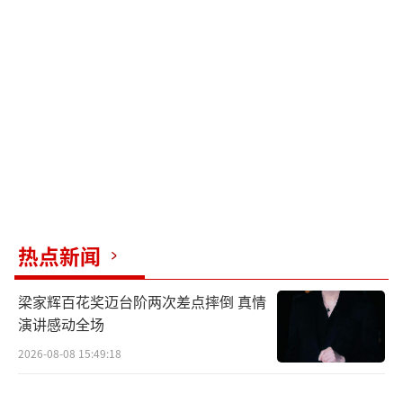
悲欢离合却常常湮没在信息洪流中。换个角度
看，miu miu的离世也是一面镜子，它照见的
是都市人普遍缺失的情感寄托。当我们指责热
搜“情何以堪”时，或许也在投射自己无处安
放的孤独。毕竟，在钢筋水泥的森林里，又有
多少人能幸运地拥有15年如一日的温暖陪伴？
热搜终会下沉，但贾静雯与miu miu的故
事揭示了现代社会的情感遮羞布：我们批判明
热点新闻
星特权，却也渴望被温柔以待；我们痛斥流量
至上，却又在深夜为相似的情感泪流满面。这
梁家辉百花奖迈台阶两次差点摔倒 真情
场争议没有标准答案，但它提醒我们在追求理
演讲感动全场
性的同时，或许也该给纯粹的情感多留一点呼
2026-08-08 15:49:18
吸的空间。