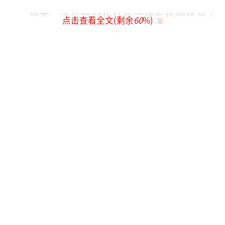
然而，这份跨越物种的深情在热搜榜单上
点击查看全文(剩余
60
%)
却成了争议的导火索。部分网友愤怒质
疑：“世界上还有无数人间疾苦，凭什么一只
狗能占据头条？”“明星效应过度倾斜，普通
人的苦难却无人问津！”这类声音几乎要掀翻
评论区。但在贾静雯晒出的旧照片里，miu mi
u戴着生日帽和全家合影的模样，与寻常人家
的“毛孩子”并无二致；梧桐妹为了见miu mi
u最后一面，不惜跨越12个时区的急切，也是最
朴素的情感表达。
这场热搜争议本质上反映了大众对“公共
资源分配”的集体焦虑。在流量为王的时代，
明星的一举一动都被放大镜审视，而普通人的