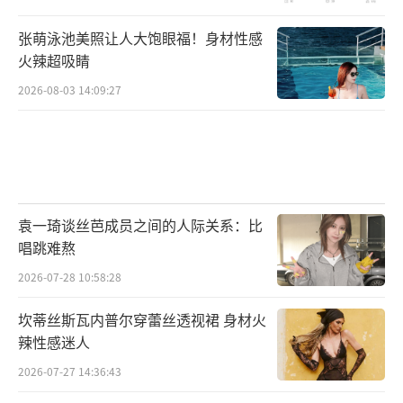
张萌泳池美照让人大饱眼福！身材性感
火辣超吸睛
2026-08-03 14:09:27
袁一琦谈丝芭成员之间的人际关系：比
唱跳难熬
2026-07-28 10:58:28
坎蒂丝斯瓦内普尔穿蕾丝透视裙 身材火
辣性感迷人
2026-07-27 14:36:43