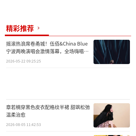
微表情被网友封为“降压微笑”，成为情绪管
理的教科书案例。这种赛场上的你死我活，在
机关活动中转化为默契共生。表演赛结束后，
精彩推荐
孙颖莎坐在场边与王曼昱并肩点评比赛，王楚
钦打球时她们的笑声穿过人群。当镜头扫过背
摇滚热浪席卷甬城！伍佰&China Blue
手而立的孙颖莎，再转向为老干部捡球的王楚
宁波两晚演唱会激情落幕，全场嗨唱氛
围炸裂
钦，顶级运动员的身份焦虑在此刻消融。国乒
2026-05-22 09:25:25
在商业价值与集体精神、个人光环与全民推广
的钢丝绳上，走出一条微妙平衡之道。赛场上
的输赢终会淡去，但球拍击出的回响将持续震
荡，最终汇成中国乒乓球最磅礴的底噪。
章若楠穿黑色皮衣配格纹半裙 甜飒松弛
温柔治愈
（责任编辑：卢其龙 CL0882）
2026-08-05 11:42:53