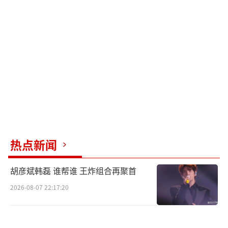
对上超市胶皮拍老大爷，他亲自挡下了所有媒
体对球员的个人采访。“只谈集体，不谈个
人”这条禁令瞬间引爆舆论。支持者视其为对
抗“饭圈文化”的宣言，反对者则嘲讽“矫枉
过正”。商业体育注定需要明星效应，王楚钦
陪练时那句“菜市场装备碾压国家队”的幽
默，若没有传播渠道岂不可惜？真正的破圈发
生在细节里。孙颖莎在成都烈日下热得睁不开
眼，仍弯腰调整小朋友的握拍姿势；王楚钦被
热点新闻
球拍意外击中脸部，第一反应是咧嘴一笑化解
尴尬。这些未被镜头刻意放大的瞬间，让市民
胡彦斌韩磊 谁帮谁 王炸组合再聚首
感慨：“世界冠军和邻居大爷打球，比明星走
2026-08-07 22:17:20
红毯更鲜活。”
即便在如此轻松的场合，国乒队员的日常