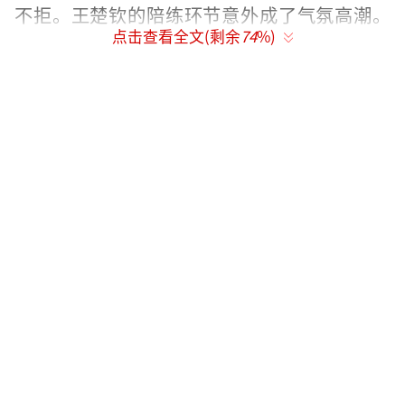
不拒。王楚钦的陪练环节意外成了气氛高潮。
点击查看全文(剩余
74
%)
面对一位挥拍标准但步伐迟缓的老同志，他刻
意放慢节奏，回球轻柔如喂球，对方得分时笑
得比当事人更灿烂。一次意外丢球后裁判报
分，现场哄堂大笑，他随即提速反超比分，既
保全了对方体面，又未失职业球员的底线。着
装细节也被镜头捕捉：孙颖莎和王曼昱的长袖
短裤清爽利落，王楚钦却裹着长袖长裤站在场
边，网友调侃：“头哥这身‘反季节穿搭’，
怕不是把国家队防晒秘籍泄露了？”
这场“高端局”并非孤例。早在五月成都
的社区活动中，王励勤已显露他的带队哲学。
当孙颖莎被小朋友团团围住，当王楚钦的球拍