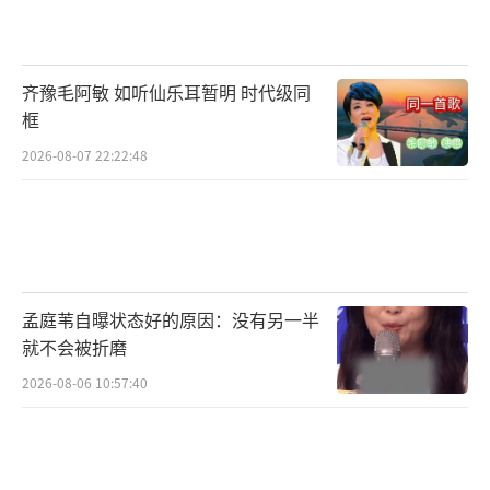
规则仍如影随形。王励勤推出新规：明星球员
每月需完成8小时社区教学，赞助商必须配套基
层青训投入。于是王曼昱指导少儿组后，当地
齐豫毛阿敏 如听仙乐耳暂明 时代级同
框
乒乓球班报名激增470%；梁靖崑演示的乒乓健
2026-08-07 22:22:48
身操短视频播放量破500万—顶流影响力被巧妙
转化为全民乒乓的燃料。
机关赛场的温馨互动，与多哈世乒赛的硝
烟形成戏剧映照。一个月前那场七局鏖战中，
孙颖莎与王曼昱刚演绎过乒乓球最极致的对抗
孟庭苇自曝状态好的原因：没有另一半
就不会被折磨
美学：王曼昱反手暴力弧圈如重炮轰击，孙颖
2026-08-06 10:57:40
莎正手快攻似闪电出鞘。第六局王曼昱连救四
个赛点的神迹，让国际奥委会主席巴赫都赞叹
不已。而决胜局孙颖莎面对争议球时0.5秒内的