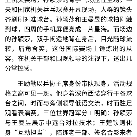
央和国家机关乒乓球赛开幕现场，人群的镜头
齐刷刷对准球台。孙颖莎和王曼昱的球拍刚触
到球，四周的手机屏便亮成一片星海。而场边
的孙颖莎，双手闲适地背在身后，目光随球流
转，唇角含笑，这份国际赛场上锤炼出的从
容，在机关干部和围观领导的注视下，透出几
分掌控感。
王励勤以乒协主席身份带队现身，活动规
格之高可见一斑。他身着深色西装穿行于各球
台之间，时而与旁侧领导低语交流，时而驻足
观看表演赛。三位世界冠军分工明确：孙颖莎
与王曼昱展示中远台对拉技术；王楚钦则化
身“互动担当”，陪练老干部、签名合影来者