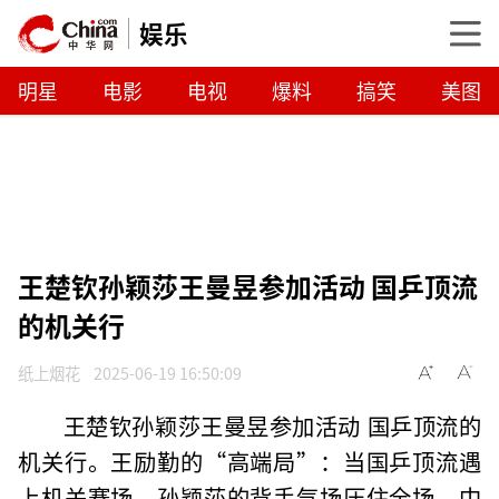
娱乐
明星
电影
电视
爆料
搞笑
美图
王楚钦孙颖莎王曼昱参加活动 国乒顶流
的机关行
纸上烟花
2025-06-19 16:50:09
王楚钦孙颖莎王曼昱参加活动 国乒顶流的
机关行。王励勤的“高端局”：当国乒顶流遇
上机关赛场，孙颖莎的背手气场压住全场。中