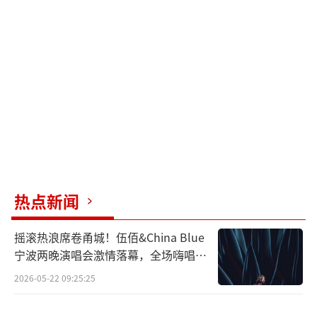
热点新闻
摇滚热浪席卷甬城！伍佰&China Blue
宁波两晚演唱会激情落幕，全场嗨唱氛
围炸裂
2026-05-22 09:25:25