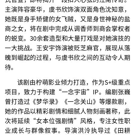
主演阵容豪华，虞书欣饰演双面角色沈知意，
她既是身手矫健的女飞贼，又是身世神秘的盐
商之女，将在剧中完成从调香师到商会掌权者
的蜕变。30余套造型和大量打戏是对她演技的
一大挑战。王安宇饰演被贬芝麻官，展现从落
魄到崛起的过程，与虞书欣之间的互动令人期
待。
该剧由柠萌影业倾力打造，作为S+级重点
项目，致力于构建“一念宇宙”IP。编剧张巍
曾打造过《梦华录》《一念关山》等爆款剧，
她的作品以精彩剧情和细腻人物刻画著称，此
次将延续“女本位强剧情”风格，专注女性职
业成长与群像叙事。导演洪泠执导过《田耕