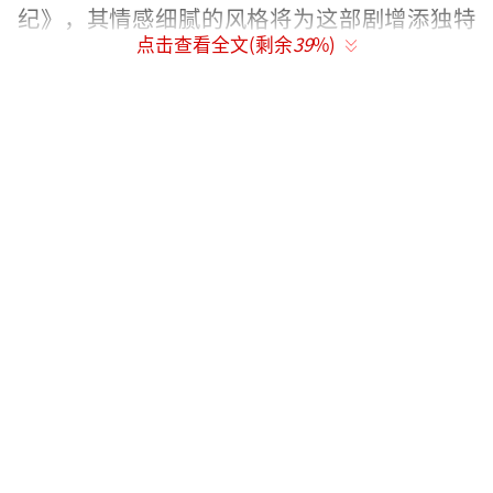
纪》，其情感细腻的风格将为这部剧增添独特
点击查看全文(剩余
39
%)
魅力。
为了呈现最真实的江南风貌，剧组特地前
往无锡清名桥、惠山古镇等地取景，并结合4K
技术和无人机光影秀强化江南烟雨意境。还与
无锡文旅局合作推出“剧中场景打卡地图”，
开创“影视+文旅”新模式，让观众不仅能在剧
中感受江南之美，还能亲身前往打卡体验。
《一念江南》已蓄势待发，即将带领观众
走进一个充满奇幻色彩的江南世界，见证在乱
世中寻宝、治愈与成长的精彩故事。
（责任编辑：卢其龙 CL0882）