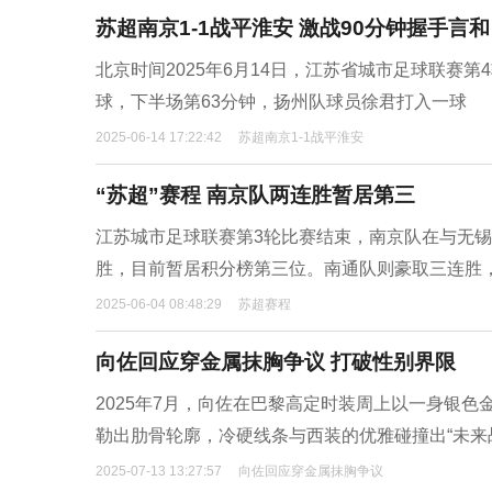
苏超南京1-1战平淮安 激战90分钟握手言和
北京时间2025年6月14日，江苏省城市足球联赛
球，下半场第63分钟，扬州队球员徐君打入一球
2025-06-14 17:22:42
苏超南京1-1战平淮安
“苏超”赛程 南京队两连胜暂居第三
江苏城市足球联赛第3轮比赛结束，南京队在与无锡
胜，目前暂居积分榜第三位。南通队则豪取三连胜
2025-06-04 08:48:29
苏超赛程
向佐回应穿金属抹胸争议 打破性别界限
2025年7月，向佐在巴黎高定时装周上以一身银
勒出肋骨轮廓，冷硬线条与西装的优雅碰撞出“未来
2025-07-13 13:27:57
向佐回应穿金属抹胸争议