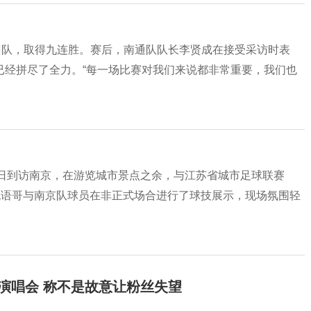
胜苏州队，取得九连胜。赛后，南通队队长李贤成在接受采访时表
已经拼尽了全力。“每一场比赛对我们来说都非常重要，我们也
年9月11日到访南京，在游览城市景点之余，与江苏省城市足球联赛
无语哥与南京队球员在非正式场合进行了球技展示，现场氛围轻
开演唱会 称不是故意让粉丝失望