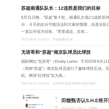
苏超南通队队长：12连胜是我们的目标
8月31日晚，“苏超”第十轮，南通队主场2:1战
示，今天的比分可能没达到大家的预期，但是全队
一直以夺冠为目标。”李贤成说，目前...
2025-09-01 13:28:01
苏超南通队队长
无语哥和“苏超”南京队球员比球技
国际网红“无语哥”（Khaby Lame）于2025
（简称“苏超”）南京队球员进行了趣味球技互动。
松。网传“比球技”实为表...
2025-09-12 15:04:26
无语哥和“苏超”南京队球员比球技
田馥甄否认S.H.E将
26-08-05 11:58:11
田馥甄