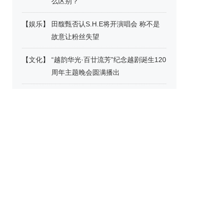
么区别？
【
娱乐
】
田馥甄否认S.H.E将开演唱会 称不是
故意让粉丝失望
【
文化
】
“越韵华光·百廿流芳”纪念越剧诞生120
周年主题晚会圆满播出