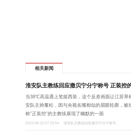
相关新闻
淮安队主教练回应撒贝宁分宁称号 正装控
当38℃高温遇上笔挺西装，这个反差画面让江苏
安队主帅董松，因与央视名嘴相似的眉眼轮廓，被戏
称"正装控"的主教练展现了幽默的一面
2025-06-20 07:28:54
淮安队主教练回应撒贝宁分宁称号