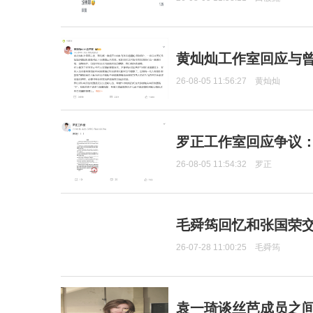
黄灿灿工作室回应与
26-08-05 11:56:27
黄灿灿
罗正工作室回应争议
26-08-05 11:54:32
罗正
毛舜筠回忆和张国荣
26-07-28 11:00:25
毛舜筠
袁一琦谈丝芭成员之