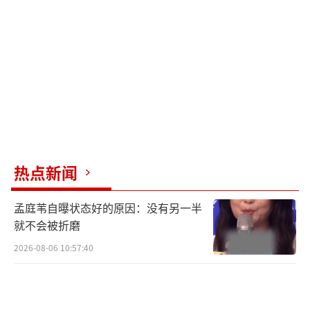
在身边，每天只会哭泣。
6月20日，悠悠发帖称：“昨晚灌肠后，去
大厕时肠穿孔了，我今晚就要走了。”网友十
分担忧，希望她能挺过难关。病友晒出她朋友
圈回复，提到急性肠穿孔无法手术，经历生不
如死的痛苦。6月23日，悠悠妹妹在聊天截图中
证实姐姐凌晨3点去世。愿她在天堂没有病痛。
热点新闻
（责任编辑：卢其龙 CL0882）
孟庭苇自曝状态好的原因：没有另一半
就不会被折磨
2026-08-06 10:57:40