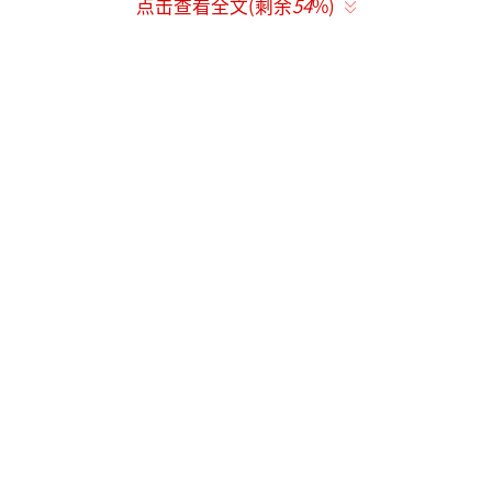
点击查看全文(剩余
54
%)
威医生表示可能是手术未切干净，且已耐药，
不适合再手术。
12月底，悠悠病情恶化，面临两个治疗选
择：免费临床试验或二线治疗。为了省钱，她
选择了临床试验，但筛选和评估过程拖了40多
天，耽误了治疗。最终，悠悠后悔自己一生总
是为别人考虑，舍不得花钱，连心心念念的演
唱会也没去看成。
悠悠从小被村里的大叔猥亵，父母不重
视，甚至父亲还责备她对大叔不礼貌。生病
后，她独自奔波，父亲以距离远为由未来看
望，妹妹则以小家为重。只有70多岁的母亲陪