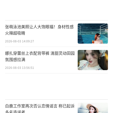
张萌泳池美照让人大饱眼福！身材性感
火辣超吸睛
2026-08-03 14:09:27
娜扎穿蕾丝上衣配背带裤 清甜灵动田园
氛围感拉满
2026-08-03 13:56:51
白鹿工作室再次否认恋情谣言 称已起诉
多名造谣者