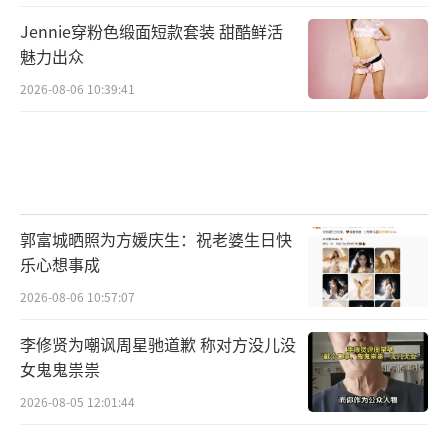
Jennie穿粉色缎面短款套装 甜酷鲜活
魅力出众
2026-08-06 10:39:41
郭富城晒照为方媛庆生：祝老婆生日快
乐心想事成
2026-08-06 10:57:07
李修贤为嘲讽周星驰道歉 称对方没儿没
女鬼鬼祟祟
2026-08-05 12:01:44