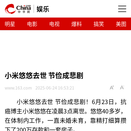
娱乐
明星
电影
电视
爆料
搞笑
美图
小米悠悠去世 节俭成悲剧
www.163.com
2025-06-24 16:53:21
小米悠悠去世 节俭成悲剧！6月23日，抗
癌博主小米悠悠在凌晨3点离世。悠悠40多岁，
在体制内工作，一直未婚未育，靠精打细算攒
下了200万存款和一套房子。