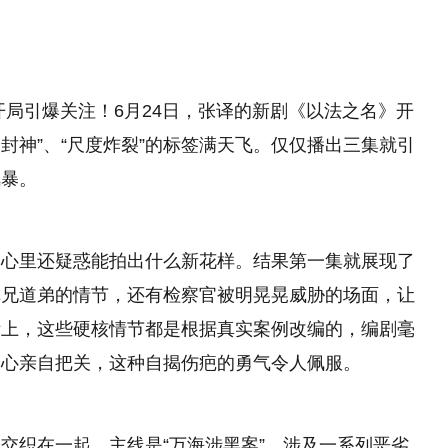
开局引爆关注！6月24日，张译的新剧《以法之名》开
词封神”、“尺度炸裂”的标签满天飞。仅仅播出三集就引
风暴。
，心里还疑惑能拍出什么新花样。结果第一集就展现了
称兄道弟的情节，还有检察官被明晃晃威胁的场面，让
际上，这些硬核情节都是根据真实案例改编的，编剧毫
中心亲自把关，这种自揭伤疤的勇气令人佩服。
交织在一起。主线是“万海涉黑案”，涉及一系列恶劣