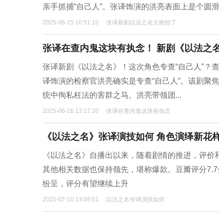
亲手抓捕“自己人”。张译饰演的洪亮表面上是个圆
2025-06-25 10:51:10
张译新剧以法之名太敢拍了
张译在查内鬼这块有执念！ 新剧《以法之名
张译新剧《以法之名》！这次角色专查“自己人”？
译饰演的检察官洪亮确实是专查“自己人”。该剧聚
统中徇私枉法的害群之马。洪亮带领团...
2025-06-16 13:17:20
张译在查内鬼这块有执念
《以法之名》张译演技如何 角色演绎新花
《以法之名》自播出以来，随着剧情的推进，评价和
其他相关数据也保持领先，堪称爆款。豆瓣评分7.
纷呈，评分有望继续上升
2025-07-10 13:08:51
以法之名张译演技如何