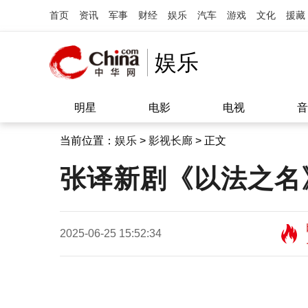
首页
资讯
军事
财经
娱乐
汽车
游戏
文化
援藏
娱乐
明星
电影
电视
音
当前位置：
娱乐
>
影视长廊
> 正文
张译新剧《以法之名
2025-06-25 15:52:34