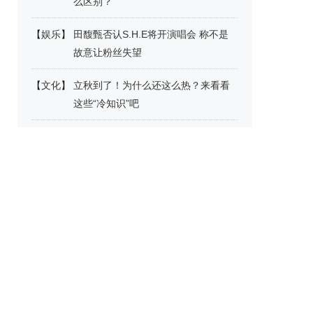
么区别？
【
娱乐
】
田馥甄否认S.H.E将开演唱会 称不是
故意让粉丝失望
【
文化
】
立秋到了！为什么还这么热？来看看
这些“冷知识”吧