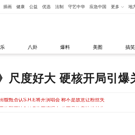
插画
健康
公益
优选
法制
守艺中华
应急中国
更多
地
乐
八卦
爆料
美图
搞笑
》尺度好大 硬核开局引爆
田馥甄否认S.H.E将开演唱会 称不是故意让粉丝失
望
田馥甄否认S.H.E将开演唱会 称不是故意让粉丝失
11:08
望
11:08