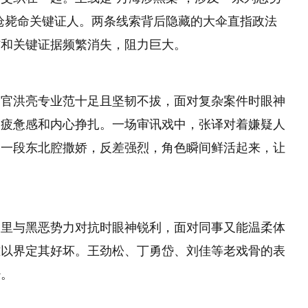
一枪毙命关键证人。两条线索背后隐藏的大伞直指政法
信和关键证据频繁消失，阻力巨大。
察官洪亮专业范十足且坚韧不拔，面对复杂案件时眼神
的疲惫感和内心挣扎。一场审讯戏中，张译对着嫌疑人
了一段东北腔撒娇，反差强烈，角色瞬间鲜活起来，让
室里与黑恶势力对抗时眼神锐利，面对同事又能温柔体
难以界定其好坏。王劲松、丁勇岱、刘佳等老戏骨的表
少。