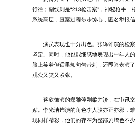
行径；副线则是“213枪击案”，神秘枪手
系统高层，查案过程步步惊心，匿名举报
演员表现也十分出色。张译饰演的检
坚定。同时，他也能细腻地表现出中年人
脸上笑着但话里却句句带刺，还即兴表演
观众又笑又紧张。
蒋欣饰演的郑雅萍刚柔并济，在审讯
贴。李光洁饰演的角色李人骏亦正亦邪，
现同样精彩，他们的存在为整部剧增色不