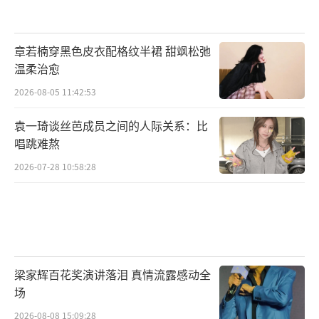
章若楠穿黑色皮衣配格纹半裙 甜飒松弛
温柔治愈
2026-08-05 11:42:53
袁一琦谈丝芭成员之间的人际关系：比
唱跳难熬
2026-07-28 10:58:28
梁家辉百花奖演讲落泪 真情流露感动全
场
2026-08-08 15:09:28