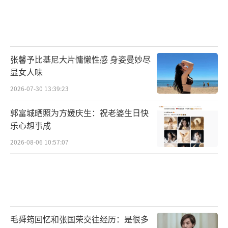
张馨予比基尼大片慵懒性感 身姿曼妙尽
显女人味
2026-07-30 13:39:23
郭富城晒照为方媛庆生：祝老婆生日快
乐心想事成
2026-08-06 10:57:07
毛舜筠回忆和张国荣交往经历：是很多