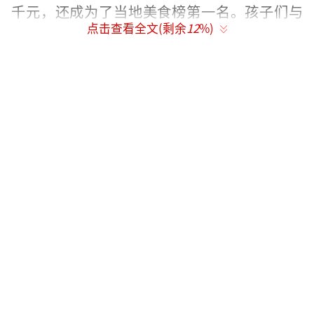
千元，还成为了当地美食榜第一名。孩子们与
点击查看全文(剩余
12
%)
店主夫妇相处融洽，这里成了孩子们放学后
的“快乐老家”，充满了温暖与童趣。
（责任编
辑：于浩淙 Hzx0176）