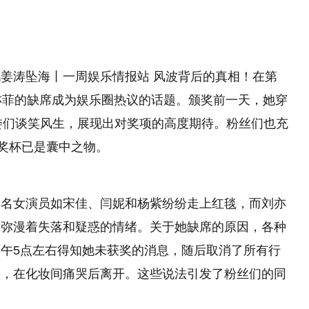
姜涛坠海丨一周娱乐情报站 风波背后的真相！在第
亦菲的缺席成为娱乐圈热议的话题。颁奖前一天，她穿
委们谈笑风生，展现出对奖项的高度期待。粉丝们也充
”奖杯已是囊中之物。
提名女演员如宋佳、闫妮和杨紫纷纷走上红毯，而刘亦
区弥漫着失落和疑惑的情绪。关于她缺席的原因，各种
午5点左右得知她未获奖的消息，随后取消了所有行
果，在化妆间痛哭后离开。这些说法引发了粉丝们的同