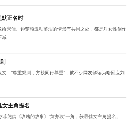
沉默正名时
送给宋佳、钟楚曦激动落泪的情景有共同之处，都是对女性创作
不减
则
文：“尊重规则，方获同行尊重”，被不少网友解读为暗回应刘
佳女主角提名
亦菲凭借《玫瑰的故事》“黄亦玫”一角，获最佳女主角提名。