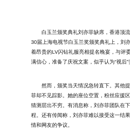
白玉兰颁奖典礼刘亦菲缺席，香港顶流
30届上海电视节白玉兰奖颁奖典礼上，刘
着昂贵的LV闪钻礼服亮相提名晚宴，与评
满信心，准备了庆祝文案，似乎认为“视后
然而，颁奖当天情况急转直下。其他
菲却不见踪影。她的座位空置，粉丝应援
猜测层出不穷。有消息称，刘亦菲团队在下
程。还有传闻称，刘亦菲难以接受这一结
情和网友的争议。