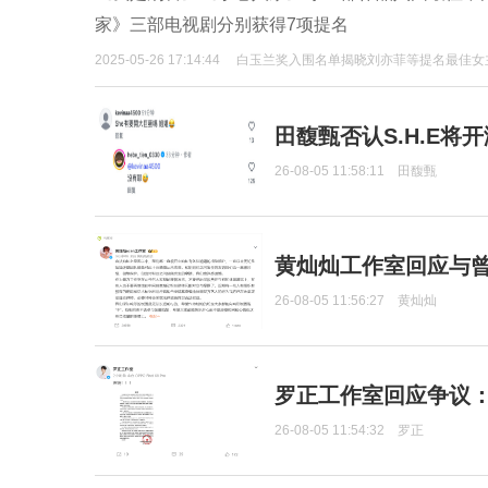
家》三部电视剧分别获得7项提名
2025-05-26 17:14:44
白玉兰奖入围名单揭晓刘亦菲等提名最佳女
田馥甄否认S.H.E将
26-08-05 11:58:11
田馥甄
黄灿灿工作室回应与
26-08-05 11:56:27
黄灿灿
罗正工作室回应争议
26-08-05 11:54:32
罗正