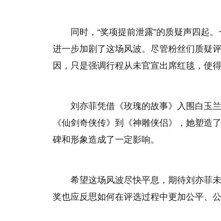
同时，“奖项提前泄露”的质疑声四起
进一步加剧了这场风波。尽管粉丝们质疑
因，只是强调行程从未官宣出席红毯，使
刘亦菲凭借《玫瑰的故事》入围白玉
《仙剑奇侠传》到《神雕侠侣》，她塑造
碑和形象造成了一定影响。
希望这场风波尽快平息，期待刘亦菲
奖也应反思如何在评选过程中更加公平、