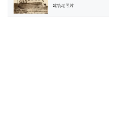
建筑老照片