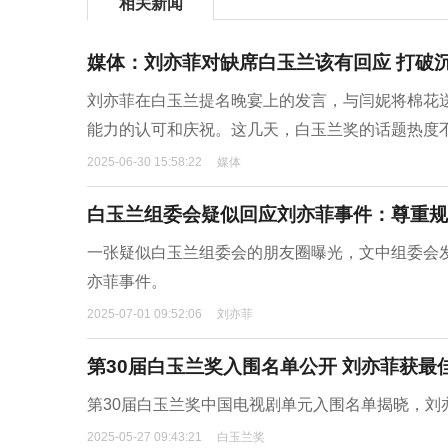
相关新闻
媒体：刘亦菲对缺席白玉兰该有回应 打破
刘亦菲在白玉兰提名晚宴上的发言，与闫妮将棉花
能力的认可和庆祝。这几天，白玉兰奖的话题热度
2025-06-30 15:58:22
媒体
白玉兰组委会疑似回应刘亦菲事件：尊重规
一张疑似白玉兰组委会的朋友圈曝光，文中组委会发
亦菲事件。
2025-07-01 09:52:06
刘亦菲
第30届白玉兰奖入围名单公开 刘亦菲获最
第30届白玉兰奖中国电视剧单元入围名单揭晓，刘
2025-05-27 09:43:21
白玉兰奖