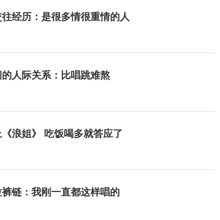
交往经历：是很多情很重情的人
间的人际关系：比唱跳难熬
《浪姐》 吃饭喝多就答应了
拉裤链：我刚一直都这样唱的