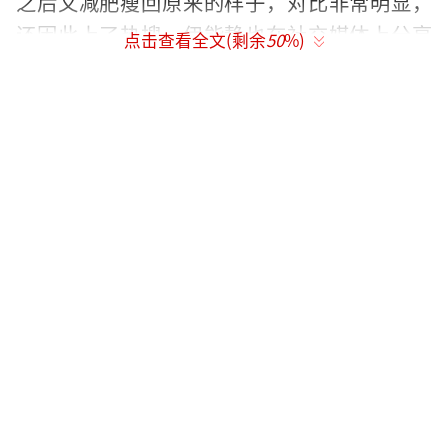
之后又减肥瘦回原来的样子，对比非常明显，
还因此上了热搜。伊能静也在社交媒体上分享
点击查看全文(剩余
50
%)
了秦昊的减肥历程。至于秦昊这次是否是为了
新角色而增肥，或者真的只是中年发福，以他
的职业素养，如果需要进组，他应该会进行身
材管理。
据网友描述，伊能静和秦昊全程手牵手，
秦昊也会耐心等待伊能静，两人显得非常恩
爱。前段时间有传言称他们的感情生变，各过
各的生活，闹得沸沸扬扬，后来伊能静通过直
播辟谣，平息了舆论。事实证明，他们的感情
和婚姻都很稳定。
秦昊和伊能静的感情经历了公众态度的巨