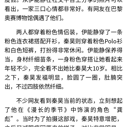
看出，一家三口心情都非常好。有网友在巴黎
奥赛博物馆偶遇了他们。
两人都穿着粉色情侣装，伊能静穿了一条
粉色连衣裙搭配开衫，秦昊则穿着粉色Polo衫
和白色短裤，打扮得非常休闲。伊能静保养得
当，身材纤细苗条，一身粉色穿搭让她看起来
年轻不少，完全看不出她比秦昊大10岁。相比
之下，秦昊发福明显，脸圆了一圈，肚腩突
出，不过四肢依然纤细。
不少网友看到秦昊当前的状态，立刻想起
了他在《漫长的季节》中饰演的角色“龚
彪”。当时为了拍摄这部戏，秦昊特意增肥，