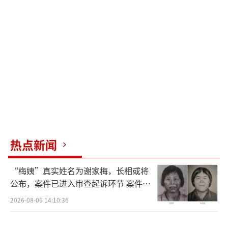
大变化，从最初的不被看好到现在的祝福，大
家都觉得他们很般配。2014年2月，他们在柏林
电影节上牵手亮相，恋情曝光；同年7月，秦昊
向伊能静求婚成功；2015年3月，两人举办了婚
礼；2016年6月，他们的女儿米粒出生。
（责任编辑：卢其龙 CL0882）
热点新闻
“梅姨”真实姓名为谢家梅，长相或将
公布，案件已进入审查起诉环节 案件迎
来新进展
2026-08-06 14:10:36