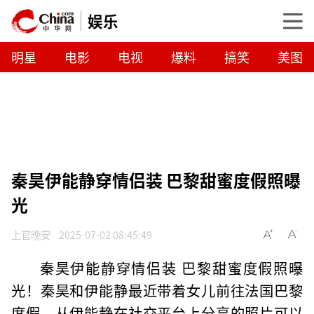
娱乐
明星
电影
电视
爆料
搞笑
美图
秦昊伊能静穿情侣装 巴黎甜蜜度假照曝
光
上官晚安
2025-07-02 08:45:49
秦昊伊能静穿情侣装 巴黎甜蜜度假照曝
光！秦昊和伊能静最近带着女儿前往法国巴黎
度假。从伊能静在社交平台上分享的照片可以