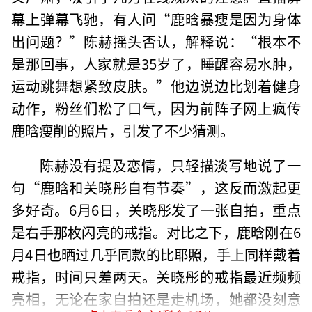
幕上弹幕飞驰，有人问“鹿晗暴瘦是因为身体
出问题？”陈赫摇头否认，解释说：“根本不
是那回事，人家就是35岁了，睡醒容易水肿，
运动跳舞想紧致皮肤。”他边说边比划着健身
动作，粉丝们松了口气，因为前阵子网上疯传
鹿晗瘦削的照片，引发了不少猜测。
陈赫没有提及恋情，只轻描淡写地说了一
句“鹿晗和关晓彤自有节奏”，这反而激起更
多好奇。6月6日，关晓彤发了一张自拍，重点
是右手那枚闪亮的戒指。对比之下，鹿晗刚在6
月4日也晒过几乎同款的比耶照，手上同样戴着
戒指，时间只差两天。关晓彤的戒指最近频频
亮相，无论在家自拍还是走机场，她都没刻意