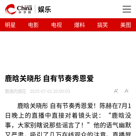
娱乐
明星
电影
电视
爆料
搞笑
美图
鹿晗关晓彤 自有节奏秀恩爱
飘逸的烟花
2025-07-02 20:00:03
鹿晗关晓彤 自有节奏秀恩爱！陈赫在7月1
日晚上的直播中直接对着镜头说：“鹿晗没
事，大家别瞎说那些谣言了！”他的语气幽默
又严肃，吸引了几万在线观众的注意。直播屏