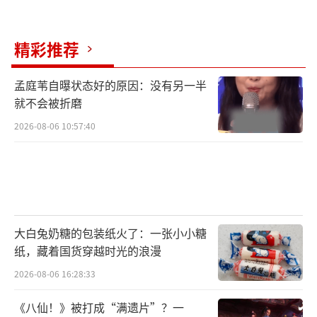
晓彤晒戒指就是宣示主权”，有的质疑“为何
不公开互动”。陈赫一句“自有节奏”封了
精彩推荐
口，引导大家别过度解读。
孟庭苇自曝状态好的原因：没有另一半
陈赫直播当晚的后续也燃起来了。粉丝们
就不会被折磨
疯狂截屏传播关键片段，有人做成表情包“别
2026-08-06 10:57:40
瞎猜了！”，直接上了热搜话题前五。评论区
涌入大量讨论，部分网友联想到邓超此前六次
被cue的新闻，推测兄弟团在合力维护鹿晗隐
私。关晓彤6月6日的晒图更被深度分析，图案
背景类似鹿晗之前的居家照，戒指位置和光感
大白兔奶糖的包装纸火了：一张小小糖
纸，藏着国货穿越时光的浪漫
几乎一致，这算不算间接秀恩爱？
2026-08-06 16:28:33
业内人士评论说，这种低调互动在圈内很
《八仙！》被打成“满遗片”？一
常见，蒋欣事件就是证明，私下信任度满分。