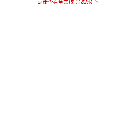
点击查看全文(剩余
82
%)
藏过，除了那次白玉兰颁奖典礼上，她偷偷缩
手被镜头逮个正着。
这波操作直接引爆热搜，粉丝们放大图反
复讨论，认定那戒指就是私物，不是品牌赞
助。蒋欣在后台还八卦过这事，关晓彤低语后
蒋欣急催她“快藏起来”，更添了神秘色彩。
如果真的分手了，何必这么遮遮掩掩？
鹿晗的健康状况其实挺正常的，今年把精
力全放在巡演上。那些说他暴瘦变形的照片，
源头是高频排练的舞蹈动作。陈赫在直播中还
原了场景，“运动加舞蹈，人当然会瘦，跟韩
国巅峰期似的紧致！”回想鹿晗最近的状态，
团队聚会时他笑得开怀，一扫之前的沉默阴