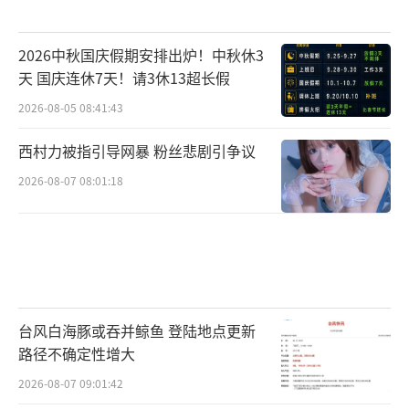
归了早期韩国风格，舞蹈强度大导致体形变
2026中秋国庆假期安排出炉！中秋休3
化；关晓彤接受吻戏是职业突破，白玉兰事件
天 国庆连休7天！请3休13超长假
后她更从容戴戒指出席活动。粉丝对比了两人
2026-08-05 08:41:43
半年来的行程，同城却零互动反成证据链一
环，关晓彤家自拍照和鹿晗聚会照时间常吻
西村力被指引导网暴 粉丝悲剧引争议
合，如6月聚会他开怀大笑正赶上晒图前夕。
2026-08-07 08:01:18
蒋欣那幕更被热议，知情人士透出后台视
频，关晓彤偷笑藏戒指的瞬间被解读为甜蜜秘
密。这种间接互动是否比公开秀更真实？陈赫
的直播内容和关晓彤的晒图事件形成闭环，没
台风白海豚或吞并鲸鱼 登陆地点更新
有多余猜测空间。鹿晗熬过这阵子，和兄弟聚
路径不确定性增大
会恢复精神；关晓彤戒指行为一再强化联系。
2026-08-07 09:01:42
话题热度延烧到整个娱乐圈，其他艺人如邓超