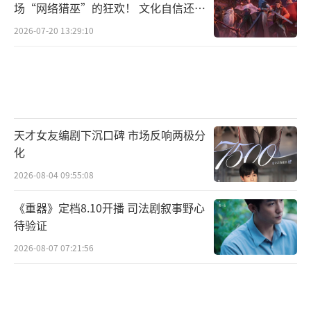
场“网络猎巫”的狂欢！ 文化自信还是
关晓彤今年的活跃恰和鹿港股的专注形成平
焦虑？
2026-07-20 13:29:10
衡，这不正说明感情稳定吗？健康谣言的源头
大多出自排练间隙，背景模糊不清；粉丝实测
了水肿问题，不少35+网友分享同样经历，“早
上水肿显胖，健身瘦了就正常”。
天才女友编剧下沉口碑 市场反响两极分
关晓彤戒指引申的话题扩展到时尚圈，一
化
些博主推断戒指非品牌营销物，因为没标签也
2026-08-04 09:55:08
没公关铺垫，纯粹是个人私藏。讨论风潮里，
还有观点质疑媒体放大细节，“蒋欣一问就藏
《重器》定档8.10开播 司法剧叙事野心
待验证
戒指，暴露了真爱本质”。这些新角度全指向
2026-08-07 07:21:56
一个事实：陈赫直播就是权威澄清，而晒图是
无声反击。
事业动向上的细节不可忽视。鹿晗巡演回