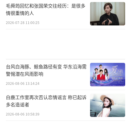
的相关话题也被重提，但核心始终是“别瞎担
毛舜筠回忆和张国荣交往经历：是很多
情很重情的人
心”的号召。
（责任编辑：卢其龙 CL0882）
2026-07-28 11:00:25
台风白海豚、鲸鱼路径有变 华东沿海需
警惕潜在风雨影响
2026-08-06 13:14:24
白鹿工作室再次否认恋情谣言 称已起诉
多名造谣者
2026-08-06 10:58:39