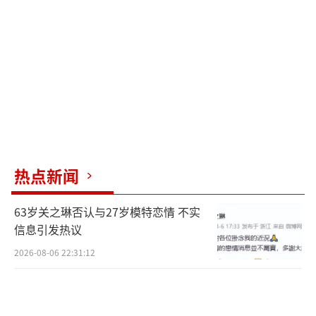
霾，明显是工作压身加上年龄代谢变化。
网上传的分手谣言也站不住脚，从去年开
始二人互动减少，但鹿晗一天不官宣，粉丝团
就坚持“没分”的论调。一些细节粉还发现关
晓彤的自拍戒指是玫瑰金设计，疑似定制款，
跟鹿晗的匹配度极高。恋情话题在粉丝圈炸开
了锅。关晓彤28岁了，事业上今年大跃进，接
热点新闻
受了多场荧幕吻戏，新剧热播让她人气飙升。
63岁关之琳否认与27岁模特恋情 不实
这和鹿晗专注巡演的节奏看似没交集，却
信息引发热议
通过晒图和戒指暗戳戳地呼应。比如，关晓彤
2026-08-06 22:31:12
那条6月6日的帖子下，几千条评论都在追
问“是不是回应4号的鹿晗？”还有人翻出她以
前偷偷藏戒指的视频，在机场安检时还慌慌张