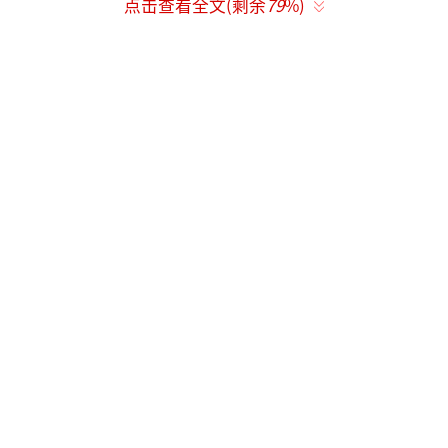
点击查看全文(剩余
79
%)
多吃一些健脾利尿的食物，如薏米、红
豆、冬瓜、西瓜等，有助于排出体内湿气。
2、运动锻炼