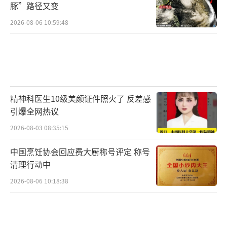
豚”路径又变
可以在医生的指导下服用一些中成药，如
2026-08-06 10:59:48
参苓白术散、健脾丸等，调理脾胃，去除湿
气。
精神科医生10级美颜证件照火了 反差感
引爆全网热议
2026-08-03 08:35:15
中国烹饪协会回应费大厨称号评定 称号
需要注意的是，对于一些患有疾病的人
清理行动中
群，如风湿病、糖尿病等，在除湿气时需要特
2026-08-06 10:18:38
别注意，应该在医生的指导下进行。同时，夏
天除湿气需要长期坚持，才能取得较好的效
果。
（责任编辑：乔娇 TT0002）