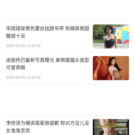
宋雨琦穿黑色蕾丝挂脖吊带 热辣飒爽甜
酷感十足
2026-08-05 11:45:54
迪丽热巴最新写真曝光 美萌猫猫头造型
可爱养眼
2026-08-05 11:34:16
李修贤为嘲讽周星驰道歉 称对方没儿没
女鬼鬼祟祟