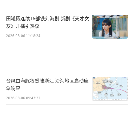
田曦薇连续16部铁刘海剧 新剧《天才女
夏天也要注意保暖，避免着凉，尤其是腹
友》开播引热议
部和脚部。
2026-08-06 11:18:24
台风白海豚将登陆浙江 沿海地区启动应
急响应
4、保持室内干燥
2026-08-06 09:43:22