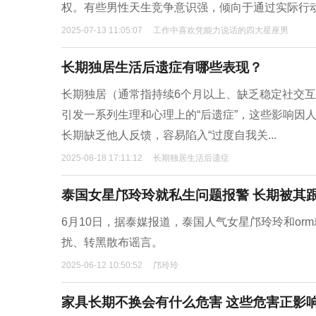
权。有些男性天生竞争意识强，倾向于通过实际行
2025-07-13 11:05:07
工作中喜欢凭能力说话的四大星座男
长期独居生活后遗症有哪些表现？
长期独居（通常指持续6个月以上、缺乏稳定社交
引发一系列生理和心理上的“后遗症”，这些影响因
长期缺乏他人反馈，容易陷入“过度自我关...
2025-08-18 17:11:12
长期独居生活后遗症
泰国女星邝玲玲就私生问题报警 长期被其
6月10日，据泰媒报道，泰国人气女星邝玲玲和o
扰、转黑散布谣言。
2025-06-12 10:50:52
邝玲玲
家具长期不换会有什么危害 这些危害正影