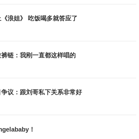
《浪姐》 吃饭喝多就答应了
拉裤链：我刚一直都这样唱的
目争议：跟刘哥私下关系非常好
elababy！