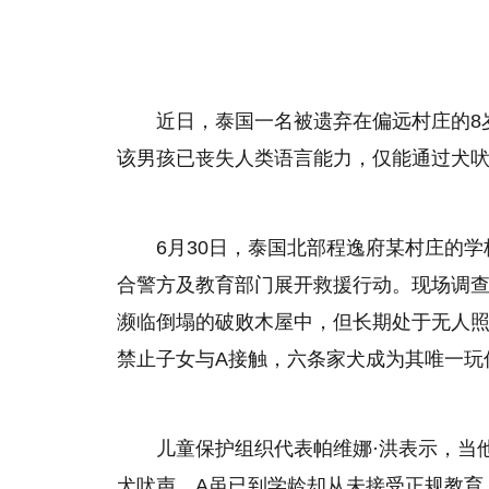
近日，泰国一名被遗弃在偏远村庄的8
该男孩已丧失人类语言能力，仅能通过犬
6月30日，泰国北部程逸府某村庄的
合警方及教育部门展开救援行动。现场调查
濒临倒塌的破败木屋中，但长期处于无人
禁止子女与A接触，六条家犬成为其唯一玩
儿童保护组织代表帕维娜·洪表示，当
犬吠声。A虽已到学龄却从未接受正规教育，