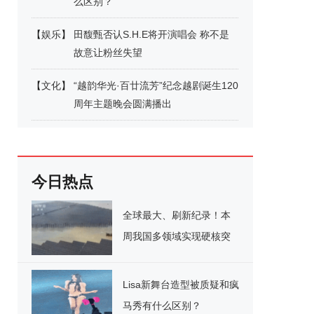
么区别？
【
娱乐
】
田馥甄否认S.H.E将开演唱会 称不是
故意让粉丝失望
【
文化
】
“越韵华光·百廿流芳”纪念越剧诞生120
周年主题晚会圆满播出
今日热点
全球最大、刷新纪录！本
周我国多领域实现硬核突
破
Lisa新舞台造型被质疑和疯
马秀有什么区别？