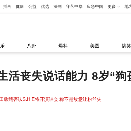
插画
健康
公益
优选
法制
守艺中华
应急中国
更多
地
乐
八卦
爆料
美图
搞笑
活丧失说话能力 8岁“狗
田馥甄否认S.H.E将开演唱会 称不是故意让粉丝失
望
田馥甄否认S.H.E将开演唱会 称不是故意让粉丝失
11:08
望
11:08