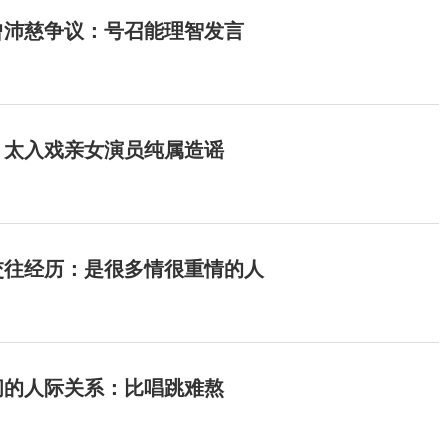
曾沛慈争议：号召能理智发言
：太入戏亲女演员纯属造谣
交往经历：是很多情很重情的人
间的人际关系：比唱跳难熬