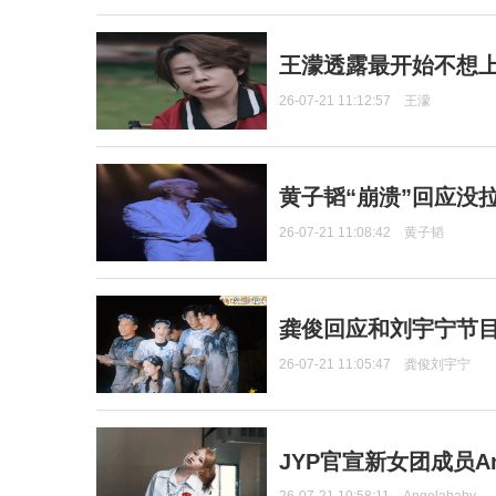
王濛透露最开始不想上
26-07-21 11:12:57
王濛
黄子韬“崩溃”回应没
26-07-21 11:08:42
黄子韬
龚俊回应和刘宇宁节
26-07-21 11:05:47
龚俊刘宇宁
JYP官宣新女团成员Ang