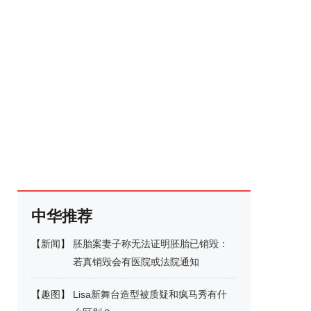
中华推荐
【
新闻
】
胚胎案妻子称无法证明胚胎已销毁：
若真销毁会有医院或法院通知
【
趣图
】
Lisa新舞台造型被质疑和疯马秀有什