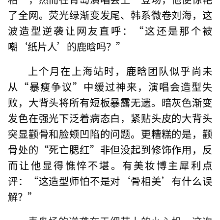
了全网。荧光绿渐变发尾、韩系微卷刘海，这
波造型逆袭让网友直呼：“这还是那个被
嘲‘纸片人’的鹿晗吗？”
上个月在上海站时，鹿晗团队似乎尚未
从“暴瘦争议”中缓过神来，演唱会造型失
败，大背头将所有短板暴露无遗。暗灰色渐变
发色在强光下泛着病态白，紧贴头皮的大背头
突显颧骨和脸颊凹陷的问题。更糟糕的是，颧
骨处的“死亡腮红”非但没起到修饰作用，反
而让他显得憔悴不堪。有美妆博主犀利点
评：“这造型师怕不是对‘骨相美’有什么误
解？”