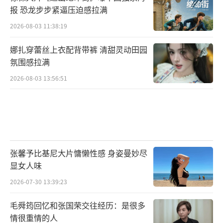
报 恐龙步步紧逼压迫感拉满
2026-08-03 11:38:19
娜扎穿蕾丝上衣配背带裤 清甜灵动田园
氛围感拉满
2026-08-03 13:56:51
张馨予比基尼大片慵懒性感 身姿曼妙尽
显女人味
2026-07-30 13:39:23
毛舜筠回忆和张国荣交往经历：是很多
情很重情的人