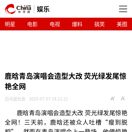
娱乐
明星
电影
电视
爆料
搞笑
美图
鹿晗青岛演唱会造型大改 荧光绿发尾惊
艳全网
白马说社会
2025-07-07 14:11:21
鹿晗青岛演唱会造型大改 荧光绿发尾惊艳
全网！三天前，鹿晗还被众人吐槽“瘦到脱
相”，然而在青岛演唱会上一登场，他便惊艳