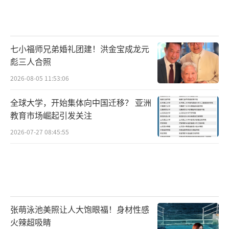
七小福师兄弟婚礼团建！洪金宝成龙元
彪三人合照
2026-08-05 11:53:06
全球大学，开始集体向中国迁移？ 亚洲
教育市场崛起引发关注
2026-07-27 08:45:55
张萌泳池美照让人大饱眼福！身材性感
火辣超吸睛