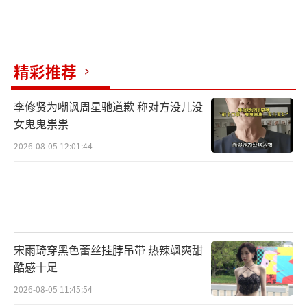
精彩推荐
李修贤为嘲讽周星驰道歉 称对方没儿没
女鬼鬼祟祟
2026-08-05 12:01:44
宋雨琦穿黑色蕾丝挂脖吊带 热辣飒爽甜
酷感十足
2026-08-05 11:45:54