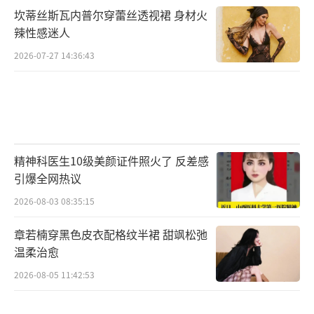
坎蒂丝斯瓦内普尔穿蕾丝透视裙 身材火
辣性感迷人
2026-07-27 14:36:43
精神科医生10级美颜证件照火了 反差感
引爆全网热议
2026-08-03 08:35:15
章若楠穿黑色皮衣配格纹半裙 甜飒松弛
温柔治愈
2026-08-05 11:42:53