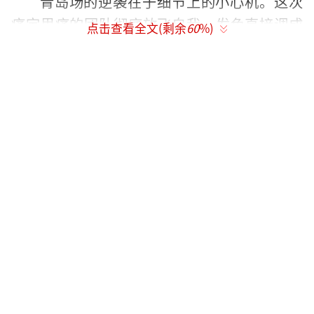
青岛场的逆袭在于细节上的小心机。这次
痛定思痛的团队彻底放飞自我。发色直接调成
点击查看全文(剩余
60
%)
亮黄色打底，发尾大胆接上荧光绿挑染，头顶
一抹红色像火焰般跳跃。发型设计上也做了调
整，微卷的韩系刘海恰好遮住颧骨，让原本瘦
削的脸型瞬间柔和不少。眼妆部分去掉了累赘
腮红，重点强化卧蚕和眼尾，配上水光感唇
釉，活脱脱从二次元走出来的美少年。
现场粉丝拍到的生图里，鹿晗随着《有点
儿意思》的节奏甩动发梢，荧光绿发尾在灯光
下划出流光轨迹。有粉丝激动地说：“他朝我
眨眼那瞬间，我手机都吓掉了！”当晚，“鹿
晗青岛场造型”话题阅读量破3亿，超话里“求
同款发色教程”的帖子刷出5000多条回复。