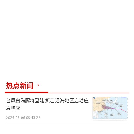
据内部人士透露，这次改造光是假发片就
试了8种颜色。化妆师在后台表示：“鹿哥特意
要求保留少年感，所以我们在眼妆上用了婴儿
粉叠加香槟金，既提气色又不显油腻。”考虑
到他近期高强度工作，造型团队特意选用低刺
激染发剂，连发胶都换成养发配方。
当荧光绿发尾定格在谢幕画面，我们看到
的不仅是造型的蜕变。在这个速食年代，有人
热点新闻
愿意为0.1秒的舞台效果较真12小时，有人能把
台风白海豚将登陆浙江 沿海地区启动应
粉丝的吐槽听进耳朵并认真改进——这或许才是
急响应
鹿晗能红十年的终极密码。下次再有人说“明
2026-08-06 09:43:22
星不努力”，不妨看看这个把演唱会当艺术展
做的男人：真正的顶流，从来不怕从头再来。