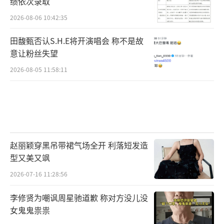
绩依次录取
2026-08-06 10:42:35
田馥甄否认S.H.E将开演唱会 称不是故
意让粉丝失望
2026-08-05 11:58:11
赵丽颖穿黑吊带裙气场全开 利落短发造
型又美又飒
2026-07-16 11:28:56
李修贤为嘲讽周星驰道歉 称对方没儿没
女鬼鬼祟祟