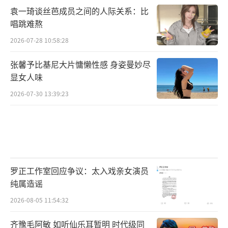
袁一琦谈丝芭成员之间的人际关系：比
唱跳难熬
2026-07-28 10:58:28
张馨予比基尼大片慵懒性感 身姿曼妙尽
显女人味
2026-07-30 13:39:23
罗正工作室回应争议：太入戏亲女演员
纯属造谣
2026-08-05 11:54:32
齐豫毛阿敏 如听仙乐耳暂明 时代级同