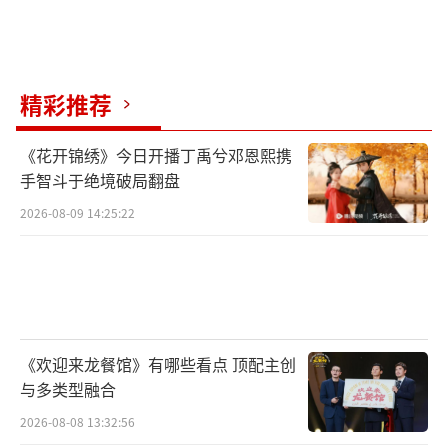
4、药品耗材：
精彩推荐
《花开锦绣》今日开播丁禹兮邓恩熙携
手智斗于绝境破局翻盘
孕期营养补充剂如叶酸、钙片、DHA等费
2026-08-09 14:25:22
用约1000-3000元。分娩时麻醉药物、抗生素、
宫缩剂等药品费用约500-2000元。特殊耗材如
镇痛泵、防粘连膜等需自费部分约800-3000
元。
《欢迎来龙餐馆》有哪些看点 顶配主创
与多类型融合
2026-08-08 13:32:56