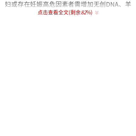
妇或存在妊娠高危因素者需增加无创DNA、羊
点击查看全文(剩余
82
%)
水穿刺等特殊检查，费用可能增至8000-15000
元。公立医院普通门诊检查费用较低，私立医
院或特需门诊费用上浮30%-50%。
2、分娩方式：