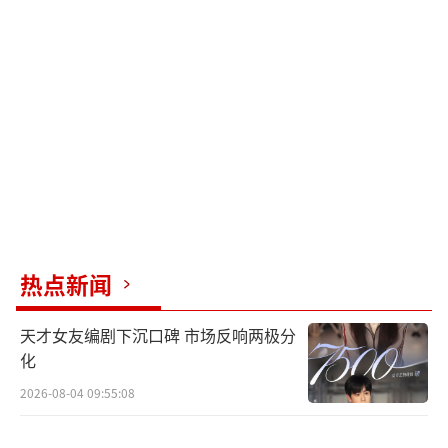
自然分娩在公立医院费用约3000-8000元，
私立医院约15000-30000元。剖宫产费用较
高，公立医院约8000-20000元，私立医院约25
000-50000元。急症手术或特殊麻醉方式可能额
外增加2000-5000元费用。
热点新闻
天才女友编剧下沉口碑 市场反响两极分
化
3、住院费用：
2026-08-04 09:55:08