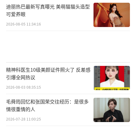
迪丽热巴最新写真曝光 美萌猫猫头造型
可爱养眼
2026-08-05 11:34:16
5、产后支出：
精神科医生10级美颜证件照火了 反差感
引爆全网热议
2026-08-03 08:35:15
月子中心费用约30000-100000元，居家月
嫂服务约8000-20000元。新生儿用品如奶粉、
毛舜筠回忆和张国荣交往经历：是很多
尿不湿、衣物等首月支出约2000-5000元。产后
情很重情的人
康复治疗如盆底肌修复、腹直肌修复等约3000-
2026-07-28 11:00:25
8000元。