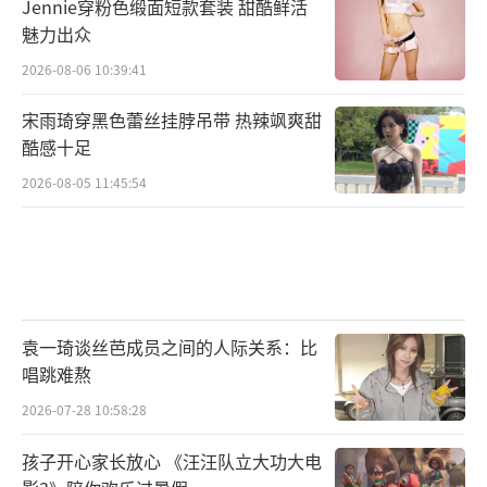
Jennie穿粉色缎面短款套装 甜酷鲜活
魅力出众
2026-08-06 10:39:41
宋雨琦穿黑色蕾丝挂脖吊带 热辣飒爽甜
酷感十足
2026-08-05 11:45:54
袁一琦谈丝芭成员之间的人际关系：比
唱跳难熬
2026-07-28 10:58:28
孩子开心家长放心 《汪汪队立大功大电