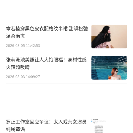
章若楠穿黑色皮衣配格纹半裙 甜飒松弛
温柔治愈
2026-08-05 11:42:53
备孕阶段可提前了解当地医保报销政策，
张萌泳池美照让人大饱眼福！身材性感
部分产检项目和住院费用可享受生育保险补
火辣超吸睛
贴。建议根据经济状况选择适合的医院类型，
2026-08-03 14:09:27
公立三甲医院性价比更高。孕期注意补充富含
铁质的牛肉、菠菜，适量摄入深海鱼类补充DH
A。保持每天30分钟散步等低强度运动，控制体
重增长在11-16公斤范围内有助于降低妊娠并发
症风险。产后42天需进行系统复查，重点关注
罗正工作室回应争议：太入戏亲女演员
子宫复旧和盆底功能恢复情况。
纯属造谣
（责任编辑：乔娇 TT