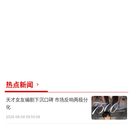
巾），可能将细菌带入家庭环境。
水源污染：若家庭饮用水未彻底净化（如
饮用未经消毒的井水、河水），被粪便污染后
可能成为传播媒介（尤其在农村或卫生条件较
差的地区）。
二、家庭内感染的典型场景
儿童易被感染：儿童免疫系统尚未成熟，
热点新闻
若父母或长辈携带幽门螺杆菌，通过“嚼食喂
天才女友编剧下沉口碑 市场反响两极分
饭”“共用餐具”“亲吻脸颊/嘴巴”等方式，
化
极易将细菌传给孩子。
2026-08-04 09:55:08
忽视分餐细节：即使家人没有明显症状