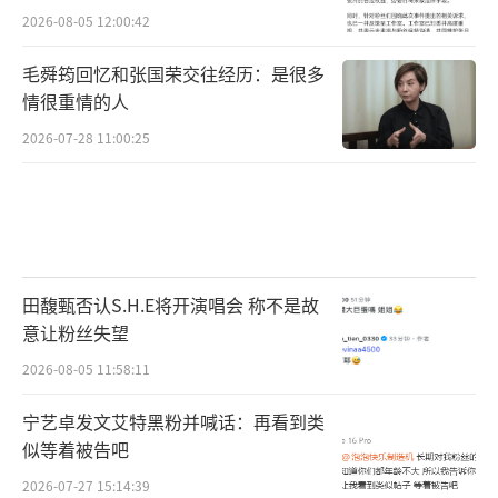
注意：并非所有感染者都会患胃癌，需结
2026-08-05 12:00:42
合遗传、饮食（如高盐、腌制食品）、吸烟等
毛舜筠回忆和张国荣交往经历：是很多
因素综合作用，但及时根除可降低风险。
情很重情的人
三、其他相关疾病
2026-07-28 11:00:25
1.胃黏膜相关淋巴组织淋巴瘤（MALT淋巴
瘤）
幽门螺杆菌感染可刺激胃黏膜淋巴组织异
田馥甄否认S.H.E将开演唱会 称不是故
常增生，少数情况下可能发展为低度恶性的MA
意让粉丝失望
LT淋巴瘤。临床研究显示，根除幽门螺杆菌
2026-08-05 11:58:11
后，部分早期患者的淋巴瘤可完全缓解。
宁艺卓发文艾特黑粉并喊话：再看到类
2.其他消化系统外关联疾病
似等着被告吧
2026-07-27 15:14:39