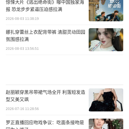
惊悚大片《逃出绝命街》曝中国独家海
报 恐龙步步紧逼压迫感拉满
2026-08-03 11:38:19
娜扎穿蕾丝上衣配背带裤 清甜灵动田园
氛围感拉满
2026-08-03 13:56:51
赵丽颖穿黑吊带裙气场全开 利落短发造
型又美又飒
2026-07-16 11:28:56
罗正直播回应吻戏争议：吃面条接吻是