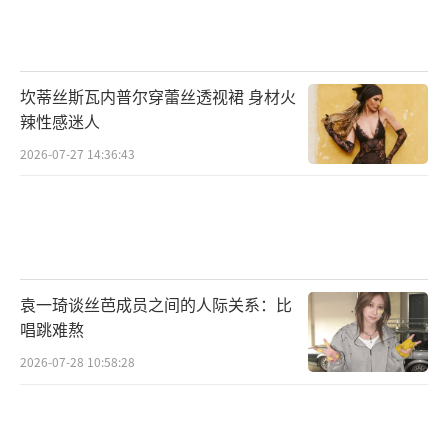
（约70%感染者无症状），共餐时夹同一盘
菜、用自己的勺子舀汤等行为，都可能造成隐
性传播。
坎蒂丝斯瓦内普尔穿蕾丝透视裙 身材火
共用生活用品：共用牙刷、牙膏、漱口杯
辣性感迷人
等，或感染者的毛巾接触到口腔分泌物后被他
2026-07-27 14:36:43
人使用，可能间接传播。
聚餐/外出就餐带回感染：家庭成员在外就
餐时接触被污染的食物或餐具后感染，再通过
家庭内密切接触传给其他成员。
袁一琦谈丝芭成员之间的人际关系：比
唱跳难熬
幽门螺杆菌的感染会导致哪些疾病？
2026-07-28 10:58:28
幽门螺杆菌（Hp）是一种主要定植于胃黏
膜的细菌，其感染与多种消化系统疾病密切相