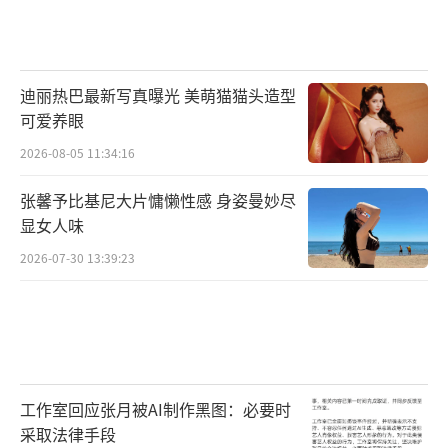
1.胃黏膜肠上皮化生与异型增生
长期慢性炎症会导致胃黏膜细胞被肠型上
皮细胞替代（肠上皮化生），进一步发展为细
迪丽热巴最新写真曝光 美萌猫猫头造型
可爱养眼
胞形态和结构异常（异型增生），这是胃癌的
2026-08-05 11:34:16
重要癌前病变。
张馨予比基尼大片慵懒性感 身姿曼妙尽
2.胃癌
显女人味
关联：幽门螺杆菌被世界卫生组织列为Ⅰ
2026-07-30 13:39:23
类致癌物，是胃癌的主要危险因素之一。
机制：其毒素（如CagA）可干扰细胞信号
通路，导致胃黏膜细胞增殖异常、凋亡紊乱，
长期积累可能诱发癌变。
工作室回应张月被AI制作黑图：必要时
采取法律手段