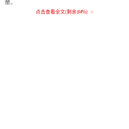
童。
点击查看全文(剩余
84
%)
亲密接触：夫妻间亲吻（唾液交换）、共
用牙刷（接触口腔分泌物）等，也可能传播。
餐具未彻底消毒：感染者使用过的碗筷、
水杯若未高温消毒（如仅用冷水冲洗），残留
的细菌可能通过餐具传给他人。
粪-口传播
感染者的粪便中可能含有幽门螺杆菌，若
污染了水源、食物或手部，其他人接触后经口
摄入会被感染。
卫生习惯差：感染者上完厕所后未彻底洗
手，接触食物、餐具或家人的生活用品（如毛