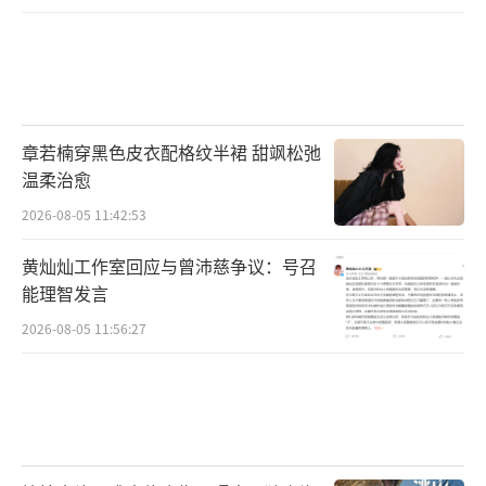
虽然机制尚未完全明确，研究发现幽门螺
杆菌感染可能与缺铁性贫血（影响铁吸收）、
特发性血小板减少性紫癜（免疫相关）、慢性
荨麻疹等存在一定关联，根除治疗后部分患者
症状可改善。
（责任编辑：于浩淙 Hzx0176）
章若楠穿黑色皮衣配格纹半裙 甜飒松弛
温柔治愈
2026-08-05 11:42:53
黄灿灿工作室回应与曾沛慈争议：号召
能理智发言
2026-08-05 11:56:27