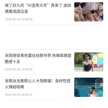
复，逐渐发展为萎缩性胃炎。
喊了好久的“AI选秀元年”真来了 虚拟
偶像成团出道
2.消化性溃疡（胃溃疡、十二指肠溃疡）
2026-08-05 22:49:55
机制：幽门螺杆菌破坏胃黏膜的保护屏障
（如黏液-碳酸氢盐屏障），同时刺激胃酸和胃
蛋白酶分泌增加，导致胃或十二指肠黏膜被自
身消化，形成溃疡。
宋雨琦穿黑色蕾丝挂脖吊带 热辣飒爽甜
酷感十足
特点：十二指肠溃疡患者中，幽门螺杆菌
2026-08-05 11:45:54
感染率高达90%-100%；胃溃疡患者感染率约7
0%-80%。典型症状为周期性上腹痛（如空腹
张萌泳池美照让人大饱眼福！身材性感
火辣超吸睛
痛、餐后痛），严重时可能出血、穿孔。
2026-08-03 14:09:27
二、癌前病变及恶性疾病