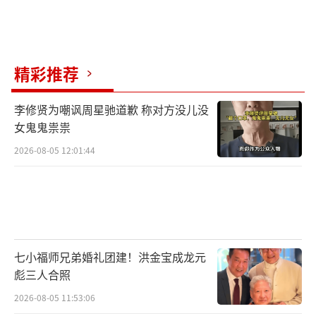
关，长期未控制的感染甚至可能引发严重病
变。
一、胃部基础疾病
精彩推荐
1.慢性胃炎
李修贤为嘲讽周星驰道歉 称对方没儿没
女鬼鬼祟祟
机制：幽门螺杆菌通过其分泌的尿素酶分
2026-08-05 12:01:44
解尿素产生氨，中和胃酸形成有利于自身生存
的碱性环境，同时释放毒素（如空泡毒素Vac
A、细胞毒素相关蛋白CagA）损伤胃黏膜上皮
细胞，引发慢性炎症。
七小福师兄弟婚礼团建！洪金宝成龙元
特点：多数感染者早期表现为慢性非萎缩
彪三人合照
性胃炎，症状可能不明显（如轻微上腹不适、
2026-08-05 11:53:06
饱胀），但长期炎症会导致胃黏膜反复损伤-修