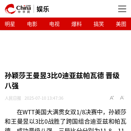
娱乐
明星
电影
电视
爆料
搞笑
美图
孙颖莎王曼昱3比0迪亚兹帕瓦德 晋级
八强
人民日报
2025-07-10 13:47:36
在WTT美国大满贯女双1/8决赛中，孙颖莎
和王曼昱以3比0战胜了跨国组合迪亚兹和帕瓦
德，成功晋级八强。三局比分分别为11-8、11-