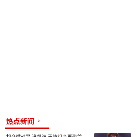
热点新闻
胡彦斌韩磊 谁帮谁 王炸组合再聚首