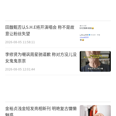
田馥甄否认S.H.E将开演唱会 称不是故
意让粉丝失望
2026-08-05 11:58:11
李修贤为嘲讽周星驰道歉 称对方没儿没
女鬼鬼祟祟
2026-08-05 12:01:44
金裕贞浅金短发亮相新刊 明艳复古慵懒
魅惑