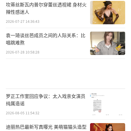
坎蒂丝斯瓦内普尔穿蕾丝透视裙 身材火
辣性感迷人
2026-07-27 14:36:43
袁一琦谈丝芭成员之间的人际关系：比
唱跳难熬
2026-07-28 10:58:28
罗正工作室回应争议：太入戏亲女演员
纯属造谣
2026-08-05 11:54:32
迪丽热巴最新写真曝光 美萌猫猫头造型