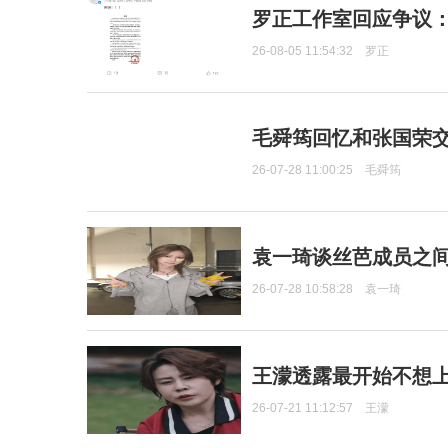
罗正工作室回应争议
26-08-05 11:54:32
罗正
毛舜筠回忆和张国荣
26-07-28 11:00:25
毛舜筠
袁一琦谈丝芭成员之
26-07-28 10:58:28
袁一琦
王濛透露最开始不想上
26-07-21 11:12:57
王濛