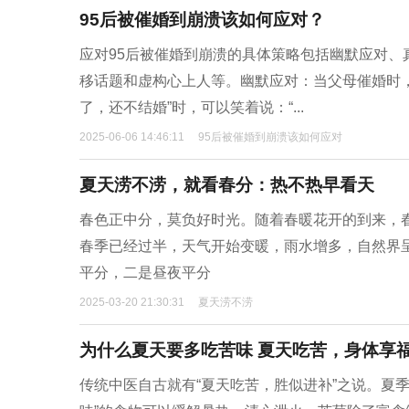
95后被催婚到崩溃该如何应对？
应对95后被催婚到崩溃的具体策略包括幽默应对
移话题和虚构心上人等‌。‌幽默应对‌：当父母催婚
了，还不结婚”时，可以笑着说：“...
2025-06-06 14:46:11
95后被催婚到崩溃该如何应对
夏天涝不涝，就看春分：热不热早看天
春色正中分，莫负好时光。随着春暖花开的到来，
春季已经过半，天气开始变暖，雨水增多，自然界
平分，二是昼夜平分
2025-03-20 21:30:31
夏天涝不涝
为什么夏天要多吃苦味 夏天吃苦，身体享
传统中医自古就有“夏天吃苦，胜似进补”之说。夏