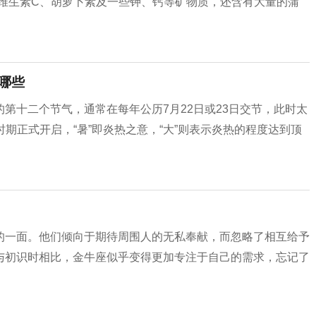
含维生素C、胡萝卜素及一些钾、钙等矿物质，还含有大量的蒲
哪些
第十二个节气，通常在每年公历7月22日或23日交节，此时太
时期正式开启，“暑”即炎热之意，“大”则表示炎热的程度达到顶
的一面。他们倾向于期待周围人的无私奉献，而忽略了相互给予
与初识时相比，金牛座似乎变得更加专注于自己的需求，忘记了