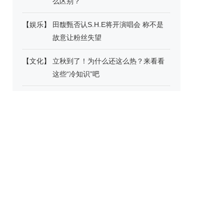
么区别？
【
娱乐
】
田馥甄否认S.H.E将开演唱会 称不是
故意让粉丝失望
【
文化
】
立秋到了！为什么还这么热？来看看
这些“冷知识”吧