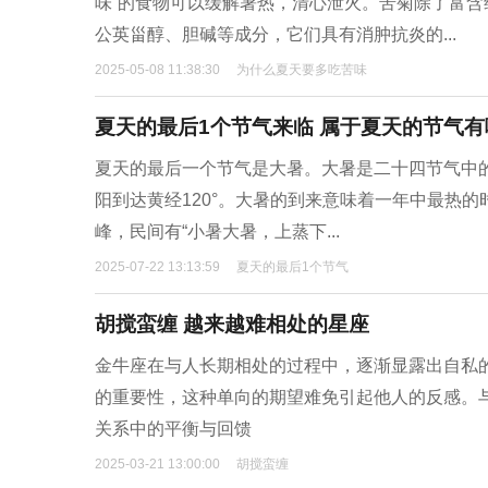
味”的食物可以缓解暑热，清心泄火。苦菊除了富
公英甾醇、胆碱等成分，它们具有消肿抗炎的...
2025-05-08 11:38:30
为什么夏天要多吃苦味
夏天的最后1个节气来临 属于夏天的节气有
夏天的最后一个节气是大暑。大暑是二十四节气中的
阳到达黄经120°。大暑的到来意味着一年中最热的
峰，民间有“小暑大暑，上蒸下...
2025-07-22 13:13:59
夏天的最后1个节气
胡搅蛮缠 越来越难相处的星座
金牛座在与人长期相处的过程中，逐渐显露出自私
的重要性，这种单向的期望难免引起他人的反感。
关系中的平衡与回馈
2025-03-21 13:00:00
胡搅蛮缠