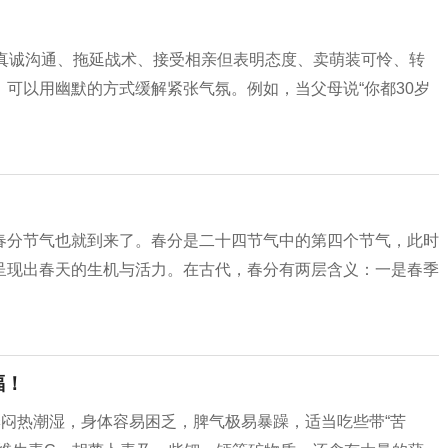
、真诚沟通、拖延战术、接受相亲但表明态度、卖萌装可怜、转
时，可以用幽默的方式缓解紧张气氛。例如，当父母说“你都30岁
春分节气也就到来了。春分是二十四节气中的第四个节气，此时
呈现出春天的生机与活力。在古代，春分有两层含义：一是春季
福！
季闷热潮湿，身体容易困乏，脾气极易暴躁，适当吃些带“苦