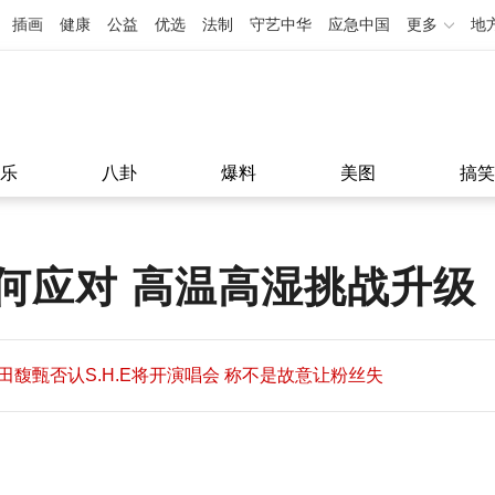
插画
健康
公益
优选
法制
守艺中华
应急中国
更多
地
乐
八卦
爆料
美图
搞笑
何应对 高温高湿挑战升级
田馥甄否认S.H.E将开演唱会 称不是故意让粉丝失
望
田馥甄否认S.H.E将开演唱会 称不是故意让粉丝失
11:08
望
11:08