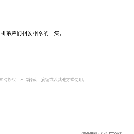
时团弟弟们相爱相杀的一集。
本网授权，不得转载、摘编或以其他方式使用。
(
责任编辑
：乔娇 TT0002)