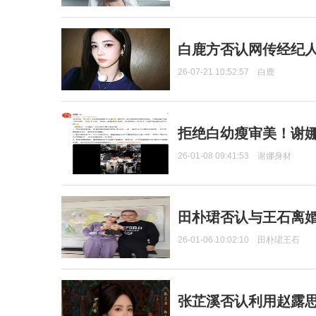
白鹿方否认网传经纪人
26-07-21 10:52:57
白鹿
拒绝白幼瘦审美！谢娜
26-01-08 09:41:53
谢娜身材
田朴珺否认与王石离婚
26-01-06 10:02:10
田朴珺王石
张芷溪否认利用赵露