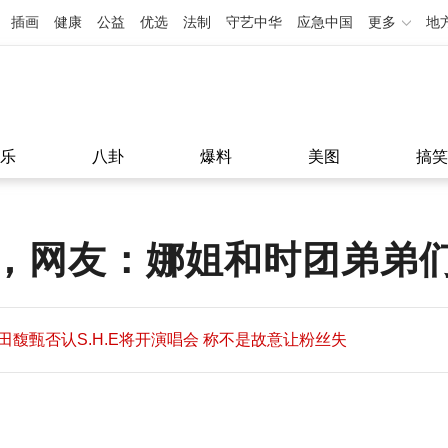
插画
健康
公益
优选
法制
守艺中华
应急中国
更多
地
乐
八卦
爆料
美图
搞笑
，网友：娜姐和时团弟弟
田馥甄否认S.H.E将开演唱会 称不是故意让粉丝失
望
田馥甄否认S.H.E将开演唱会 称不是故意让粉丝失
11:08
望
11:08