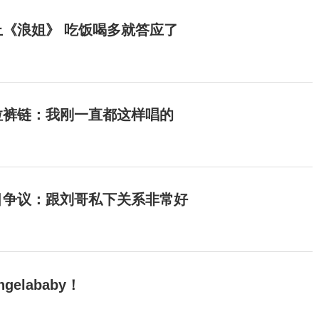
《浪姐》 吃饭喝多就答应了
拉裤链：我刚一直都这样唱的
目争议：跟刘哥私下关系非常好
elababy！