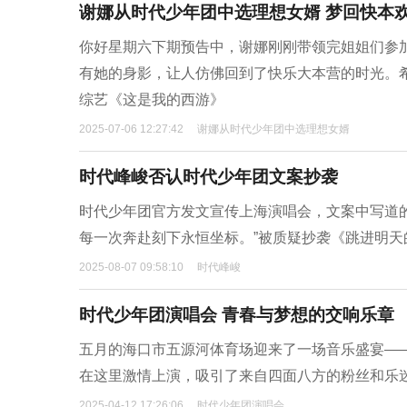
谢娜从时代少年团中选理想女婿 梦回快本
你好星期六下期预告中，谢娜刚刚带领完姐姐们参
有她的身影，让人仿佛回到了快乐大本营的时光。
综艺《这是我的西游》
2025-07-06 12:27:42
谢娜从时代少年团中选理想女婿
时代峰峻否认时代少年团文案抄袭
时代少年团官方发文宣传上海演唱会，文案中写道
每一次奔赴刻下永恒坐标。”被质疑抄袭《跳进明天
2025-08-07 09:58:10
时代峰峻
时代少年团演唱会 青春与梦想的交响乐章
五月的海口市五源河体育场迎来了一场音乐盛宴——
在这里激情上演，吸引了来自四面八方的粉丝和乐
2025-04-12 17:26:06
时代少年团演唱会