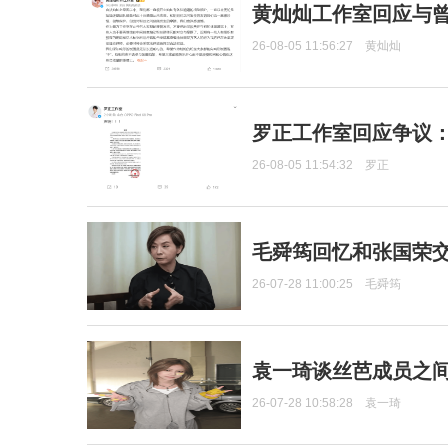
黄灿灿工作室回应与
26-08-05 11:56:27
黄灿灿
罗正工作室回应争议
26-08-05 11:54:32
罗正
毛舜筠回忆和张国荣
26-07-28 11:00:25
毛舜筠
袁一琦谈丝芭成员之
26-07-28 10:58:28
袁一琦