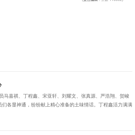
心
位成员马嘉祺、丁程鑫、宋亚轩、刘耀文、张真源、严浩翔、贺峻
员们各显神通，纷纷献上精心准备的土味情话。丁程鑫活力满满