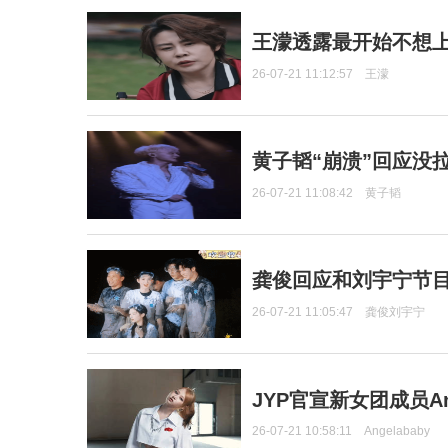
王濛透露最开始不想上
26-07-21 11:12:57
王濛
黄子韬“崩溃”回应没
26-07-21 11:08:42
黄子韬
龚俊回应和刘宇宁节
26-07-21 11:05:47
龚俊刘宇宁
JYP官宣新女团成员Ang
26-07-21 10:58:11
Angelababy