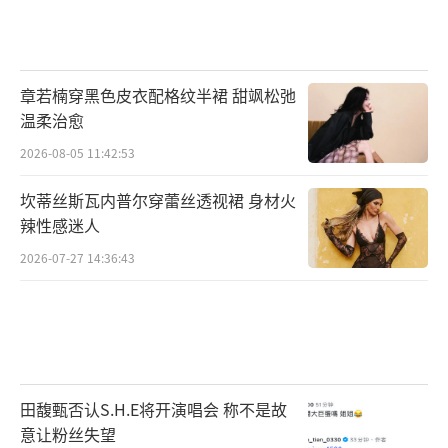
章若楠穿黑色皮衣配格纹半裙 甜飒松弛
温柔治愈
2026-08-05 11:42:53
坎蒂丝斯瓦内普尔穿蕾丝透视裙 身材火
辣性感迷人
2026-07-27 14:36:43
田馥甄否认S.H.E将开演唱会 称不是故
意让粉丝失望