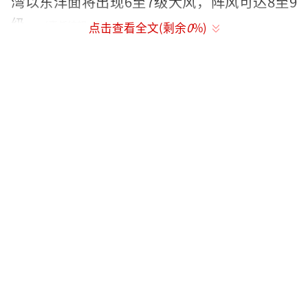
湾以东洋面将出现6至7级大风，阵风可达8至9
级。
（责任编辑：张小花 TT1000）
点击查看全文(剩余
0
%)