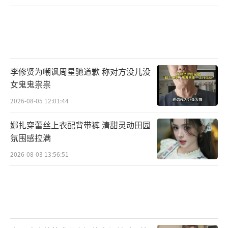
李修贤为嘲讽周星驰道歉 称对方没儿没
女鬼鬼祟祟
2026-08-05 12:01:44
娜扎穿蕾丝上衣配背带裤 清甜灵动田园
氛围感拉满
2026-08-03 13:56:51