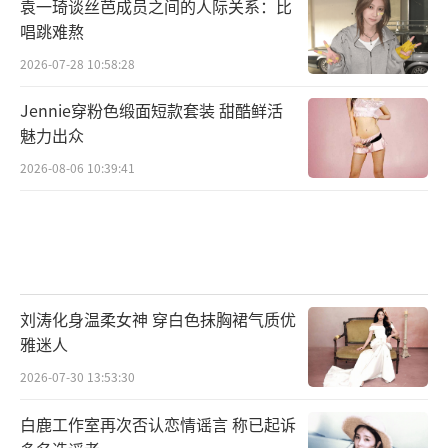
袁一琦谈丝芭成员之间的人际关系：比
唱跳难熬
2026-07-28 10:58:28
Jennie穿粉色缎面短款套装 甜酷鲜活
魅力出众
2026-08-06 10:39:41
刘涛化身温柔女神 穿白色抹胸裙气质优
雅迷人
2026-07-30 13:53:30
白鹿工作室再次否认恋情谣言 称已起诉