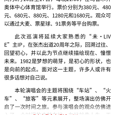
奥体中心体育馆举行。票价分别为380元、480
元、680元、880元、1280元和1680元。观众可
以通过大麦、票星球、91票务等平台购票。
此次巡演将延续大家熟悉的“未·LIV
E”主IP，在张杰出道20周年之际，回溯过往、
回望初心，并以此为节点继续描绘现在、憧憬
未来。1982是梦想的萌芽，是初心的形状，也
是向前的起点。面对这一主题，许多人或许有
很多话想对自己说。
本轮演唱会的主题将围绕“车站”、“火
车”、“旅客”等元素展开，整场演出仿佛开
启了一次时间之旅。参与演唱会的观众仿佛进
入了一个时间的中转车站。车站就像人生，无