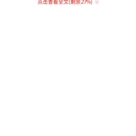
点击查看全文(剩余
27
%)
数条轨道奔涌而来，无数个明日疾驰而去。当
你手握一张无限车票，就可以选择任意一趟旅
程，去开启未·LIVE的万般可能。「开往198
2」将通过全新的视觉呈现与听觉盛宴，一步步
串联起张杰一路走来的音乐故事，引发歌声中
的情感共鸣，携手来来往往的“旅客”，一同
开往过去、驶向未来。
（责任编辑：卢其龙 CL0882）