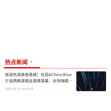
热点新闻
摇滚热浪席卷甬城！伍佰&China Blue
宁波两晚演唱会激情落幕，全场嗨唱氛
围炸裂
2026-05-22 09:25:25