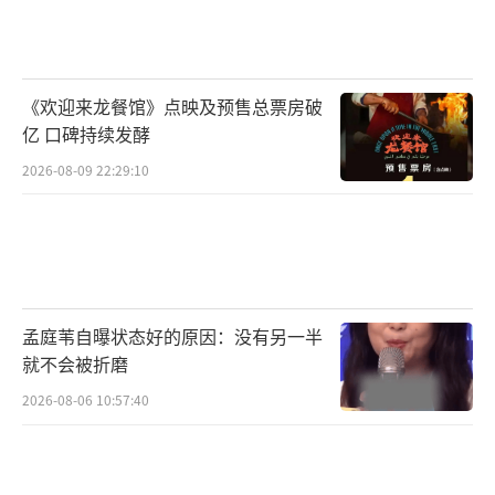
他们在选择下一部作品时更加审慎。此外，一
些演员的一番男主剧变少，要么给女主做配，
要么选择小成本一番男主，这也是导致他们长
《欢迎来龙餐馆》点映及预售总票房破
期待业的原因之一。
亿 口碑持续发酵
2026-08-09 22:29:10
如今，观众对流量演员的要求更高，一部
表现不佳的作品可能彻底击穿他们的口碑。连
续进组维持曝光固然好，但如果几部作品都不
尽如人意，演员的业内评级可能会降低。因
此，他们宁可待业，通过商务活动和综艺出演
孟庭苇自曝状态好的原因：没有另一半
来维持曝光。然而，长时间不进组也会影响粉
就不会被折磨
丝的支持，最终还是要回到片场和作品中来。
2026-08-06 10:57:40
提高业务能力、放平心态、尝试新事物，
这些都是演员们可以采取的措施。所谓的大流