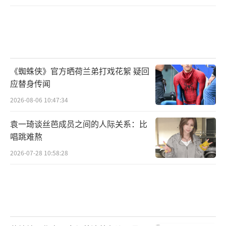
《蜘蛛侠》官方晒荷兰弟打戏花絮 疑回
应替身传闻
2026-08-06 10:47:34
袁一琦谈丝芭成员之间的人际关系：比
唱跳难熬
2026-07-28 10:58:28