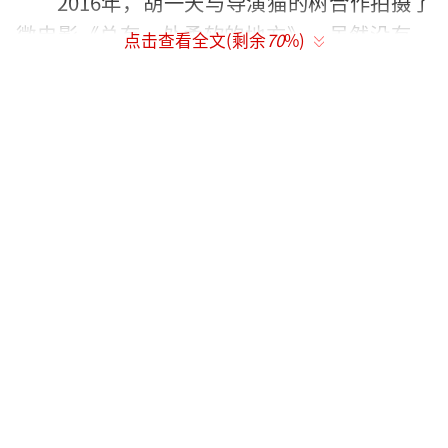
2016年，胡一天与导演猫的树合作拍摄了
微电影《总有一处柔软的地方》，虽然没有一
点击查看全文(剩余
70
%)
炮而红，但积累了一定的人气。2017年，他在
电视剧《夏至未至》中饰演欧俊，正式踏入演
艺圈。随后，他主演的小甜剧《致我们单纯的
小美好》三天播放量突破2亿，并获得年度潜力
男演员奖。2018年，胡一天在《亲爱的，热爱
的》中饰演吴白，人气再度提升。2020年初，
他与陈哲远主演的《绝代双骄》播出，进一步
巩固了他的地位。
然而，胡一天的上升势头在2021年后逐渐
放缓。尽管他参演了多部作品，但影响力仅限
于原有粉丝圈层，未能吸引更多新粉丝。2023
年拍摄的《惜花芷》成为他最后一部有讨论度