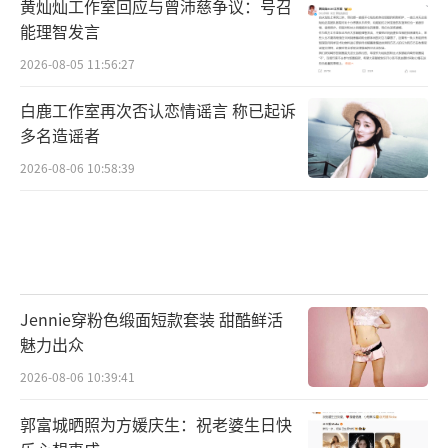
黄灿灿工作室回应与曾沛慈争议：号召
能理智发言
2026-08-05 11:56:27
白鹿工作室再次否认恋情谣言 称已起诉
多名造谣者
2026-08-06 10:58:39
Jennie穿粉色缎面短款套装 甜酷鲜活
魅力出众
2026-08-06 10:39:41
郭富城晒照为方媛庆生：祝老婆生日快