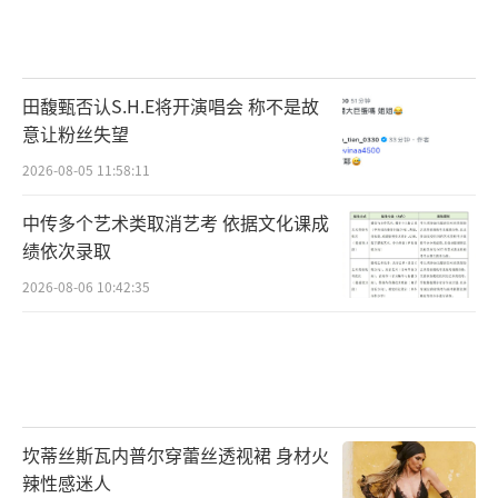
田馥甄否认S.H.E将开演唱会 称不是故
意让粉丝失望
2026-08-05 11:58:11
中传多个艺术类取消艺考 依据文化课成
绩依次录取
2026-08-06 10:42:35
坎蒂丝斯瓦内普尔穿蕾丝透视裙 身材火
辣性感迷人