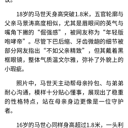
18岁的马世天身高突破1.8米，五官轮廓与
父亲马景涛高度相似，尤其是眉眼间的英气与
嘴角下撇的“倔强感”，被网友称为“年轻版
咆哮帝”。尽管下巴后缩、牙齿微龅的细节被
部分网友指出“不如父亲精致”，但其戴着黑
框眼镜，整体气质温文尔雅，弥补了外貌上的
小瑕疵。
照片中，马世天主动帮母亲拎包、与弟弟
耐心沟通，模样十分贴心懂事，展现出了稳重
的性格特点，站在母亲身边更像是一位守护
者。
16岁的马世心同样身高超过1.8米，一头利