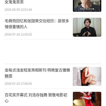
女鬼鬼祟祟
2026-08-05 12:01:44
毛舜筠回忆和张国荣交往经历：是很多
情很重情的人
2026-07-28 11:00:25
金裕贞浅金短发亮相新刊 明艳复古慵懒
魅惑
2026-07-20 17:06:05
百花奖开幕式 刘浩存独舞 致敬电影初
心