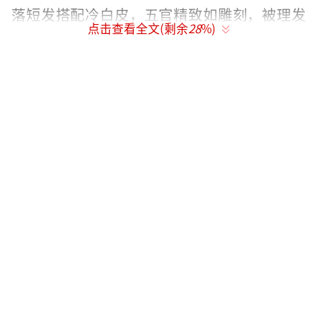
落短发搭配冷白皮，五官精致如雕刻，被理发
点击查看全文(剩余
28
%)
店邀请担任宣传模特，有着“韩系美男”的长
相，被网友预言“出道即顶流”。
马世心性格中带着少年特有的叛逆与疏离
感，面对镜头时眼神清冷。据吴佳尼透露，此
次韩国行正是为小儿子探索出道可能，兄弟俩
还曾赴金在中公司取经，足见其对演艺圈的向
往。
（责任编辑：于浩淙 Hzx0176）