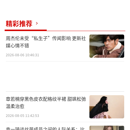
精彩推荐
周杰伦未受“私生子”传闻影响 更新社
媒心情不错
2026-08-06 10:46:31
章若楠穿黑色皮衣配格纹半裙 甜飒松弛
温柔治愈
2026-08-05 11:42:53
袁一琦谈丝芭成员之间的人际关系：比