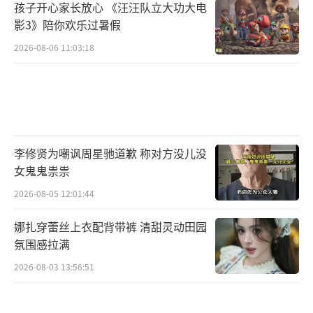
孩子开心家长放心 《汪汪队立大功大电
影3》陪你欢乐过暑假
2026-08-06 11:03:18
李修贤为嘲讽周星驰道歉 称对方没儿没
女鬼鬼祟祟
2026-08-05 12:01:44
娜扎穿蕾丝上衣配背带裤 清甜灵动田园
氛围感拉满
2026-08-03 13:56:51