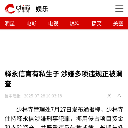
娱乐
明星
电影
电视
爆料
搞笑
美图
释永信育有私生子 涉嫌多项违规正被调
查
鲁中晨报
2025-07-28 10:03:18
少林寺管理处7月27日发布通报称，少林寺
住持释永信涉嫌刑事犯罪，挪用侵占项目资金
和寺院资产，并严重违反佛教戒律，长期与多