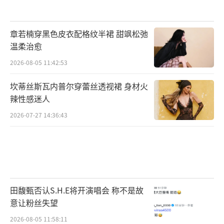
章若楠穿黑色皮衣配格纹半裙 甜飒松弛
温柔治愈
2026-08-05 11:42:53
坎蒂丝斯瓦内普尔穿蕾丝透视裙 身材火
辣性感迷人
2026-07-27 14:36:43
田馥甄否认S.H.E将开演唱会 称不是故
意让粉丝失望
2026-08-05 11:58:11