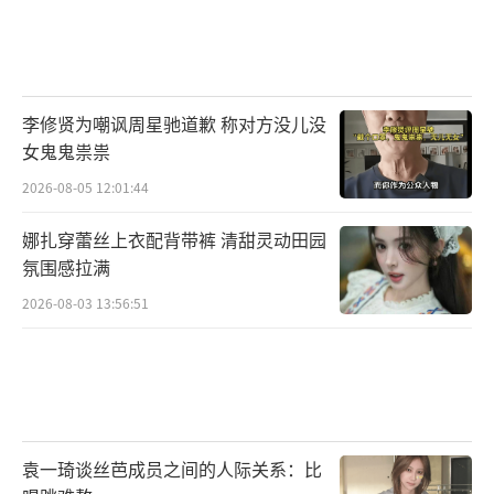
李修贤为嘲讽周星驰道歉 称对方没儿没
女鬼鬼祟祟
2026-08-05 12:01:44
娜扎穿蕾丝上衣配背带裤 清甜灵动田园
氛围感拉满
2026-08-03 13:56:51
袁一琦谈丝芭成员之间的人际关系：比