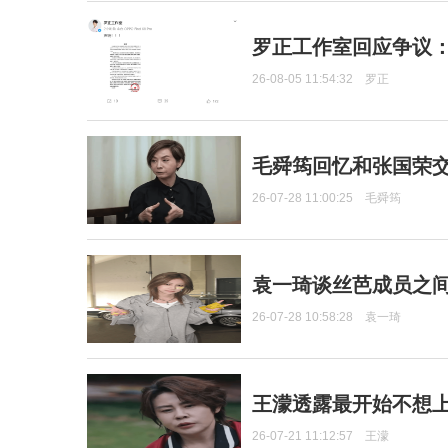
罗正工作室回应争议
26-08-05 11:54:32
罗正
毛舜筠回忆和张国荣
26-07-28 11:00:25
毛舜筠
袁一琦谈丝芭成员之
26-07-28 10:58:28
袁一琦
王濛透露最开始不想上
26-07-21 11:12:57
王濛