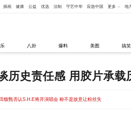
插画
健康
公益
优选
法制
守艺中华
应急中国
更多
地
乐
八卦
爆料
美图
搞笑
谈历史责任感 用胶片承载
田馥甄否认S.H.E将开演唱会 称不是故意让粉丝失
望
田馥甄否认S.H.E将开演唱会 称不是故意让粉丝失
11:08
望
11:08