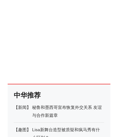
中华推荐
【
新闻
】
秘鲁和墨西哥宣布恢复外交关系 友谊
与合作新篇章
【
趣图
】
Lisa新舞台造型被质疑和疯马秀有什