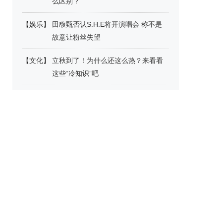
么区别？
【
娱乐
】
田馥甄否认S.H.E将开演唱会 称不是
故意让粉丝失望
【
文化
】
立秋到了！为什么还这么热？来看看
这些“冷知识”吧