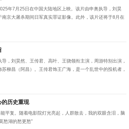
025年7月25日在中国大陆地区上映。该片由申奥执导，刘昊
于南京大屠杀期间日军真实罪证影像。此外，该片还将于8月在
绍
执导，刘昊然、王传君、高叶、王骁领衔主演，周游特别出演，
饰苏柳昌（阿昌）。王传君饰王广海，是一个乱世中的投机者，
心的历史重现
不能平复。随着电影院灯光亮起，人群散去，我的双眼含泪，脑
莫愁湖的愁更愁”