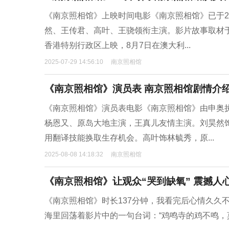
《南京照相馆》上映时间电影《南京照相馆》已于2
然、王传君、高叶、王骁领衔主演。影片故事取材
香港特别行政区上映，8月7日在澳大利...
2025-07-29 14:56:10
南京照相馆
《南京照相馆》演员表 南京照相馆剧情介
《南京照相馆》演员表电影《南京照相馆》由申奥
杨恩又、原岛大地主演，王真儿友情主演。刘昊然
用翻译技能换取生存机会。高叶饰林毓秀，原...
2025-08-08 14:18:32
南京照相馆
《南京照相馆》让观众“哭到缺氧” 震撼人
《南京照相馆》时长137分钟，我看完后心情久久
海里回荡着影片中的一句台词：“鸡鸣寺的鸡不鸣，