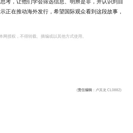
的思考，让他们学会筛选信息、明辨是非，并认识到自
表示正在推动海外发行，希望国际观众看到这段故事，
本网授权，不得转载、摘编或以其他方式使用。
(
责任编辑
：卢其龙 CL0882)