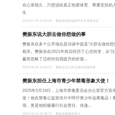
在心里很久，只想说给真正热爱体育、尊重竞技的
生
2025-07-28 10:00:04
樊振东称征战德甲并非突然决定
樊振东说大胆去做你想做的事
樊振东在多个公开场合及访谈中提及“大胆去做你想
相关。樊振东在2021年前后经历了心态转变，从“
赢而忽略了过程对自我提升的价值...
2025-06-06 10:40:47
樊振东说大胆去做你想做的事
樊振东担任上海市青少年禁毒形象大使！
2025年5月19日，上海市禁毒委员会办公室官
使！他在禁毒公益宣传片中呼吁青少年远离毒品！
现，更是他积极履行社会责任、传递...
2025-05-19 20:38:15
樊振东禁毒宣传片