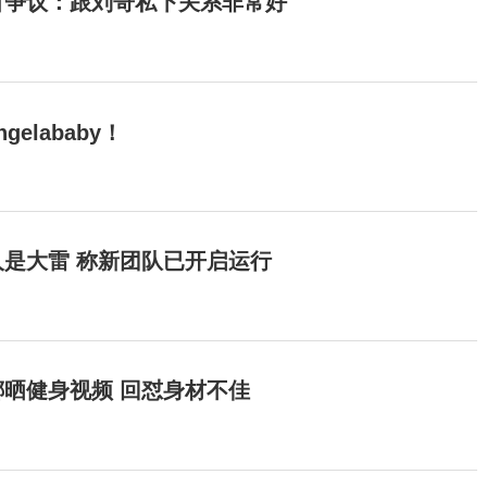
目争议：跟刘哥私下关系非常好
elababy！
是大雷 称新团队已开启运行
晒健身视频 回怼身材不佳