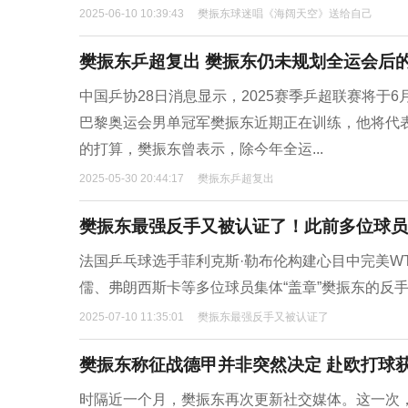
2025-06-10 10:39:43
樊振东球迷唱《海阔天空》送给自己
樊振东乒超复出 樊振东仍未规划全运会后
中国乒协28日消息显示，2025赛季乒超联赛将
巴黎奥运会男单冠军樊振东近期正在训练，他将代
的打算，樊振东曾表示，除今年全运...
2025-05-30 20:44:17
樊振东乒超复出
樊振东最强反手又被认证了！此前多位球员
法国乒乓球选手菲利克斯·勒布伦构建心目中完美W
儒、弗朗西斯卡等多位球员集体“盖章”樊振东的反手
2025-07-10 11:35:01
樊振东最强反手又被认证了
樊振东称征战德甲并非突然决定 赴欧打球
时隔近一个月，樊振东再次更新社交媒体。这一次，