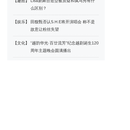
【
趣图
】
Lisa新舞台造型被质疑和疯马秀有什
么区别？
【
娱乐
】
田馥甄否认S.H.E将开演唱会 称不是
故意让粉丝失望
【
文化
】
“越韵华光·百廿流芳”纪念越剧诞生120
周年主题晚会圆满播出