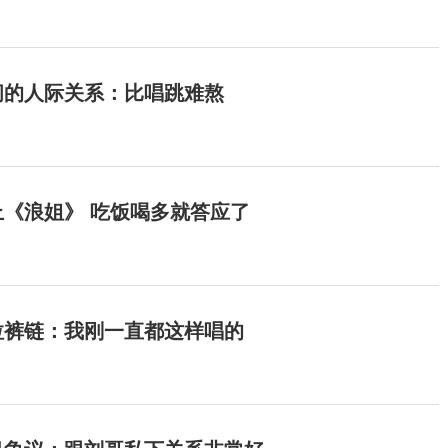
间的人际关系：比唱跳难熬
《浪姐》 吃饭喝多就答应了
拉裤链：我刚一直都这样唱的