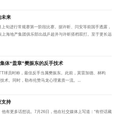
的未来
于6月上旬进行常规赛第一阶段比赛。据许昕、闫安等前国手透露，
表上海地产集团俱乐部出战乒超并与许昕搭档双打。至于更长远
集体“盖章”樊振东的反手技术
TT球员时称，最佳反手当属樊振东。此前，莫雷加德、林昀
技术。同时，勒布伦赞马龙心理素质一流。...
获支持
他有更多话想说。7月26日，他在社交媒体上写道：“有些话藏