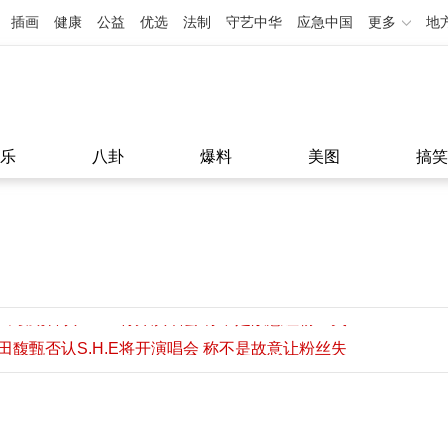
插画
健康
公益
优选
法制
守艺中华
应急中国
更多
地
乐
八卦
爆料
美图
搞笑
田馥甄否认S.H.E将开演唱会 称不是故意让粉丝失
望
田馥甄否认S.H.E将开演唱会 称不是故意让粉丝失
11:08
望
11:08