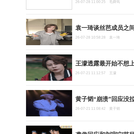
26-07-28 11:00:25
毛舜筠
袁一琦谈丝芭成员之
26-07-28 10:58:28
袁一琦
王濛透露最开始不想上
26-07-21 11:12:57
王濛
黄子韬“崩溃”回应没
26-07-21 11:08:42
黄子韬