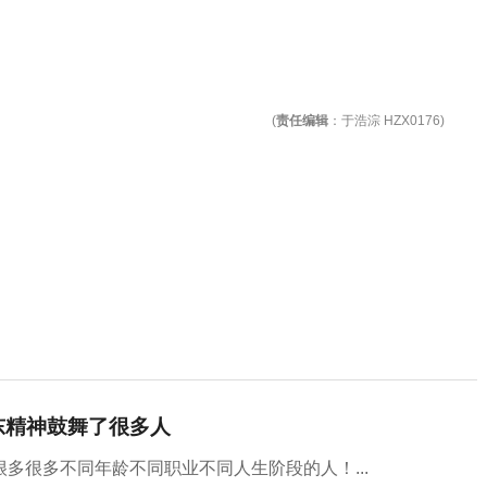
(
责任编辑
：于浩淙 HZX0176)
东精神鼓舞了很多人
多很多不同年龄不同职业不同人生阶段的人！...