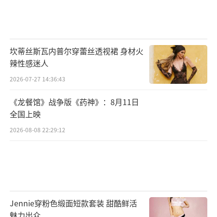
坎蒂丝斯瓦内普尔穿蕾丝透视裙 身材火
辣性感迷人
2026-07-27 14:36:43
《龙餐馆》战争版《药神》：8月11日
全国上映
2026-08-08 22:29:12
Jennie穿粉色缎面短款套装 甜酷鲜活
魅力出众