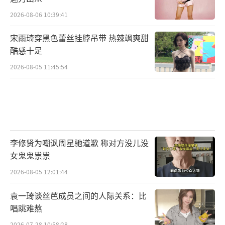
2026-08-06 10:39:41
宋雨琦穿黑色蕾丝挂脖吊带 热辣飒爽甜
酷感十足
2026-08-05 11:45:54
李修贤为嘲讽周星驰道歉 称对方没儿没
女鬼鬼祟祟
2026-08-05 12:01:44
袁一琦谈丝芭成员之间的人际关系：比
唱跳难熬
2026-07-28 10:58:28