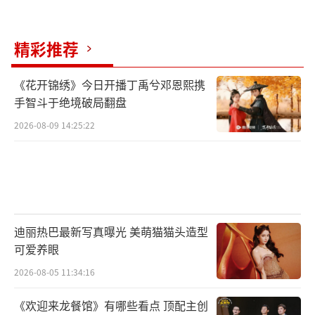
精彩推荐
《花开锦绣》今日开播丁禹兮邓恩熙携
手智斗于绝境破局翻盘
2026-08-09 14:25:22
迪丽热巴最新写真曝光 美萌猫猫头造型
可爱养眼
2026-08-05 11:34:16
《欢迎来龙餐馆》有哪些看点 顶配主创