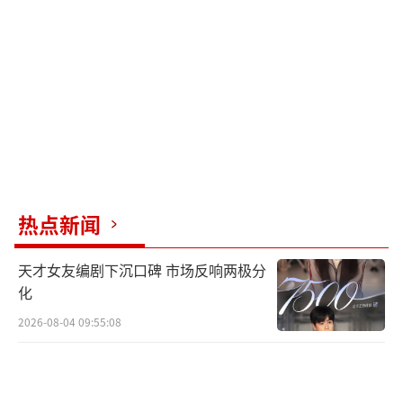
义。《利剑玫瑰》中的“失踪儿童信息卡”设
计也引发全网点赞，公益属性助推社会向讨
论。
这场“对打”本质是优质内容的双赢。无
论是选择跟杨洋闯荡修仙界，还是陪热巴追击
人贩，都有各自独特的魅力。
热点新闻
（责任编辑：卢其龙 CL0882）
天才女友编剧下沉口碑 市场反响两极分
化
2026-08-04 09:55:08