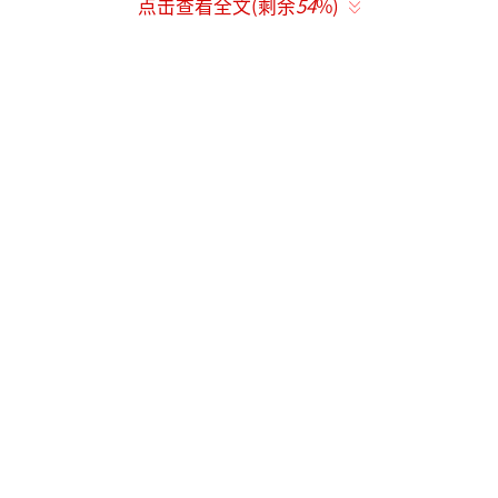
点击查看全文(剩余
54
%)
油成功，吸引年轻男性及玄幻爱好者。而《利
剑玫瑰》聚焦打拐女警邓妍，每集结尾滚动公
安部真实失踪儿童信息，联动“宝贝回家”公
益项目。热巴素颜短发演刑警，在零下20℃雪
地追凶戏中刷新演技认知。正如网友调
侃：“一个在仙界刷副本，一个在人间抓人
贩，这波是双厨狂喜！”
这场所谓的“对打”背后，其实是情怀、
突破和社会价值的多重体现。“荣耀四周
年”话题持续霸榜抖音、微博，网友自发剪辑
于途乔晶晶名场面，带动新剧关注度。杨洋借
大IP重塑口碑，热巴用刑侦剧打破偶像标签，
观众直言这两部剧的突破性比强行对比更有意