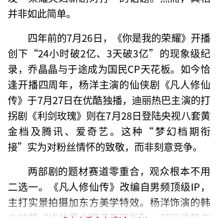
并非如此简单。
四年前的7月26日，《你是我的荣耀》开播
创下“24小时破2亿、3天破3亿”的现象级纪
录，乔晶晶与于途成为国民CP天花板。如今恰
逢开播四周年，杨洋主演的仙侠剧《凡人修仙
传》于7月27日在优酷独播，迪丽热巴主演的打
拐剧《利剑玫瑰》则在7月28日登陆央视八套黄
金档及腾讯、爱奇艺。这种“梦幻档期衔
接”实为对粉丝情怀的致敬，而非刻意竞争。
两部剧的题材赛道零重合，观众根本不用
二选一。《凡人修仙传》改编自男频顶级IP，
主打实景拍摄加东方美学特效。杨洋饰演的韩
立被赞“修仙界心眼子天花板”，打戏流畅去