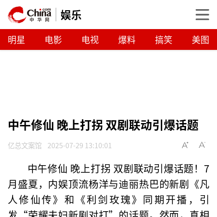
娱乐
明星
电影
电视
爆料
搞笑
美图
中午修仙 晚上打拐 双剧联动引爆话题
亿总文案馆
2025-07-29 13:10:01
中午修仙 晚上打拐 双剧联动引爆话题！7
月盛夏，内娱顶流杨洋与迪丽热巴的新剧《凡
人修仙传》和《利剑玫瑰》同期开播，引
发“荣耀夫妇新剧对打”的话题。然而，真相