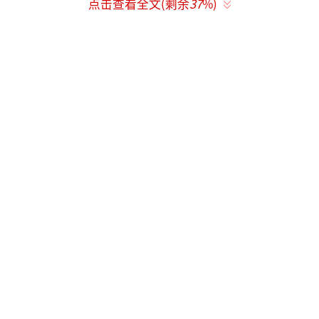
点击查看全文(剩余
37
%)
幕后花絮，毕雯珺展现了更多的生活风采，拉
近了与粉丝的距离。
除了工作，毕雯珺在生活中也注重享受个
人时光。他喜欢用缤纷色彩装点日常生活，享
受那些温柔而浪漫的时刻。午后阳光如瀑，秋
风带着丝丝桂花香，轻轻吹过。人们常说，秋
天是品茶的好时节。健康养生，茶不可或缺。
演戏人生，品味茶韵，毕雯珺的生活充满了诗
意和情趣。
（责任编辑：卢其龙 CL0882）