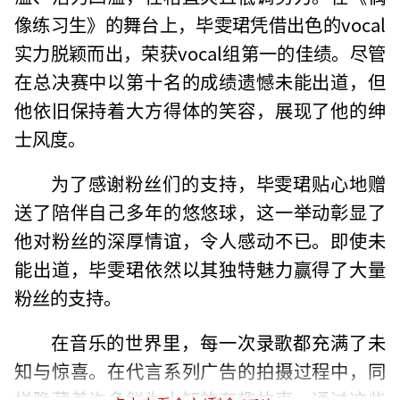
像练习生》的舞台上，毕雯珺凭借出色的vocal
实力脱颖而出，荣获vocal组第一的佳绩。尽管
在总决赛中以第十名的成绩遗憾未能出道，但
他依旧保持着大方得体的笑容，展现了他的绅
士风度。
为了感谢粉丝们的支持，毕雯珺贴心地赠
送了陪伴自己多年的悠悠球，这一举动彰显了
他对粉丝的深厚情谊，令人感动不已。即使未
能出道，毕雯珺依然以其独特魅力赢得了大量
粉丝的支持。
在音乐的世界里，每一次录歌都充满了未
知与惊喜。在代言系列广告的拍摄过程中，同
样隐藏着许多鲜为人知的有趣故事。通过这些