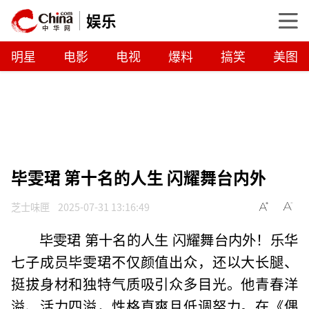
娱乐
明星
电影
电视
爆料
搞笑
美图
毕雯珺 第十名的人生 闪耀舞台内外
芝士味匣
2025-07-31 13:16:49
毕雯珺 第十名的人生 闪耀舞台内外！乐华
七子成员毕雯珺不仅颜值出众，还以大长腿、
挺拔身材和独特气质吸引众多目光。他青春洋
溢、活力四溢，性格直爽且低调努力。在《偶