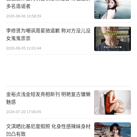
多名造谣者
2026-08-06 10:58:39
李修贤为嘲讽周星驰道歉 称对方没儿没
女鬼鬼祟祟
2026-08-05 12:01:44
金裕贞浅金短发亮相新刊 明艳复古慵懒
魅惑
2026-07-20 17:06:05
文淇晒比基尼度假照 化身性感辣妹身材
凹凸有致