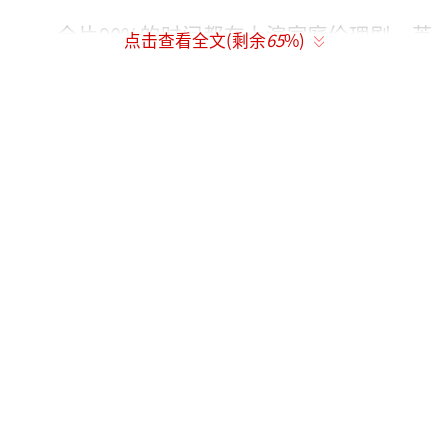
全片90%的时间都在上演家庭伦理剧，英
点击查看全文(剩余
65
%)
雄们要么围桌共餐，要么就是争吵斗嘴，超能
力展示仅靠PPT式的闪回。原本期待中的纽约
大战，吞星出场时的压迫感十足，但实际战斗
却如同幼儿园小孩的互殴。霹雳火的火焰特效
被批评不如《熊出没》震撼，石头人抡拳头的
动作设计也让人尴尬。有人猜测，那2亿美元的
制作费用，恐怕大部分都花在了给导演购置复
古滤镜上。漫威此次的失利其实早有预兆。
北美地区的评价也不乐观，烂番茄的新鲜
度仅为58%，IMDb的开局评分仅为5.9分，创
下了MCU系列的历史新低。然而，漫威仍坚持
将这部电影作为第六阶段的开篇大作进行推