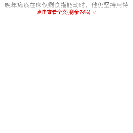
晚年瘫痪在床仅剩食指能动时，他仍坚持用特
点击查看全文(剩余
74
%)
制支架写作，2024年获得唐奖汉学奖后，将12
00万元奖金全部捐出设立“许孙奖学金”，专
门资助全球汉学博士生。正如他在《十三邀》
中所言：“身体不能动，就让思想远行。”
王力宏在文中透露，父亲童年最温暖的记
忆是七舅每晚编织的即兴故事。这些充满人生
哲理的连载故事不仅塑造了父亲的心智，也通
过家族传承影响了王力宏的成长。这种精神纽
带在许家尤为特殊——许倬云的大姐是王力宏的
奶奶许留芬，清华才女出身的她曾参与“一二
·九”运动，家族中更有海军少将许凤藻、法
学家李模等传奇人物。许倬云对晚辈的影响远