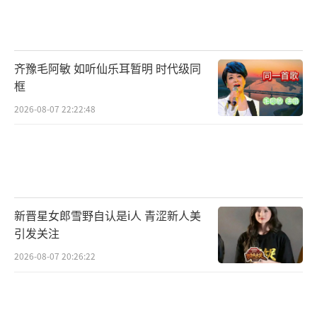
全新视角。正如新华日报评价：“他的著作是
文明的火种，照亮了无数人寻找文化根脉的道
路。”
齐豫毛阿敏 如听仙乐耳暂明 时代级同
框
王力宏家族堪称“学霸天团”：父亲王大
2026-08-07 22:22:48
中是台大医学博士，哥哥王力德是耶鲁大学神
经外科专家，弟弟王力凯毕业于麻省理工学
院。这种基因传承在许倬云身上尤为明显——他
的四个兄弟分别成为外交官、工程师、教育
家，姐妹中既有清华才女也有法学专家。许倬
新晋星女郎雪野自认是i人 青涩新人美
云曾在讲座上调侃：“王力宏是我外孙，唱的
引发关注
歌挺肤浅”，但转身就向众人炫耀：“我们许
2026-08-07 20:26:22
家出了个唱《龙的传人》的李建复”。这种既
幽默又骄傲的态度，折射出这个学术世家特有