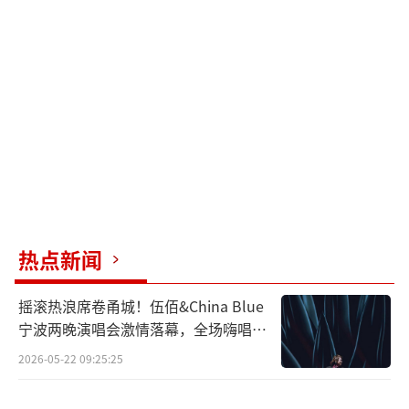
超血缘。他在匹兹堡大学任教时，每周与王小
波促膝长谈，指导这位日后的文学巨匠如何用
简练文字表达深刻思想；面对李敖的诉讼，他
直言“聪明有余却无章法”，展现学者风骨。
许倬云的一生浓缩了中国近代史的跌宕。
抗战时期随家人逃亡重庆，亲眼目睹川军整师
阵亡的惨烈；晚年在美国瘫痪在床，仍坚持用
微博发声，最后一条动态停留在7月24日对台儿
庄战役的追思。他在《十三邀》中哽咽着
热点新闻
说“但悲不见九州同”，这句陆游的诗句道尽
摇滚热浪席卷甬城！伍佰&China Blue
了这位爱国者最深的遗憾。这种家国情怀贯穿
宁波两晚演唱会激情落幕，全场嗨唱氛
其学术生涯。他的《万古江河》打破传统史学
围炸裂
2026-05-22 09:25:25
框架，用全球视野重新诠释中华文明；《说中
国》更以“文化共同体”概念为民族认同提供