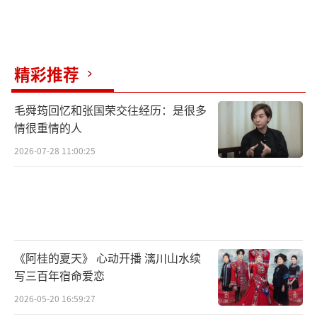
的包容与豁达。
8月4日晚，许倬云在睡梦中安详离世。他
留下的遗嘱中，除了将遗体捐赠医学研究，还
精彩推荐
特别要求将骨灰撒入太平洋，“让我随着洋流
回到家乡”。这个生于无锡、长于重庆、客居
毛舜筠回忆和张国荣交往经历：是很多
情很重情的人
美国的学者，最终用这种诗意的方式实现
了“落叶归根”的夙愿。王力宏在文中特别提
2026-07-28 11:00:25
到，舅公书房里挂着“执炬前行”的书法，这
四个字正是许倬云一生的写照。从战乱孤儿到
史学泰斗，从病床到学术巅峰，他用95年的生
命诠释了：真正的强大，源于永不妥协的精神
《阿桂的夏天》 心动开播 漓川山水续
力量。正如网友在悼念留言中写的：“您用残
写三百年宿命爱恋
缺的身体，为我们撑起了完整的精神天空”。
2026-05-20 16:59:27
（责任编辑：卢其龙 CL0882）