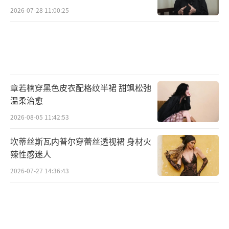
2026-07-28 11:00:25
章若楠穿黑色皮衣配格纹半裙 甜飒松弛
温柔治愈
2026-08-05 11:42:53
坎蒂丝斯瓦内普尔穿蕾丝透视裙 身材火
辣性感迷人
2026-07-27 14:36:43