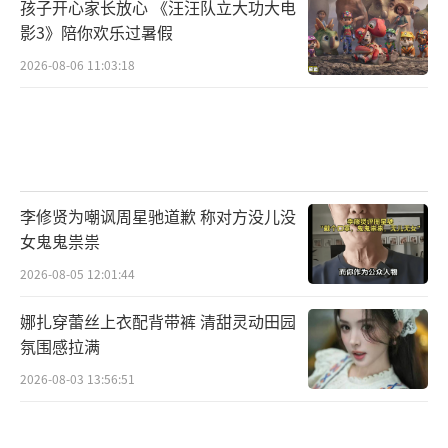
孩子开心家长放心 《汪汪队立大功大电
影3》陪你欢乐过暑假
2026-08-06 11:03:18
李修贤为嘲讽周星驰道歉 称对方没儿没
女鬼鬼祟祟
2026-08-05 12:01:44
娜扎穿蕾丝上衣配背带裤 清甜灵动田园
氛围感拉满
2026-08-03 13:56:51