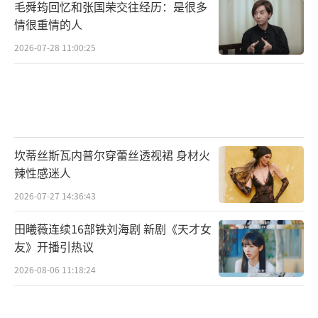
毛舜筠回忆和张国荣交往经历：是很多
情很重情的人
2026-07-28 11:00:25
坎蒂丝斯瓦内普尔穿蕾丝透视裙 身材火
辣性感迷人
2026-07-27 14:36:43
田曦薇连续16部铁刘海剧 新剧《天才女
友》开播引热议
2026-08-06 11:18:24