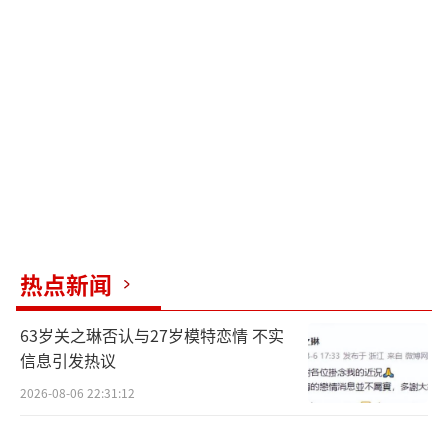
这两部影片虽然各有特色，但观众群体有
不少重叠。许多影迷会在看完一部后继续观看
另一部。《东极岛》凭借强烈的动作戏份和震
撼场面，吸引了大量观众，尤其是在暑期档。
整个8月，这两部影片的票房收入突破50亿元几
乎是板上钉钉的事情。在这种情况下，其他抗
日题材影片的市场空间会受到一定限制。
《731》选择在9月18日上映，给影迷们留
出了充足的时间。该片的目标观众群更多面向
热点新闻
乡镇及农村地区的影迷群体，预计会有不小的
63岁关之琳否认与27岁模特恋情 不实
市场需求。如果影片质量得到保障，有可能创
信息引发热议
造出类似《哪吒2》那样的现象级票房成绩。然
2026-08-06 22:31:12
而，这一切的前提是影片的质量必须满足观众
的期待。如果电影无法达到预期，最终只能是