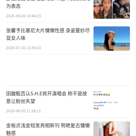
为表态
2026-08-06 10:44:23
张馨予比基尼大片慵懒性感 身姿曼妙尽
显女人味
2026-07-30 13:39:23
田馥甄否认S.H.E将开演唱会 称不是故
意让粉丝失望
2026-08-05 11:58:11
金裕贞浅金短发亮相新刊 明艳复古慵懒
魅惑