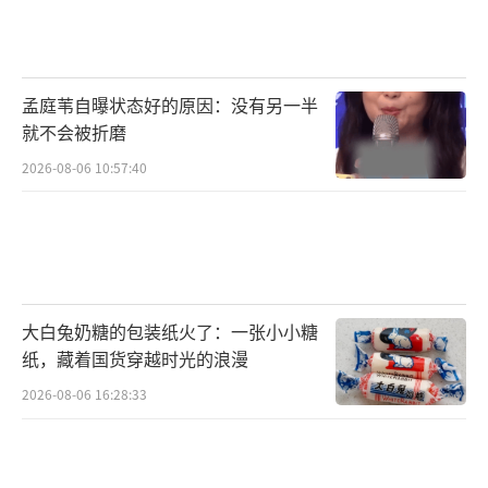
雷声大、雨点小。
影片的预告片将成为评估其质量的重要参
孟庭苇自曝状态好的原因：没有另一半
考。期待在9月上映后，《731》能够凭借其出
就不会被折磨
色的质量，为观众带来一次成功的票房盛宴。
2026-08-06 10:57:40
（责任编辑：卢其龙 CL0882）
大白兔奶糖的包装纸火了：一张小小糖
纸，藏着国货穿越时光的浪漫
2026-08-06 16:28:33