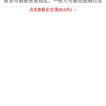
甚至可能是恶意捣乱。一些人可能试图通过这
些谣言吸引关注，或将影迷情绪作为营销工
点击查看全文(剩余
63
%)
具。实际上，《731》的宣传策略似乎瞄准了乡
镇和农村市场，那里对抗战题材电影的需求较
高。
目前，《南京照相馆》已经取得了不错的
成绩，预计其票房将超过40亿元，甚至接近50
亿元。即便观众在消费上变得更加谨慎，中国
电影市场的互动效应仍然很强，观影热潮往往
由观众之间的讨论推动。8月将是《南京照相
馆》和《东极岛》两部抗战题材电影的票房竞
争期，两者之间存在一定的竞争关系，但更多
的是相互促进。