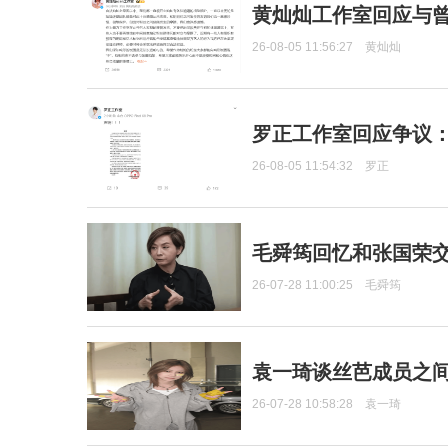
黄灿灿工作室回应与
26-08-05 11:56:27
黄灿灿
罗正工作室回应争议
26-08-05 11:54:32
罗正
毛舜筠回忆和张国荣
26-07-28 11:00:25
毛舜筠
袁一琦谈丝芭成员之
26-07-28 10:58:28
袁一琦