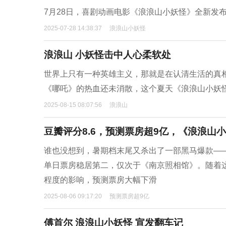
7月28日，喜剧动画电影《浪浪山小妖怪》全新发
2025-07-28 14:38:37
浪浪山小妖怪
浪浪山 小妖怪击中人心柔软处
世界上只有一种英雄主义，那就是在认清生活的真
《哪吒》的热血还未消散，这个夏天《浪浪山小妖
2025-08-15 08:07:56
浪浪山
豆瓣评分8.6，预测票房超9亿，《浪浪山
谁也没想到，暑期档末尾又杀出了一部黑马爆款——
单日票房稳居第二，仅次于《南京照相馆》。随着
程度的影响，预测票房大幅下滑
2025-08-06 09:17:20
预测票房超9亿
傅首尔 浪浪山小妖怪 宣发翻车记