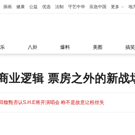
插画
健康
公益
优选
法制
守艺中华
应急中国
更多
地
乐
八卦
爆料
美图
搞笑
商业逻辑 票房之外的新战
田馥甄否认S.H.E将开演唱会 称不是故意让粉丝失
望
田馥甄否认S.H.E将开演唱会 称不是故意让粉丝失
11:08
望
11:08