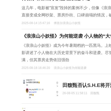
这几年，电影被“宣发”毁掉的案例不少，但像《浪
直接变成全网吵架、票房扑街、口碑崩塌的情况，
2025-08-14 15:47:16
傅首尔浪浪山小妖怪
《浪浪山小妖怪》为何能逆袭 小人物的“大
《浪浪山小妖怪》成为今年暑期档的一匹黑马。上映
影讲述了小人物在大历史背景下的奋斗和逆袭。尽
满，但其票房走势依旧强劲
2025-08-18 16:46:20
浪浪山小妖怪为何能逆袭
田馥甄否认S.H.E将
26-08-05 11:58:11
田馥甄