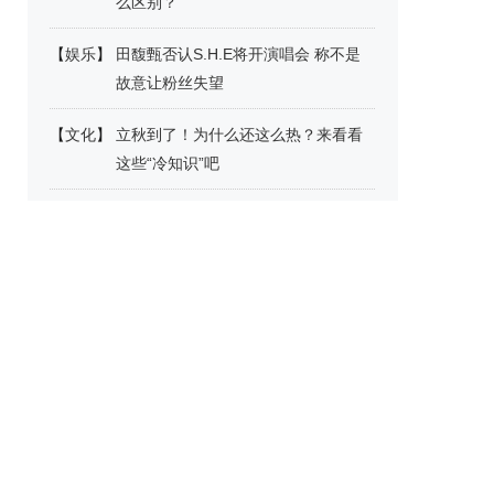
么区别？
【
娱乐
】
田馥甄否认S.H.E将开演唱会 称不是
故意让粉丝失望
【
文化
】
立秋到了！为什么还这么热？来看看
这些“冷知识”吧