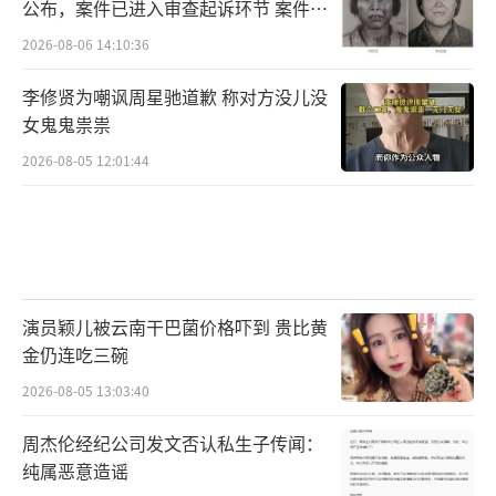
公布，案件已进入审查起诉环节 案件迎
来新进展
2026-08-06 14:10:36
李修贤为嘲讽周星驰道歉 称对方没儿没
女鬼鬼祟祟
2026-08-05 12:01:44
演员颖儿被云南干巴菌价格吓到 贵比黄
金仍连吃三碗
2026-08-05 13:03:40
周杰伦经纪公司发文否认私生子传闻：
纯属恶意造谣