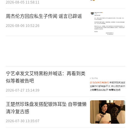
2026-08-05 11:58:11
周杰伦方回应私生子传闻 谣言已辟谣
2026-08-06 10:52:26
宁艺卓发文艾特黑粉并喊话：再看到类
似等着被告吧
2026-07-27 15:14:39
王楚然珍珠盘发搭配银饰耳坠 自带慵懒
清冷复古感
2026-07-30 13:35:07