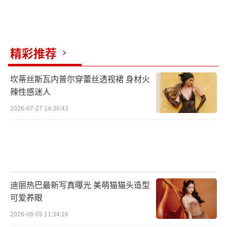
精彩推荐
坎蒂丝斯瓦内普尔穿蕾丝透视裙 身材火
辣性感迷人
2026-07-27 14:36:43
迪丽热巴最新写真曝光 美萌猫猫头造型
可爱养眼
2026-08-05 11:34:16