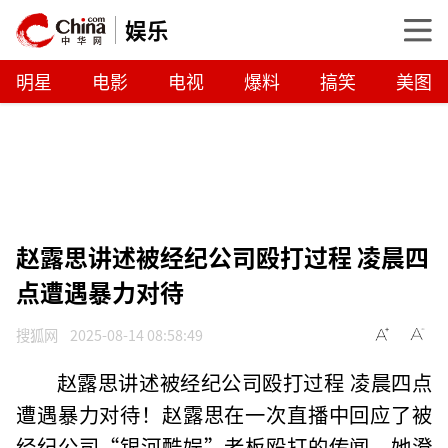
娱乐
明星
电影
电视
爆料
搞笑
美图
赵露思讲述被经纪公司殴打过程 凌晨四
点遭遇暴力对待
搜狐网
2025-08-14 08:58:49
赵露思讲述被经纪公司殴打过程 凌晨四点
遭遇暴力对待！赵露思在一次直播中回应了被
经纪公司“银河酷娱”老板殴打的传闻。她澄