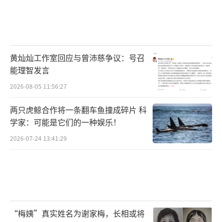
黄灿灿工作室回应与曾沛慈争议：号召
能理智发言
2026-08-05 11:56:27
两只虎鲸合作将一条翻车鱼撞成碎片 科
学家：可能是它们的一种娱乐！
2026-07-24 13:41:29
“梅姨”真实姓名为谢家梅，长相或将