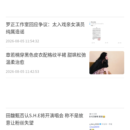
罗正工作室回应争议：太入戏亲女演员
纯属造谣
2026-08-05 11:54:32
章若楠穿黑色皮衣配格纹半裙 甜飒松弛
温柔治愈
2026-08-05 11:42:53
田馥甄否认S.H.E将开演唱会 称不是故
意让粉丝失望