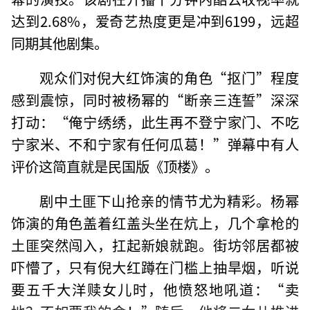
达到2.68%，爱奇艺热度更是冲到6199，远超
同期其他剧集。
观众们对倪大红饰演的角色“抠门”程度
感到震惊，同时被杨幂的“断亲三连誓”深深
打动：“俺宁绣绣，此生再不登宁家门、不吃
宁家米、不和宁家有任何瓜葛！”弹幕中有人
评价这简直就是民国版《顶楼》。
剧中土匪下山抢亲的情节尤为精彩。杨幂
饰演的角色盖着红盖头坐在炕上，几个拿枪的
土匪突然闯入，扛起新娘就跑。街坊邻居都被
吓懵了，只有倪大红蹲在门槛上抽旱烟，听说
要五千大洋赎女儿时，他愤怒地吼道：“卖