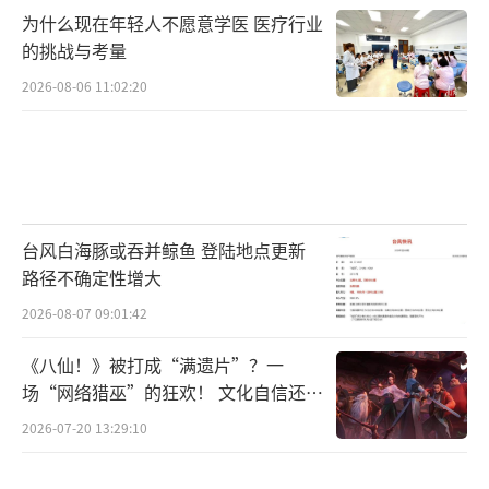
有一个黑点，观众截图配文：“这哪是种地？
为什么现在年轻人不愿意学医 医疗行业
这是用命供祖宗！”
的挑战与考量
2026-08-06 11:02:20
连播三集根本看不够。费家发现替嫁真相
要休妻，宁学祥扛着锄头堵门讨彩礼；封大脚
为给绣绣补身子，冒死进山挖人参；杜春林的
革命小组成立，第一课是教妇女们写自己的名
字。
台风白海豚或吞并鲸鱼 登陆地点更新
路径不确定性增大
豆瓣小组连夜开扒隐藏线。有人发现宁家
2026-08-07 09:01:42
堂屋挂的年历是1927年——那一年毛泽东写了
《湖南农民运动考察报告》；费文典书柜里有
《八仙！》被打成“满遗片”？一
本《新青年》，页码正停在李大钊的文章处。
场“网络猎巫”的狂欢！ 文化自信还是
焦虑？
2026-07-20 13:29:10
南京某影院散场后，爷爷拉着孙子直奔农
田体验区，小孩举着剧组同款锄头喊：“俺要