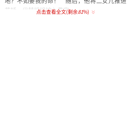
地？不如要我的命！”随后，他将二女儿推进
花轿，代替姐姐嫁入费家。
点击查看全文(剩余
81
%)
新郎官张天阳揭开盖头那一刻，全场观众
倒吸冷气：妹妹邢菲满脸是泪，颤抖着不敢抬
头。而真正的绣绣则被欧豪从土匪窝里救出，
衣衫褴褛，脚上连鞋都没有。欧豪这次的形象
彻底颠覆，皮肤黝黑，衣服破旧，背着杨幂艰
难前行，面对土匪的追杀，他挥舞锄头奋力抵
抗。
杨幂的表演同样令人印象深刻。预告片中
她跪在泥地里插秧，指甲缝全是黑泥；挑水时
扁担压得脖子通红；寒冬腊月手冻裂了口子，
血糊糊往衣服上蹭。她在“断亲戏”中的表现