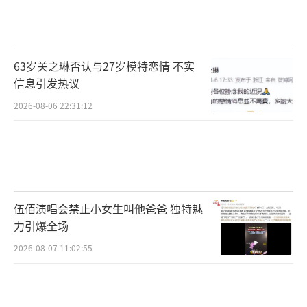
剧情中暗线伏笔埋得很巧妙。宁家祠堂供
着“土地神”牌位，费家客厅挂着孙中山像；
封大脚修水渠挖出青铜器，老族长哆嗦着
63岁关之琳否认与27岁模特恋情 不实
喊：“动了龙脉要遭天谴！”远处山路上，林
信息引发热议
永健扮演的杜春林正揣着革命传单往村里赶。
2026-08-06 22:31:12
观众最揪心的是感情线。欧豪背着受伤的
杨幂趟河，她问他为何拼命救她，他回
答：“我...我家的驴走丢了也得找啊！”后来
他穿上借来的新郎袍，大声宣布：“绣绣是我
伍佰演唱会禁止小女生叫他爸爸 独特魅
力引爆全场
明媒正娶的媳妇！”杨幂盖头下的眼泪掉在补
丁上。
2026-08-07 11:02:55
费家大宅里的气氛更加紧张。秦海璐撵着
邢菲给公婆磕头，佛珠甩得噼啪响：“当媳妇