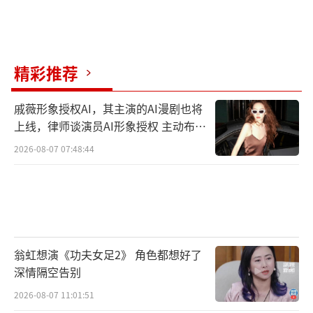
的膝盖就是用来跪的！”小夫妻圆房夜，邢菲
缩在床角哭：“姐夫，俺姐还活着...”张天阳
摔了茶杯冲出屋，弹幕炸锅：“替嫁文学照进
精彩推荐
现实！”
戚薇形象授权AI，其主演的AI漫剧也将
细节处理也十分到位。杨幂被绑架时，红
上线，律师谈演员AI形象授权 主动布局
数字资产
盖头飘在泥坑中任人踩踏；欧豪救人时腰间别
2026-08-07 07:48:44
着半块馍——那是他用全家口粮换来的干粮；倪
大红摸地契前先在裤子上擦三遍手，生怕汗污
了纸张。
目前最出圈的是“护苗戏”。寒潮突袭天
翁虹想演《功夫女足2》 角色都想好了
牛庙，欧豪把破棉袄全盖在麦苗上，自己光膀
深情隔空告别
子跪在地里挡风雪。镜头拉远，茫茫雪地里只
2026-08-07 11:01:51