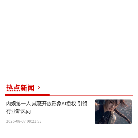
尤为震撼，转身对着倪大红冷笑：“您守着地
当下葬的棺材板吧！”
倪大红饰演的角色非常生动。面对土匪的
威胁，他半夜摸进祠堂，一张张摊开地契数，
脸贴上去闻纸墨味。秦海璐饰演的费家大嫂递
来五百大洋，他一把推开：“钱能买地
吗？”林永健在门外骂道：“不想卖地还想救
闺女？做你的春秋大梦！”
热点新闻
实景拍摄让年代感十足。剧组在山东临沂
刨出整片庄稼地，演员们春播时学撒种，夏天
内娱第一人 戚薇开放形象AI授权 引领
跪在泥里护青苗，秋收割麦子晒脱三层皮。杨
行业新风向
幂有场挑粪戏，扁担压得肩膀淤青，导演喊停
2026-08-07 09:21:53
后她还坚持继续走，确保粪桶倒进田里。