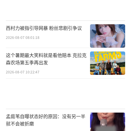
帮封大脚种麦子！”山东临沂的取景地已成网
红打卡点，老乡们笑称：“杨幂挑粪那块地，
现在一天能收五百块门票！”
西村力被指引导网暴 粉丝悲剧引争议
2026-08-07 08:01:18
收视率还在不断攀升。第二集播到杨幂撕
嫁衣明志时，酷云曲线猛然蹿到2.89%。卫视
这个暑期最大笑料就是看他赔本 克拉克
总监朋友圈截图疯传：“三年了，终于有剧破
森农场第五季再出发
《人世间》纪录！”
2026-08-07 10:22:47
（责任编辑：卢其龙 CL0882）
孟庭苇自曝状态好的原因：没有另一半
就不会被折磨