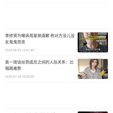
李修贤为嘲讽周星驰道歉 称对方没儿没
女鬼鬼祟祟
2026-08-05 12:01:44
袁一琦谈丝芭成员之间的人际关系：比
唱跳难熬
2026-07-28 10:58:28