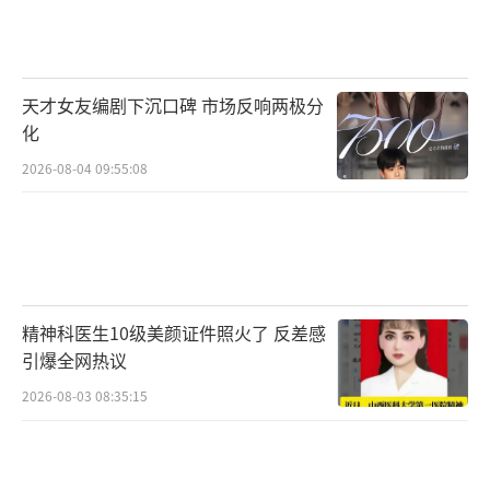
针对少部分粉丝包大巴车前往观演的情
况，公安交管部门结合周边道路交通态势，划
定凯旋路中山西路路口作为大巴的临时上下客
天才女友编剧下沉口碑 市场反响两极分
点位，并安排警力进行引导管理。警方还联合
化
网约车平台，科学预设上下车点位，确保停放
2026-08-04 09:55:08
有序、乘客上下车通行安全。
（责任编辑：卢其龙 CL0
882）
精神科医生10级美颜证件照火了 反差感
引爆全网热议
2026-08-03 08:35:15