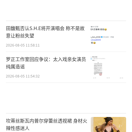
田馥甄否认S.H.E将开演唱会 称不是故
意让粉丝失望
2026-08-05 11:58:11
罗正工作室回应争议：太入戏亲女演员
纯属造谣
2026-08-05 11:54:32
坎蒂丝斯瓦内普尔穿蕾丝透视裙 身材火
辣性感迷人