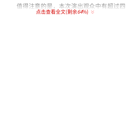
值得注意的是，本次演出观众中有超过四
点击查看全文(剩余
64
%)
分之一为未成年人。为此，上海警方在场馆周
边设置了家长等候区，并协调运营商增设多台
信号设备，增强场馆及周边区域通信网络覆
盖，确保家长与子女能够随时保持联系。此
外，考虑到观众以女性为主，场馆方增加了移
动厕所，并大幅提高了女性厕位比例，以缓解
排队压力。
近期，上海警方已发布观演安全提示和交
通管制信息。演唱会期间，警方将会同地铁运
营方在1、4号线上海体育馆站、4号线上海体育
场站、11号线上海游泳馆站、3号线漕溪路站落
实车站广播及设置客流引导指示牌，引导客流