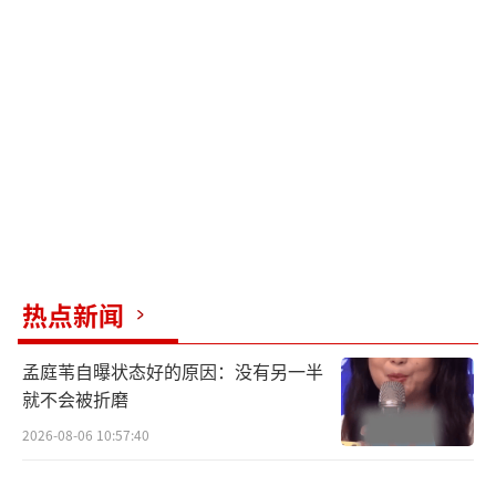
有序进出站。如遇极端大客流情况，警方将协
调地铁运营方对涉及出入口进行临时调整。
由于上海体育场周边停车条件有限，建议
观众尽量搭乘轨道交通、公交等绿色出行方
式。对于少部分确需开车前往的观众，建议采
用“P+R”模式，即在距离上海体育馆一站的
轨交站点商业停车场停车，再乘坐地铁前往。
这些停车场合计可提供约4062个车位。
热点新闻
特别提醒悬挂外地牌照的车辆驾驶员，注
意上海的限行规定，避免因限制通行影响出行
孟庭苇自曝状态好的原因：没有另一半
计划。公安交管部门已联动高德、百度等导航
就不会被折磨
公司，优化导航路径，协助市民提前安排好出
2026-08-06 10:57:40
行计划。