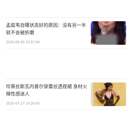
六线下行自交通大学起循广元西路、华山路、
漕溪北路、中山南二路、中山南一路、循原线
孟庭苇自曝状态好的原因：没有另一半
至张衡路至张衡路科苑路（曙光医院）止。
就不会被折磨
隧道二线、824路、927路、104路、456
2026-08-06 10:57:40
路、733路、927路、932路、徐川专线、大桥
六线等线路将根据现场情况做临时管控调整，
市民需提前做好出行安排。
（责任编辑：卢其龙 CL088
2）
坎蒂丝斯瓦内普尔穿蕾丝透视裙 身材火
辣性感迷人
2026-07-27 14:36:43