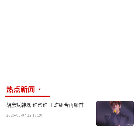
路枢纽）止；下行反之。 - 隧道二线首末站临
时调整至上海体育馆单向过境站，站点停靠内
环高架路下（并站49路）。 - 167路下行临时撤
销上海体育馆（下行）站。 - 957路下行由平江
路枫林路公交站起经原线行驶至漕溪北路后改
走中山南二路、龙华西路循原线至外环路地铁
站止。 - 218路上行自陆家浜路大兴街起循原线
至天钥桥路、中山南二路、漕溪路、沪闵路循
原线至银都路老沪闵路止；下行反之。 - 178路
热点新闻
大站车下行自剑川路通海路起循原线至龙华西
胡彦斌韩磊 谁帮谁 王炸组合再聚首
路、中山南二路、宛平南路、辛耕路至天钥桥
2026-08-07 22:17:20
路辛耕路（徐家汇）止。 - 703路上行自漕溪北
路蒲汇塘路起循原线至天钥桥路、中山南二
路、漕溪路、沪闵路循原线至颛桥止。 - 大桥