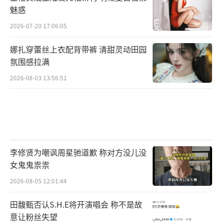
魅惑
2026-07-20 17:06:05
娜扎穿蕾丝上衣配背带裤 清甜灵动田园
氛围感拉满
2026-08-03 13:56:51
李修贤为嘲讽周星驰道歉 称对方没儿没
女鬼鬼祟祟
2026-08-05 12:01:44
田馥甄否认S.H.E将开演唱会 称不是故
意让粉丝失望