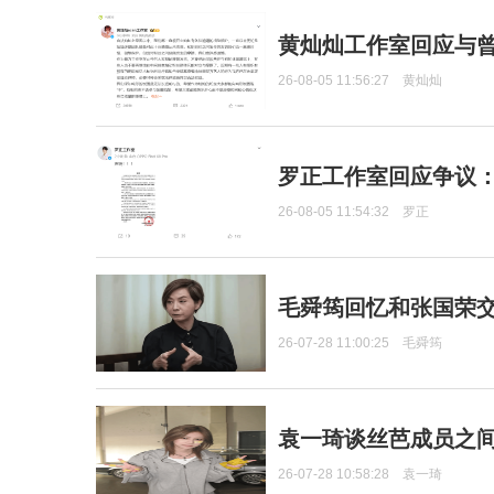
黄灿灿工作室回应与
26-08-05 11:56:27
黄灿灿
罗正工作室回应争议
26-08-05 11:54:32
罗正
毛舜筠回忆和张国荣
26-07-28 11:00:25
毛舜筠
袁一琦谈丝芭成员之
26-07-28 10:58:28
袁一琦