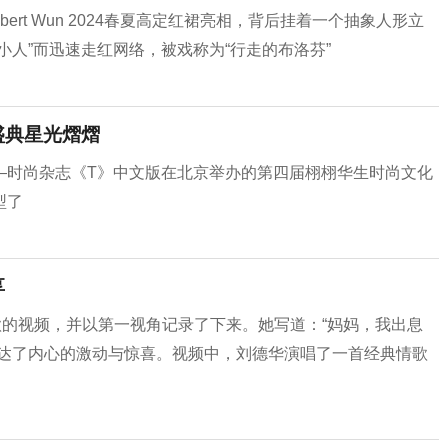
ert Wun 2024春夏高定红裙亮相，背后挂着一个抽象人形立
小人”而迅速走红网络，被戏称为“行走的布洛芬”
盛典星光熠熠
—时尚杂志《T》中文版在北京举办的第四届栩栩华生时尚文化
型了
享
歌的视频，并以第一视角记录了下来。她写道：“妈妈，我出息
表达了内心的激动与惊喜。视频中，刘德华演唱了一首经典情歌