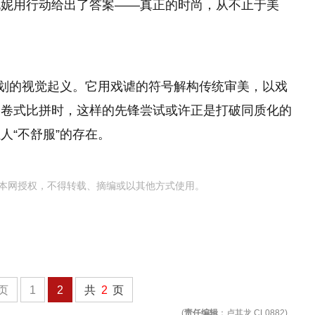
倪妮用行动给出了答案——真正的时尚，从不止于美
策划的视觉起义。它用戏谑的符号解构传统审美，以戏
内卷式比拼时，这样的先锋尝试或许正是打破同质化的
人“不舒服”的存在。
本网授权，不得转载、摘编或以其他方式使用。
页
1
2
共
2
页
(
责任编辑
：卢其龙 CL0882)