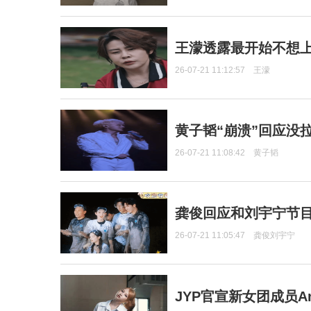
王濛透露最开始不想上
26-07-21 11:12:57
王濛
黄子韬“崩溃”回应没
26-07-21 11:08:42
黄子韬
龚俊回应和刘宇宁节
26-07-21 11:05:47
龚俊刘宇宁
JYP官宣新女团成员Ang