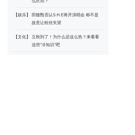
么区别？
【
娱乐
】
田馥甄否认S.H.E将开演唱会 称不是
故意让粉丝失望
【
文化
】
立秋到了！为什么还这么热？来看看
这些“冷知识”吧