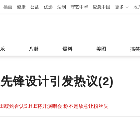
插画
健康
公益
优选
法制
守艺中华
应急中国
更多
地
乐
八卦
爆料
美图
搞笑
先锋设计引发热议(2)
田馥甄否认S.H.E将开演唱会 称不是故意让粉丝失
望
田馥甄否认S.H.E将开演唱会 称不是故意让粉丝失
11:08
望
11:08