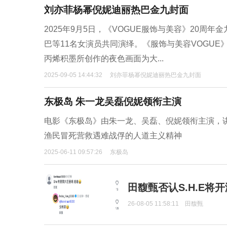
刘亦菲杨幂倪妮迪丽热巴金九封面
2025年9月5日，《VOGUE服饰与美容》20
巴等11名女演员共同演绎。《服饰与美容VOGU
丙烯积墨所创作的夜色画面为大...
2025-09-05 14:44:32
刘亦菲杨幂倪妮迪丽热巴金九封面
东极岛 朱一龙吴磊倪妮领衔主演
电影《东极岛》由朱一龙、吴磊、倪妮领衔主演，讲
渔民冒死营救遇难战俘的人道主义精神
2025-06-11 09:57:26
东极岛
田馥甄否认S.H.E将
26-08-05 11:58:11
田馥甄