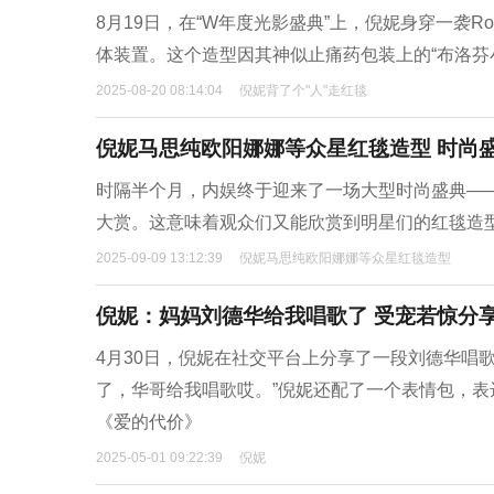
8月19日，在“W年度光影盛典”上，倪妮身穿一袭Rob
体装置。这个造型因其神似止痛药包装上的“布洛芬
2025-08-20 08:14:04
倪妮背了个"人"走红毯
倪妮马思纯欧阳娜娜等众星红毯造型 时尚
时隔半个月，内娱终于迎来了一场大型时尚盛典—
大赏。这意味着观众们又能欣赏到明星们的红毯造
2025-09-09 13:12:39
倪妮马思纯欧阳娜娜等众星红毯造型
倪妮：妈妈刘德华给我唱歌了 受宠若惊分
4月30日，倪妮在社交平台上分享了一段刘德华唱
了，华哥给我唱歌哎。”倪妮还配了一个表情包，
《爱的代价》
2025-05-01 09:22:39
倪妮