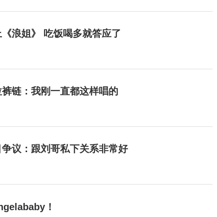
《浪姐》 吃饭喝多就答应了
拉裤链：我刚一直都这样唱的
目争议：跟刘哥私下关系非常好
elababy！