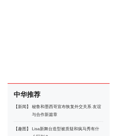
中华推荐
【
新闻
】
秘鲁和墨西哥宣布恢复外交关系 友谊
与合作新篇章
【
趣图
】
Lisa新舞台造型被质疑和疯马秀有什