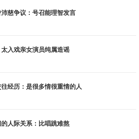
曾沛慈争议：号召能理智发言
：太入戏亲女演员纯属造谣
交往经历：是很多情很重情的人
间的人际关系：比唱跳难熬