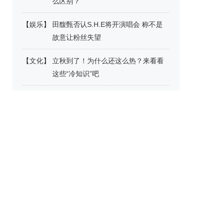
么区别？
【
娱乐
】
田馥甄否认S.H.E将开演唱会 称不是
故意让粉丝失望
【
文化
】
立秋到了！为什么还这么热？来看看
这些“冷知识”吧