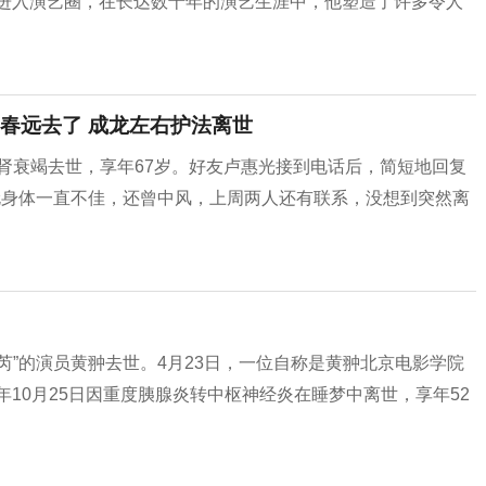
年进入演艺圈，在长达数十年的演艺生涯中，他塑造了许多令人
春远去了 成龙左右护法离世
因肾衰竭去世，享年67岁。好友卢惠光接到电话后，简短地回复
伦身体一直不佳，还曾中风，上周两人还有联系，没想到突然离
芮”的演员黄翀去世。4月23日，一位自称是黄翀北京电影学院
年10月25日因重度胰腺炎转中枢神经炎在睡梦中离世，享年52