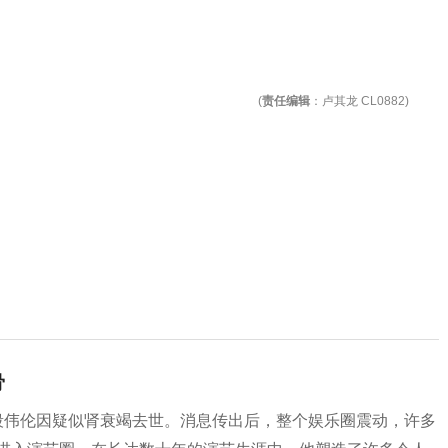
(
责任编辑
：卢其龙 CL0882)
骨
员段伟伦因疑似肾衰竭去世。消息传出后，整个娱乐圈震动，许多