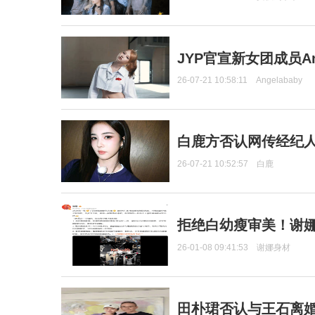
JYP官宣新女团成员Ang
26-07-21 10:58:11
Angelababy
白鹿方否认网传经纪人
26-07-21 10:52:57
白鹿
拒绝白幼瘦审美！谢娜
26-01-08 09:41:53
谢娜身材
田朴珺否认与王石离婚