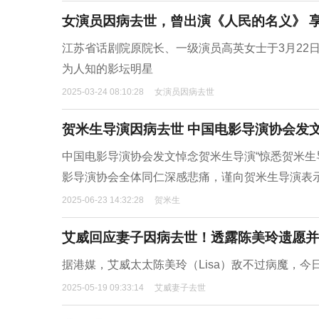
女演员因病去世，曾出演《人民的名义》 享
江苏省话剧院原院长、一级演员高英女士于3月22日
为人知的影坛明星
2025-03-24 08:10:28
女演员因病去世
贺米生导演因病去世 中国电影导演协会发
中国电影导演协会发文悼念贺米生导演“惊悉贺米生导演
影导演协会全体同仁深感悲痛，谨向贺米生导演表
2025-06-23 14:32:28
贺米生
艾威回应妻子因病去世！透露陈美玲遗愿并
据港媒，艾威太太陈美玲（Lisa）敌不过病魔，今
2025-05-19 09:33:14
艾威妻子去世