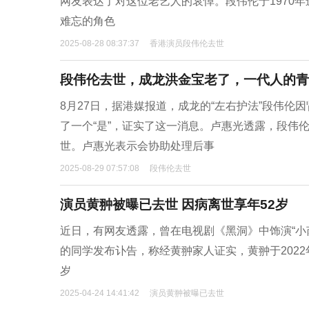
网友表达了对这位老艺人的哀悼。段伟伦于1970
难忘的角色
2025-08-28 08:37:37
香港演员段伟伦去世
段伟伦去世，成龙洪金宝老了，一代人的青
8月27日，据港媒报道，成龙的“左右护法”段伟伦
了一个“是”，证实了这一消息。卢惠光透露，段伟
世。卢惠光表示会协助处理后事
2025-08-29 07:57:08
段伟伦去世
演员黄翀被曝已去世 因病离世享年52岁
近日，有网友透露，曾在电视剧《黑洞》中饰演“小
的同学发布讣告，称经黄翀家人证实，黄翀于2022
岁
2025-04-24 14:41:42
演员黄翀被曝已去世