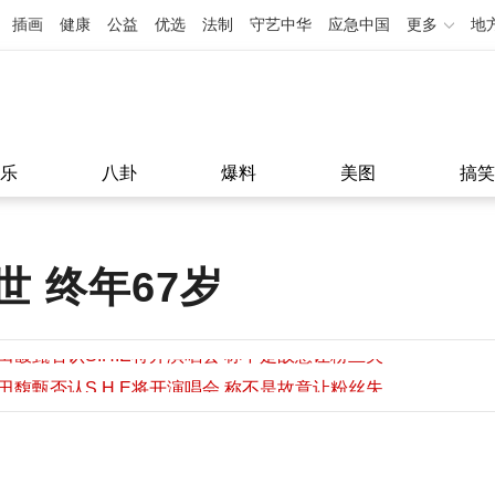
插画
健康
公益
优选
法制
守艺中华
应急中国
更多
地
乐
八卦
爆料
美图
搞笑
 终年67岁
田馥甄否认S.H.E将开演唱会 称不是故意让粉丝失
望
田馥甄否认S.H.E将开演唱会 称不是故意让粉丝失
11:08
望
11:08