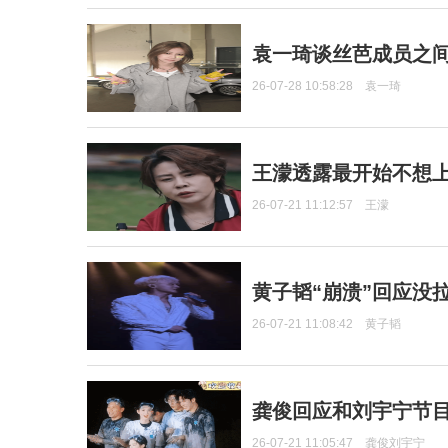
袁一琦谈丝芭成员之
26-07-28 10:58:28
袁一琦
王濛透露最开始不想上
26-07-21 11:12:57
王濛
黄子韬“崩溃”回应没
26-07-21 11:08:42
黄子韬
龚俊回应和刘宇宁节
26-07-21 11:05:47
龚俊刘宇宁