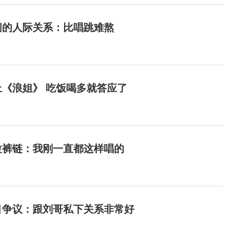
间的人际关系：比唱跳难熬
《浪姐》 吃饭喝多就答应了
拉裤链：我刚一直都这样唱的
目争议：跟刘哥私下关系非常好