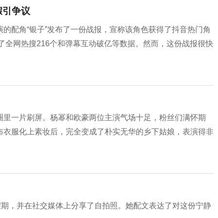
假引争议
的配角“银子”发布了一份战报，宣称该角色获得了抖音热门角
举了全网热搜216个和弹幕互动破亿等数据。然而，这份战报很快
圈里一片刷屏。杨幂和欧豪两位主演气场十足，粉丝们满怀期
布衣服化上素妆后，完全变成了朴实无华的乡下姑娘，表演得非
假期，并在社交媒体上分享了自拍照。她配文表达了对这份宁静