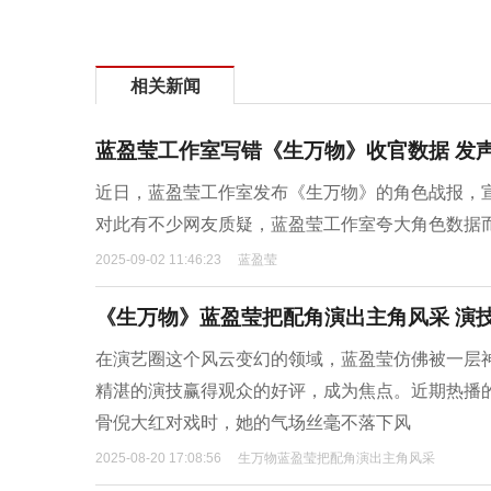
相关新闻
蓝盈莹工作室写错《生万物》收官数据 发
近日，蓝盈莹工作室发布《生万物》的角色战报，宣称
对此有不少网友质疑，蓝盈莹工作室夸大角色数据
2025-09-02 11:46:23
蓝盈莹
《生万物》蓝盈莹把配角演出主角风采 演
在演艺圈这个风云变幻的领域，蓝盈莹仿佛被一层神
精湛的演技赢得观众的好评，成为焦点。近期热播
骨倪大红对戏时，她的气场丝毫不落下风
2025-08-20 17:08:56
生万物蓝盈莹把配角演出主角风采