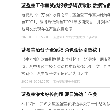
蓝盈莹工作室就战报数据错误致歉 数据造
电视剧《生万物》收官之际，蓝盈莹工作室为她饰演
色TOP1、微博热议角色TOP1等多项荣誉，并列
被网友发现存在严重数据造假
2025-09-01 09:27:09
蓝盈莹工作室就战报数据错误致歉
蓝盈莹晒银子全家福 角色命运引热议！
《生万物》这部剧刚播出时引起了广泛关注，朋友
待。剧中几位年轻女演员原本就颜值出众，穿上粗
常到位。剧中银子这个角色尤为引人注目
2025-08-20 08:29:57
蓝盈莹晒银子全家福
蓝盈莹潜水好长的腿 夏日海边自信美
8月27日，知名女星蓝盈莹在海边享受了一个悠闲