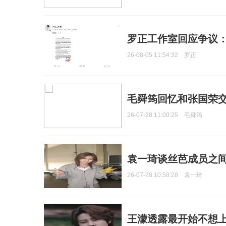
罗正工作室回应争议
26-08-05 11:54:32
罗正
毛舜筠回忆和张国荣
26-07-28 11:00:25
毛舜筠
袁一琦谈丝芭成员之
26-07-28 10:58:28
袁一琦
王濛透露最开始不想上