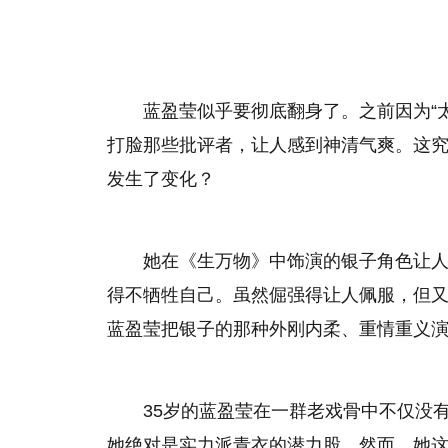
蓝盈莹似乎要彻底翻身了。之前因为“
打脸那些批评者，让人感到神清气爽。这究竟
发生了变化？
她在《生万物》中饰演的银子角色让
得不牺牲自己。虽然倔强得让人佩服，但
蓝盈莹把银子的那种外刚内柔、重情重义
35岁的蓝盈莹在一群老戏骨中不仅没
她绝对是实力派青衣的潜力股。然而，她这