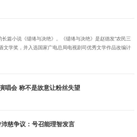
的长篇小说《缱绻与决绝》。《缱绻与决绝》是赵德发“农民三
茅盾文学奖，并入选国家广电总局电视剧司优秀文学作品改编计
开演唱会 称不是故意让粉丝失望
曾沛慈争议：号召能理智发言