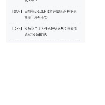
么区别？
【
娱乐
】
田馥甄否认S.H.E将开演唱会 称不是
故意让粉丝失望
【
文化
】
立秋到了！为什么还这么热？来看看
这些“冷知识”吧