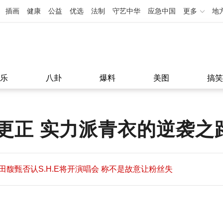
插画
健康
公益
优选
法制
守艺中华
应急中国
更多
地
乐
八卦
爆料
美图
搞笑
更正 实力派青衣的逆袭之
田馥甄否认S.H.E将开演唱会 称不是故意让粉丝失
望
田馥甄否认S.H.E将开演唱会 称不是故意让粉丝失
11:08
望
11:08