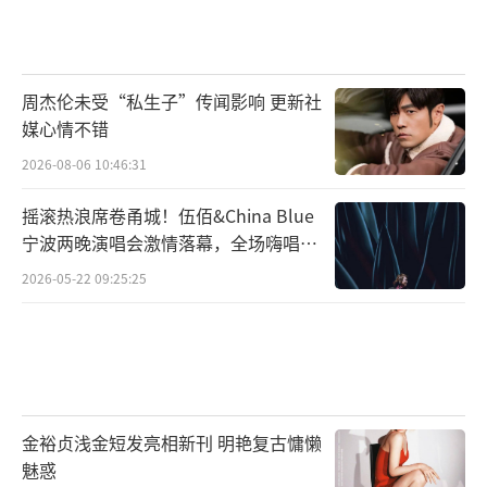
周杰伦未受“私生子”传闻影响 更新社
媒心情不错
2026-08-06 10:46:31
摇滚热浪席卷甬城！伍佰&China Blue
宁波两晚演唱会激情落幕，全场嗨唱氛
围炸裂
2026-05-22 09:25:25
金裕贞浅金短发亮相新刊 明艳复古慵懒
魅惑