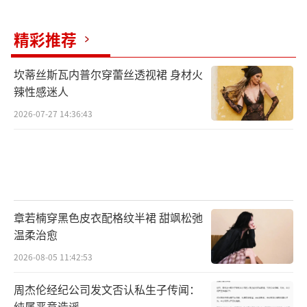
精彩推荐
坎蒂丝斯瓦内普尔穿蕾丝透视裙 身材火
辣性感迷人
2026-07-27 14:36:43
章若楠穿黑色皮衣配格纹半裙 甜飒松弛
温柔治愈
2026-08-05 11:42:53
周杰伦经纪公司发文否认私生子传闻：
纯属恶意造谣