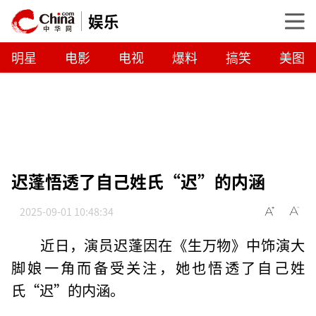
娱乐
明星
电影
电视
爆料
搞笑
美图
迟蓬悟透了自己姓氏“迟”的内涵
2025-09-01 10:48:34
近日，演员迟蓬因在《生万物》中饰演大
脚娘一角而备受关注，她也悟透了自己姓
氏“迟”的内涵。