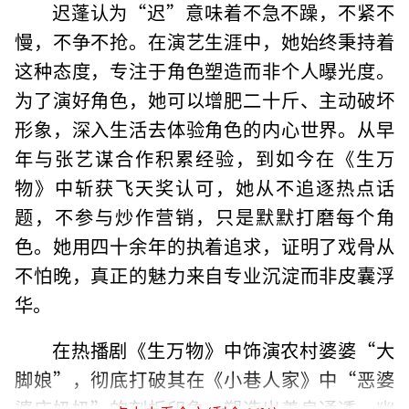
迟蓬认为“迟”意味着不急不躁，不紧不
慢，不争不抢。在演艺生涯中，她始终秉持着
这种态度，专注于角色塑造而非个人曝光度。
为了演好角色，她可以增肥二十斤、主动破坏
形象，深入生活去体验角色的内心世界。从早
年与张艺谋合作积累经验，到如今在《生万
物》中斩获飞天奖认可，她从不追逐热点话
题，不参与炒作营销，只是默默打磨每个角
色。她用四十余年的执着追求，证明了戏骨从
不怕晚，真正的魅力来自专业沉淀而非皮囊浮
华。
在热播剧《生万物》中饰演农村婆婆“大
脚娘”，彻底打破其在《小巷人家》中“恶婆
婆庄奶奶”的刻板印象，塑造出善良通透、幽