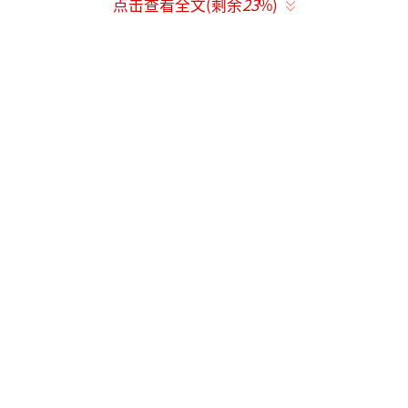
点击查看全文(剩余
23
%)
默护短的理想长辈形象。
细节精准：全程使用地道鲁南方言
（如“别（bai）管了”），佝偻体态、粗糙指
甲缝、破旧衣襟等细节被观众盛赞“像从土里
长出来的人”。
（责任编辑：于浩淙 Hzx0176）