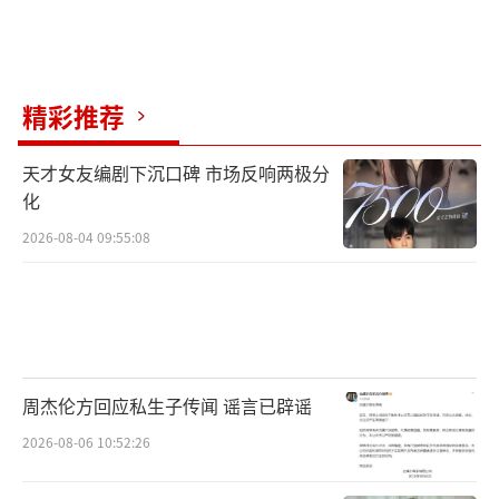
0万美元。
远东国际军事法庭对日本主要战犯作出的
精彩推荐
合乎正义的严正判决，对世界历史产生了重要
影响。东京审判是和平对战争、文明对野蛮、
天才女友编剧下沉口碑 市场反响两极分
正义对邪恶的一次大审判，具有划时代的政治
化
意义和历史意义。
2026-08-04 09:55:08
《东京审判》是一部值得每个中国人观看
的电影。它不仅仅是一部历史片，更是一面镜
子，让我们看清历史的真相，反思战争的意
义，珍视和平的宝贵。铭记历史不是为了延续
周杰伦方回应私生子传闻 谣言已辟谣
仇恨，而是为了更好地开创未来。
（责任编辑：zx00
2026-08-06 10:52:26
01）