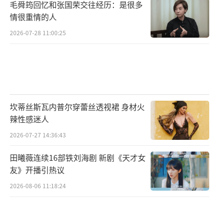
毛舜筠回忆和张国荣交往经历：是很多
情很重情的人
2026-07-28 11:00:25
坎蒂丝斯瓦内普尔穿蕾丝透视裙 身材火
辣性感迷人
2026-07-27 14:36:43
田曦薇连续16部铁刘海剧 新剧《天才女
友》开播引热议
2026-08-06 11:18:24