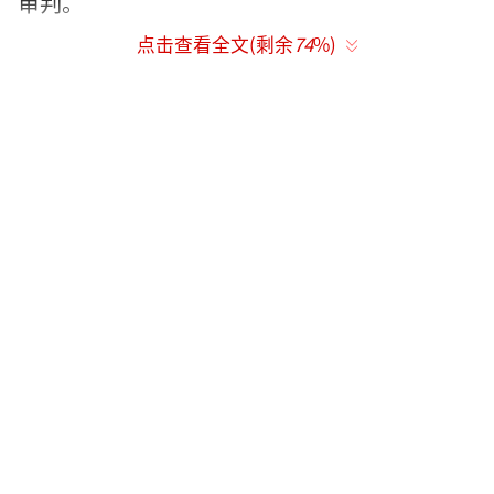
审判。
点击查看全文(剩余
74
%)
导演高群书为了拍好这部影片，查阅了大
量历史材料，包括各种纪录片和当时的法庭文
字资料。剧组花费近1000万元按照原法庭搭景
拍摄，整部电影投入近3000万元。《东京审
判》讲述了1946年远东国际军事法庭在东京审
判日本战犯的故事。该法庭由11个国家的11名
法官组成，受中国国民政府委任，以梅汝璈为
首的中国法官在大国利益主导的势力挤压下奋
力突围，最终将东条英机等七名战犯送上绞刑
架。
影片主线以庭审为核心展开，副线则通过
记者肖南的视角展现了一个普通日本家庭在战