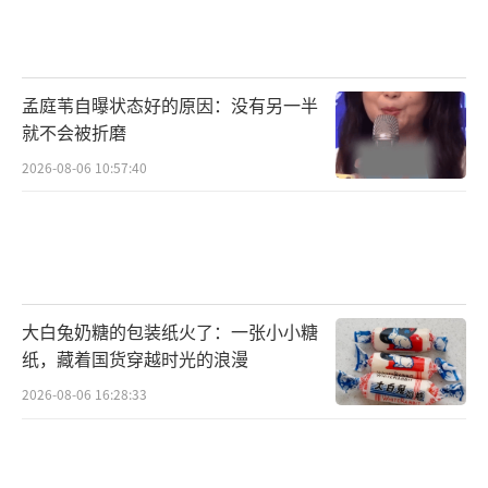
顺序和法官座次按日本投降时各受降国的签字
顺序安排。
孟庭苇自曝状态好的原因：没有另一半
在后续审判中，梅汝璈再次力排众议，坚
就不会被折磨
持对战犯使用死刑。根据两年多的审判过程中
2026-08-06 10:57:40
所揭示的日军暴行，梅汝璈主张对首恶必须处
以死刑。最后法庭以投票6比5的微弱优势，将
东条英机、土肥原贤二、松井石根等七名日本
甲级战犯判处绞刑。
大白兔奶糖的包装纸火了：一张小小糖
这场审判从1946年5月3日开始，到1948年
纸，藏着国货穿越时光的浪漫
11月12日结束，前后持续两年半之久，共开庭8
2026-08-06 16:28:33
18次，法官内部会议131次，有419位证人出庭
作证，779位证人提供宣誓口供，受理证据433
6份，英文审判记录48412页。整个审判耗资75