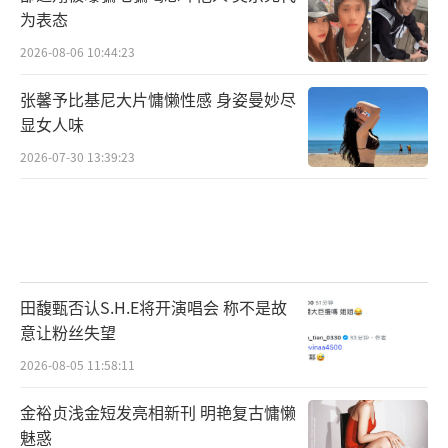
为表态
2026-08-06 10:44:23
张馨予比基尼大片慵懒性感 身姿曼妙尽
显女人味
2026-07-30 13:39:23
田馥甄否认S.H.E将开演唱会 称不是故
意让粉丝失望
2026-08-05 11:58:11
金裕贞浅金短发亮相新刊 明艳复古慵懒
魅惑