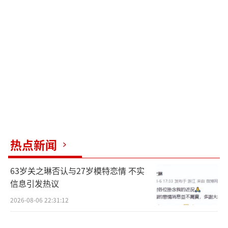
争中的遭遇，揭示了战争对无辜者的深深伤
害。筹备期间，剧本数易其稿，导演组从书献
到纪录片，从国内到国外都进行了详细研究。
高群书表示，影片法庭戏的台词有80%是真实
的，并且《梅汝璈日记》中的精彩话语也作为
影片中的画外音贯穿始终。
饰演梅汝璈的演员刘松仁在拍摄时入戏太
深，不仅在法庭上对日本演员怒目相向，戏后
还对他们不交一语。电影真实再现了东京审判
热点新闻
过程中的种种艰难险阻。梅汝璈抵达东京后立
63岁关之琳否认与27岁模特恋情 不实
即面临挑战——在开庭预演前，澳大利亚人威廉
信息引发热议
·韦伯宣布入场顺序时将中国法官的座次排在
2026-08-06 22:31:12
英国之后。梅汝璈当即提出强烈抗议，由于他
的据理力争，法官们作了最后表决，同意入场