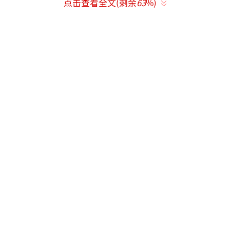
点击查看全文(剩余
63
%)
大利北部城市皮亚琴察。他早年曾考入大学攻
读医学，三年后辍学参军。厌倦军旅生活后，
他在米兰的拉林纳斯cente百货公司担任橱窗设
计师。这段经历为他后来的时尚生涯奠定了基
础，通过观察顾客需求，他形成了独特的设计
逻辑。
1964年，阿玛尼为尼诺・切瑞蒂设计了一
个男装系列，开始崭露头角。1970年成为独立
设计师，并在1975年与塞尔吉奥·加莱奥蒂一
起创办了乔治·阿玛尼有限公司。同年，他设
计出无线条无结构的男式夹克，掀起了一
场“无结构西装”革命，重塑了阳刚气质。
上世纪七八十年代，随着女性大规模进入