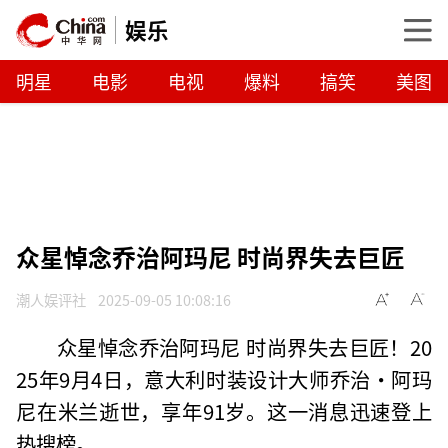
娱乐
明星
电影
电视
爆料
搞笑
美图
众星悼念乔治阿玛尼 时尚界失去巨匠
潮人娱评社
2025-09-05 10:08:16
众星悼念乔治阿玛尼 时尚界失去巨匠！20
25年9月4日，意大利时装设计大师乔治·阿玛
尼在米兰逝世，享年91岁。这一消息迅速登上
热搜榜。