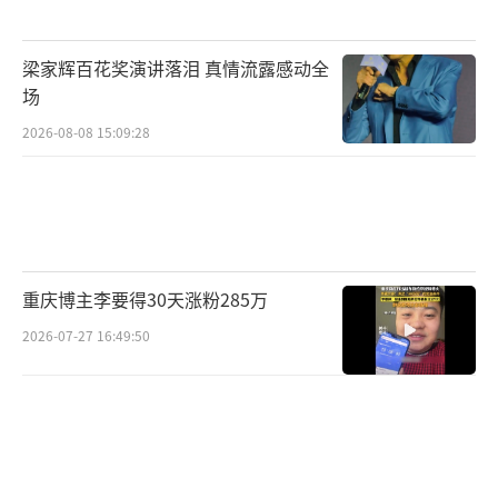
的设计师。对于明星们的悼念，我们应该以更
加理性的态度去看待，同时也不应忽视国内的
梁家辉百花奖演讲落泪 真情流露感动全
重要历史事件和文化传承。
场
2026-08-08 15:09:28
（责任编辑：0882）
重庆博主李要得30天涨粉285万
2026-07-27 16:49:50