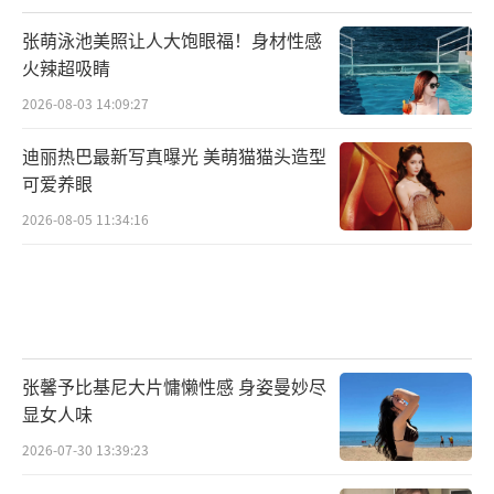
张萌泳池美照让人大饱眼福！身材性感
火辣超吸睛
2026-08-03 14:09:27
迪丽热巴最新写真曝光 美萌猫猫头造型
可爱养眼
2026-08-05 11:34:16
张馨予比基尼大片慵懒性感 身姿曼妙尽
显女人味
2026-07-30 13:39:23