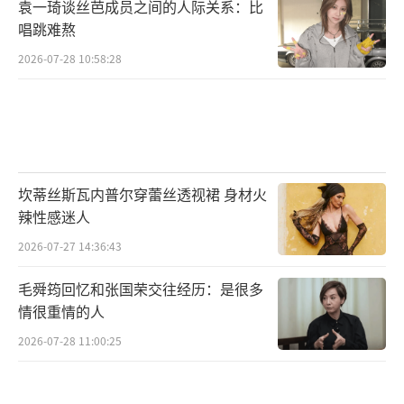
袁一琦谈丝芭成员之间的人际关系：比
唱跳难熬
2026-07-28 10:58:28
坎蒂丝斯瓦内普尔穿蕾丝透视裙 身材火
辣性感迷人
2026-07-27 14:36:43
毛舜筠回忆和张国荣交往经历：是很多
情很重情的人
2026-07-28 11:00:25