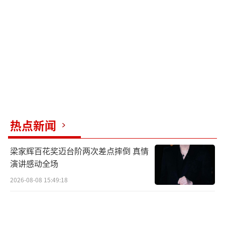
职场，阿玛尼的设计恰好呼应了这一趋势。他
的影响力不仅限于服装设计，还扩展到生活方
式领域。他将好莱坞红毯视为“秀场”，许多
明星都成为了阿玛尼品牌的代言人。他还开创
了“电影植入”的先河，为多部影视作品设计
服装，使阿玛尼成为“品味”的代名词。
尽管阿玛尼取得了巨大成功，但他的人生
热点新闻
伴侣塞尔吉奥在1985年因艾滋病去世，这让他
一度封闭自我，甚至考虑退休。最终，他决定
梁家辉百花奖迈台阶两次差点摔倒 真情
坚持下去，继续实现塞尔吉奥的期望。
演讲感动全场
2026-08-08 15:49:18
如今，乔治·阿玛尼已经离世，但他留下
的时尚遗产将永远被铭记。他让西装成为现代
人的第二层皮肤，设计理念影响了一代又一代